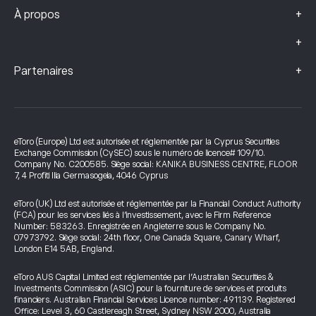
+
À propos
+
+
Partenaires
eToro (Europe) Ltd est autorisée et réglementée par la Cyprus Securities
Exchange Commission (CySEC) sous le numéro de licence# 109/10.
Company No. C200585. Siège social: KANIKA BUSINESS CENTRE, FLOOR
7, 4 Profiti Ilia Germasogeia, 4046 Cyprus
eToro (UK) Ltd est autorisée et réglementée par la Financial Conduct Authority
(FCA) pour les services liés à l’investissement, avec le Firm Reference
Number: 583263. Enregistrée en Angleterre sous le Company No.
07973792. Siège social: 24th floor, One Canada Square, Canary Wharf,
London E14 5AB, England.
eToro AUS Capital Limited est réglementée par l’Australian Securities &
Investments Commission (ASIC) pour la fourniture de services et produits
financiers. Australian Financial Services Licence number: 491139. Registered
Office: Level 3, 60 Castlereagh Street, Sydney NSW 2000, Australia