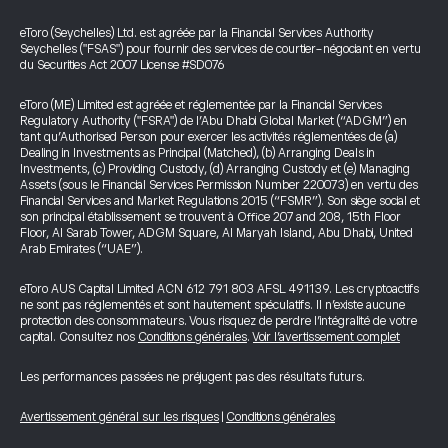
eToro (Seychelles) Ltd. est agréée par la Financial Services Authority
Seychelles ("FSAS") pour fournir des services de courtier-négociant en vertu
du Securities Act 2007 License #SD076
eToro (ME) Limited est agréée et réglementée par la Financial Services
Regulatory Authority ("FSRA") de l’Abu Dhabi Global Market (“ADGM”) en
tant qu’Authorised Person pour exercer les activités réglementées de (a)
Dealing in Investments as Principal (Matched), (b) Arranging Deals in
Investments, (c) Providing Custody, (d) Arranging Custody et (e) Managing
Assets (sous le Financial Services Permission Number 220073) en vertu des
Financial Services and Market Regulations 2015 (“FSMR”). Son siège social et
son principal établissement se trouvent à Office 207 and 208, 15th Floor
Floor, Al Sarab Tower, ADGM Square, Al Maryah Island, Abu Dhabi, United
Arab Emirates (“UAE”).
eToro AUS Capital Limited ACN 612 791 803 AFSL 491139. Les cryptoactifs
ne sont pas réglementés et sont hautement spéculatifs. Il n’existe aucune
protection des consommateurs. Vous risquez de perdre l’intégralité de votre
capital. Consultez nos
Conditions générales
.
Voir l’avertissement complet
Les performances passées ne préjugent pas des résultats futurs.
Avertissement général sur les risques
|
Conditions générales