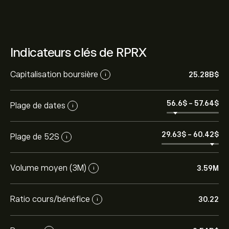
Indicateurs clés de RPRX
Capitalisation boursière
25.28B‎$‎
i
56.6‎$‎
-
57.64‎$‎
Plage de dates
i
29.63‎$‎
-
60.42‎$‎
Plage de 52S
i
Volume moyen (3M)
3.59M
i
Ratio cours/bénéfice
30.22
i