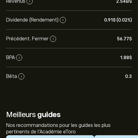
Revenus
2.54B‎$‎
i
Dividende (Rendement)
0.91‎$‎ (0.02%)
i
Précédent. Fermer
56.77‎$‎
i
BPA
1.88‎$‎
i
Bêta
0.3
i
Meilleurs
guides
Nos recommandations pour les guides les plus
pertinents de l'Académie eToro