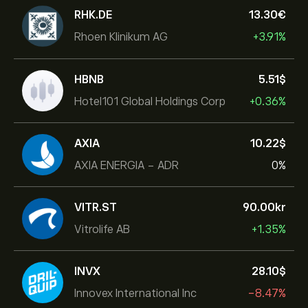
RHK.DE
13.30‎€‎
Rhoen Klinikum AG
+3.91%
HBNB
5.51‎$‎
Hotel101 Global Holdings Corp
+0.36%
AXIA
10.22‎$‎
AXIA ENERGIA - ADR
0%
VITR.ST
90.00‎kr‎
Vitrolife AB
+1.35%
INVX
28.10‎$‎
Innovex International Inc
-8.47%