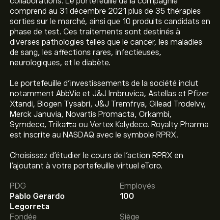
collaborations. Le portefeuille de la compagnie
comprend au 31 décembre 2021 plus de 35 thérapies
sorties sur le marché, ainsi que 10 produits candidats en
phase de test. Ces traitements sont destinés à
diverses pathologies telles que le cancer, les maladies
de sang, les affections rares, infectieuses,
neurologiques, et le diabète.
Le portefeuille d'investissements de la société inclut
notamment AbbVie et J&J Imbruvica, Astellas et Pfizer
Xtandi, Biogen Tysabri, J&J Tremfrya, Gilead Trodelvy,
Merck Januvia, Novartis Promacta, Orkambi,
Symdeco, Trikafta ou Vertex Kalydeco. Royalty Pharma
est inscrite au NASDAQ avec le symbole RPRX.
Choisissez d'étudier le cours de l'action RPRX en
l'ajoutant à votre portefeuille virtuel eToro.
Le prix actuel de l'action RPRX est de 56.77‎$‎.
PDG
Employés
Pablo Gerardo
100
Legorreta
Le prix cible moyen pour l'action Royalty Pharma PLC
Fondée
Siège