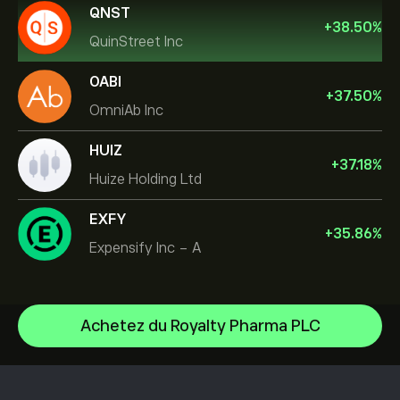
QNST
+
38.50
%
QuinStreet Inc
OABI
+
37.50
%
OmniAb Inc
HUIZ
+
37.18
%
Huize Holding Ltd
EXFY
+
35.86
%
Expensify Inc - A
Achetez du Royalty Pharma PLC
NVIDIA Corporation
Amazon.com Inc
Centre d’aide
Microsoft
Comment effectuer un dépôt