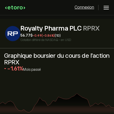
Connexion
Royalty Pharma PLC
RPRX
56.77‎$‎
-0.49
(-0.86%)
(1D)
Cotation différé de
NASDAQ
•
en USD
Graphique boursier du cours de l'action
RPRX
‎-1.61‎
Mois passé