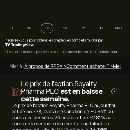
1D
1W
1M
6M
1Y
3Y
MAX
Inscrivez-vous
pour obtenir les graphiques complets fournis par
* Les performances passées ne sont pas une indication des résultats futurs.
Aller à :
À propos de RPRX >
Comment acheter? >
Meilleur
Le prix de l'action Royalty
Pharma PLC
est en baisse
i
cette semaine.
Le prix de l'action Royalty Pharma PLC aujourd'hui
est de 56.77‎$‎, avec une variation de ‎-0.86‎% au
cours des dernières 24 heures et de ‎-2.82‎% au
cours de la semaine dernière. La capitalisation