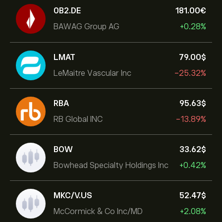
0B2.DE
181.00‎€‎
BAWAG Group AG
+0.28%
LMAT
79.00‎$‎
LeMaitre Vascular Inc
-25.32%
RBA
95.63‎$‎
RB Global INC
-13.89%
BOW
33.62‎$‎
Bowhead Specialty Holdings Inc
+0.42%
MKC/V.US
52.47‎$‎
McCormick & Co Inc/MD
+2.08%