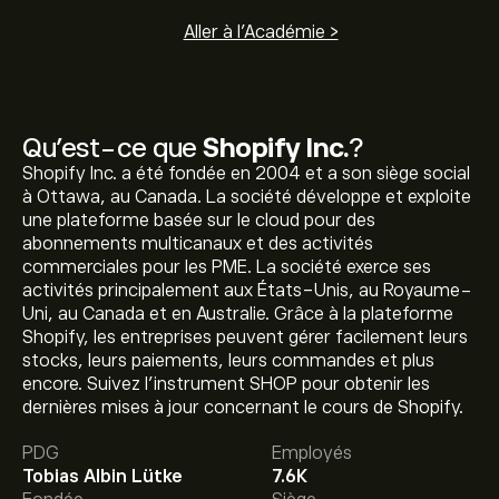
Aller à l'Académie >
Qu’est-ce que
Shopify Inc.
?
Shopify Inc. a été fondée en 2004 et a son siège social
à Ottawa, au Canada. La société développe et exploite
une plateforme basée sur le cloud pour des
abonnements multicanaux et des activités
commerciales pour les PME. La société exerce ses
activités principalement aux États-Unis, au Royaume-
Uni, au Canada et en Australie. Grâce à la plateforme
Shopify, les entreprises peuvent gérer facilement leurs
stocks, leurs paiements, leurs commandes et plus
Le prix actuel de l'action SHOP est de 144.00‎$‎.
encore. Suivez l'instrument SHOP pour obtenir les
dernières mises à jour concernant le cours de Shopify.
Le prix cible moyen pour l'action Shopify Inc. est de
PDG
Employés
144.00‎$‎.
Inscrivez-vous
sur eToro pour obtenir des
Tobias Albin Lütke
7.6K