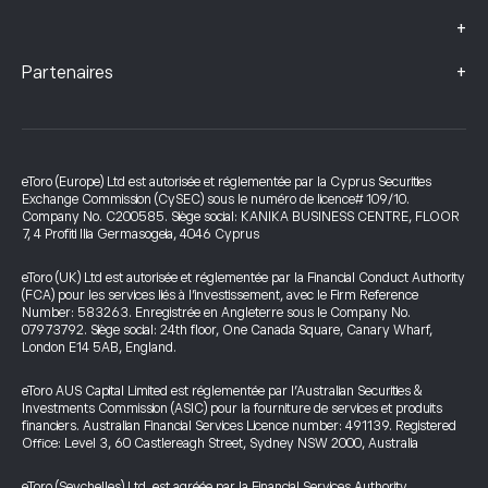
+
+
Partenaires
eToro (Europe) Ltd est autorisée et réglementée par la Cyprus Securities
Exchange Commission (CySEC) sous le numéro de licence# 109/10.
Company No. C200585. Siège social: KANIKA BUSINESS CENTRE, FLOOR
7, 4 Profiti Ilia Germasogeia, 4046 Cyprus
eToro (UK) Ltd est autorisée et réglementée par la Financial Conduct Authority
(FCA) pour les services liés à l’investissement, avec le Firm Reference
Number: 583263. Enregistrée en Angleterre sous le Company No.
07973792. Siège social: 24th floor, One Canada Square, Canary Wharf,
London E14 5AB, England.
eToro AUS Capital Limited est réglementée par l’Australian Securities &
Investments Commission (ASIC) pour la fourniture de services et produits
financiers. Australian Financial Services Licence number: 491139. Registered
Office: Level 3, 60 Castlereagh Street, Sydney NSW 2000, Australia
eToro (Seychelles) Ltd. est agréée par la Financial Services Authority