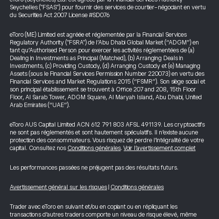
Seychelles ("FSAS") pour fournir des services de courtier-négociant en vertu
du Securities Act 2007 License #SD076
eToro (ME) Limited est agréée et réglementée par la Financial Services
Regulatory Authority ("FSRA") de l’Abu Dhabi Global Market (“ADGM”) en
tant qu’Authorised Person pour exercer les activités réglementées de (a)
Dealing in Investments as Principal (Matched), (b) Arranging Deals in
Investments, (c) Providing Custody, (d) Arranging Custody et (e) Managing
Assets (sous le Financial Services Permission Number 220073) en vertu des
Financial Services and Market Regulations 2015 (“FSMR”). Son siège social et
son principal établissement se trouvent à Office 207 and 208, 15th Floor
Floor, Al Sarab Tower, ADGM Square, Al Maryah Island, Abu Dhabi, United
Arab Emirates (“UAE”).
eToro AUS Capital Limited ACN 612 791 803 AFSL 491139. Les cryptoactifs
ne sont pas réglementés et sont hautement spéculatifs. Il n’existe aucune
protection des consommateurs. Vous risquez de perdre l’intégralité de votre
capital. Consultez nos
Conditions générales
.
Voir l’avertissement complet
Les performances passées ne préjugent pas des résultats futurs.
Avertissement général sur les risques
|
Conditions générales
Trader avec eToro en suivant et/ou en copiant ou en répliquant les
transactions d’autres traders comporte un niveau de risque élevé, même