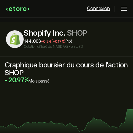
Connexion
Shopify Inc.
SHOP
144.00‎$‎
-0.24
(-0.17%)
(1D)
Cotation différé de
NASDAQ
•
en USD
Graphique boursier du cours de l'action
SHOP
‎20.97‎
Mois passé