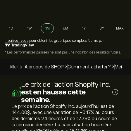
1D
1W
1M
6M
1Y
3Y
MAX
Inscrivez-vous
pour obtenir les graphiques complets fournis par
* Les performances passées ne sont pas une indication des résultats futurs.
Aller à :
À propos de SHOP >
Comment acheter? >
Meilleur
Le prix de l'action Shopify Inc.
est en hausse cette
i
semaine.
Le prix de l'action Shopify Inc. aujourd'hui est de
144.00‎$‎, avec une variation de ‎-0.17‎% au cours
des dernières 24 heures et de ‎17.78‎% au cours de
la semaine dernière. La capitalisation boursière