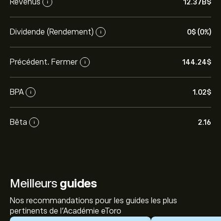
Revenus
12.37B‎$‎
i
Dividende (Rendement)
0‎$‎ (0%)
i
Précédent. Fermer
144.24‎$‎
i
BPA
1.02‎$‎
i
Bêta
2.16
i
Meilleurs
guides
Nos recommandations pour les guides les plus
pertinents de l'Académie eToro