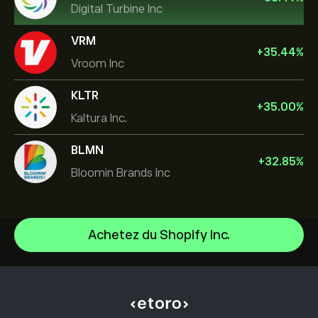
Digital Turbine Inc
VRM
+
35.44
%
Vroom Inc
KLTR
+
35.00
%
Kaltura Inc.
BLMN
+
32.85
%
Bloomin Brands Inc
Achetez du Shopify Inc.
NVIDIA Corporation
Amazon.com Inc
Centre d’aide
Microsoft
Comment effectuer un dépôt
Comment fonctionne le CopyTrading
Apple
Comment effectuer un retrait