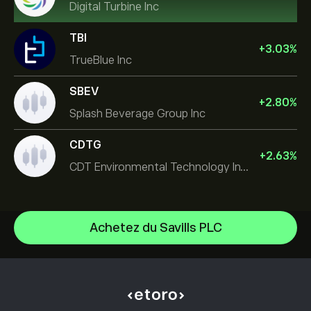
Digital Turbine Inc
TBI
+
3.03
%
TrueBlue Inc
SBEV
+
2.80
%
Splash Beverage Group Inc
CDTG
+
2.63
%
CDT Environmental Technology Investment Holdings L
Achetez du Savills PLC
Micron Technology, Inc.
Space Exploration Technologies Corp
Centre d’aide
Alphabet Inc Class A
Comment effectuer un dépôt
Comment fonctionne le CopyTrading
JPMorgan Chase & Co
Comment effectuer un retrait