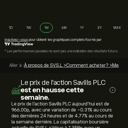
1D
1W
1M
6M
1Y
3Y
MAX
Inscrivez-vous
pour obtenir les graphiques complets fournis par
* Les performances passées ne sont pas une indication des résultats futurs.
Aller à :
À propos de SVS.L >
Comment acheter? >
Meilleu
Le prix de l'action Savills PLC
est en hausse cette
i
semaine.
Le prix de l'action Savills PLC aujourd'hui est de
966.00‎p‎, avec une variation de ‎-0.31‎% au cours
des dernières 24 heures et de ‎4.77‎% au cours de
la semaine dernière. La capitalisation boursière