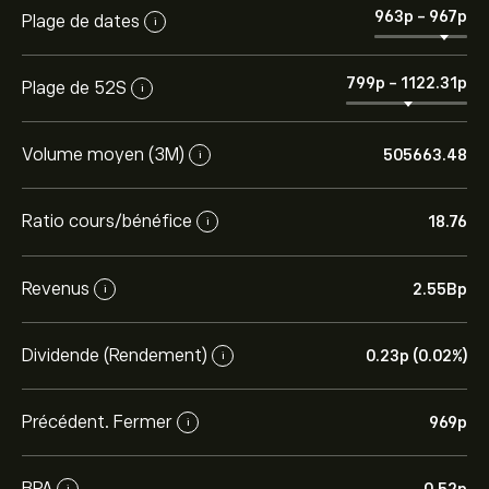
963‎p‎
-
967‎p‎
Plage de dates
i
799‎p‎
-
1122.31‎p‎
Plage de 52S
i
Volume moyen (3M)
505663.48
i
Ratio cours/bénéfice
18.76
i
Revenus
2.55B‎p‎
i
Dividende (Rendement)
0.23‎p‎ (0.02%)
i
Précédent. Fermer
969‎p‎
i
BPA
i