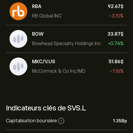
RBA
92.67‎$‎
RB Global INC
-3.10%
BOW
33.87‎$‎
Bowhead Specialty Holdings Inc
+0.74%
MKC/V.US
51.86‎$‎
McCormick & Co Inc/MD
-1.16%
Indicateurs clés de SVS.L
Capitalisation boursière
1.35B‎p‎
i