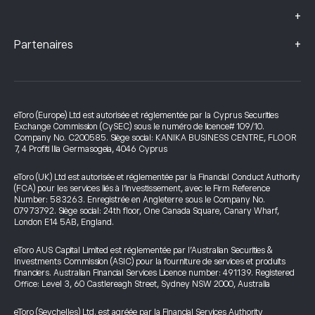
+
+
Partenaires
eToro (Europe) Ltd est autorisée et réglementée par la Cyprus Securities
Exchange Commission (CySEC) sous le numéro de licence# 109/10.
Company No. C200585. Siège social: KANIKA BUSINESS CENTRE, FLOOR
7, 4 Profiti Ilia Germasogeia, 4046 Cyprus
eToro (UK) Ltd est autorisée et réglementée par la Financial Conduct Authority
(FCA) pour les services liés à l’investissement, avec le Firm Reference
Number: 583263. Enregistrée en Angleterre sous le Company No.
07973792. Siège social: 24th floor, One Canada Square, Canary Wharf,
London E14 5AB, England.
eToro AUS Capital Limited est réglementée par l’Australian Securities &
Investments Commission (ASIC) pour la fourniture de services et produits
financiers. Australian Financial Services Licence number: 491139. Registered
Office: Level 3, 60 Castlereagh Street, Sydney NSW 2000, Australia
eToro (Seychelles) Ltd. est agréée par la Financial Services Authority