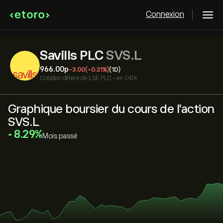
Connexion
Savills PLC
SVS.L
966.00‎p‎
-3.00
(-0.31%)
(1D)
Cotation différé de
LSE PLC
•
en GBX
Graphique boursier du cours de l'action
SVS.L
‎8.29‎
Mois passé