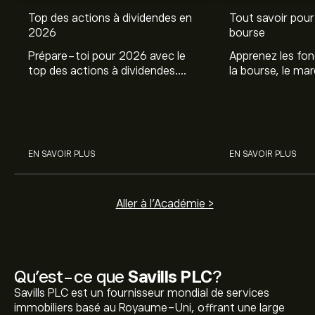
Top des actions à dividendes en
Tout savoir pour 
2026
bourse
Prépare-toi pour 2026 avec le
Apprenez les fo
top des actions à dividendes.
la bourse, le ma
Explore le potentiel de Coca Cola,
et profitez de c
Engie, et autres avec eToro.
commencer à inv
sur les différent
EN SAVOIR PLUS
EN SAVOIR PLUS
Aller à l'Académie >
Qu’est-ce que
Savills PLC
?
Savills PLC est un fournisseur mondial de services
immobiliers basé au Royaume-Uni, offrant une large