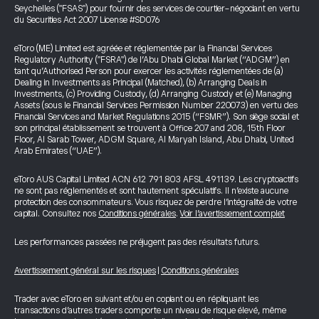
Seychelles ("FSAS") pour fournir des services de courtier-négociant en vertu
du Securities Act 2007 License #SD076
eToro (ME) Limited est agréée et réglementée par la Financial Services
Regulatory Authority ("FSRA") de l’Abu Dhabi Global Market (“ADGM”) en
tant qu’Authorised Person pour exercer les activités réglementées de (a)
Dealing in Investments as Principal (Matched), (b) Arranging Deals in
Investments, (c) Providing Custody, (d) Arranging Custody et (e) Managing
Assets (sous le Financial Services Permission Number 220073) en vertu des
Financial Services and Market Regulations 2015 (“FSMR”). Son siège social et
son principal établissement se trouvent à Office 207 and 208, 15th Floor
Floor, Al Sarab Tower, ADGM Square, Al Maryah Island, Abu Dhabi, United
Arab Emirates (“UAE”).
eToro AUS Capital Limited ACN 612 791 803 AFSL 491139. Les cryptoactifs
ne sont pas réglementés et sont hautement spéculatifs. Il n’existe aucune
protection des consommateurs. Vous risquez de perdre l’intégralité de votre
capital. Consultez nos
Conditions générales
.
Voir l’avertissement complet
Les performances passées ne préjugent pas des résultats futurs.
Avertissement général sur les risques
|
Conditions générales
Trader avec eToro en suivant et/ou en copiant ou en répliquant les
transactions d’autres traders comporte un niveau de risque élevé, même