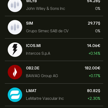
WLYB
54.28‎$‎
John Wiley & Sons Inc
0%
SIM
29.77‎$‎
Grupo Simec SAB de CV
0%
ICOS.MI
14.06‎€‎
Intercos S.p.A
+0.14%
0B2.DE
182.00‎€‎
BAWAG Group AG
+0.17%
LMAT
80.82‎$‎
LeMaitre Vascular Inc
+2.30%