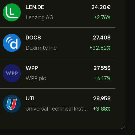
LEN.DE
24.20‎€‎
Lenzing AG
+2.76%
DOCS
27.40‎$‎
Doximity Inc.
+32.62%
WPP
27.55‎$‎
WPP plc
+6.17%
UTI
28.95‎$‎
Universal Technical Institut
+3.88%