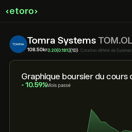
Tomra Systems
TOM.O
108.50‎kr‎
0.20
(0.18%)
(1D)
•
Cotation différé de
Euronex
Graphique boursier du cours 
‎10.59‎
Mois passé