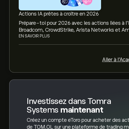
Le prix cible moyen pour l'action Tomra Systems
pour obtenir des prévisions détaillées des analys
Actions IA prêtes à croître en 2026
Les analystes offrent des prévisions pour l'act
Prépare-toi pour 2026 avec les actions liées à l'
tendances du marché, les rapports financiers et
Broadcom, CrowdStrike, Arista Networks et Amp
dernières prévisions pour les mouvements de pri
EN SAVOIR PLUS
La capitalisation boursière de Tomra Systems es
Aller à l'Ac
Investissez dans Tomra
Systems
maintenant
Créez un compte eToro pour acheter des ac
de TOM.OL sur une plateforme de trading m