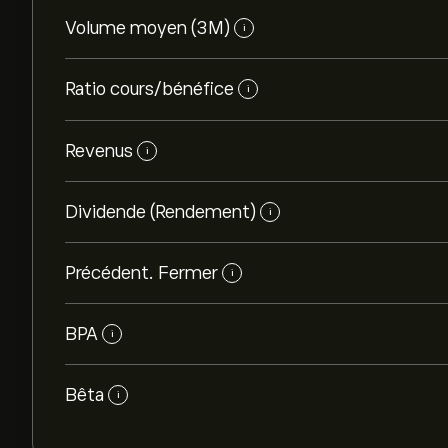
Volume moyen (3M)
i
Ratio cours/bénéfice
i
Revenus
i
Dividende (Rendement)
i
Précédent. Fermer
i
BPA
i
Bêta
i