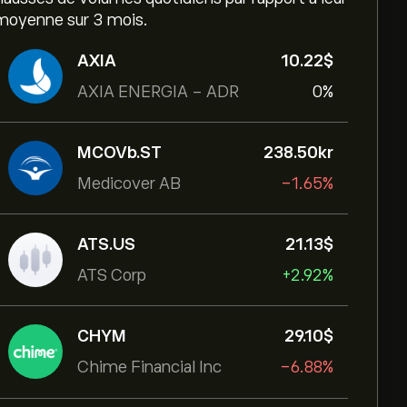
moyenne sur 3 mois.
AXIA
10.22‎$‎
AXIA ENERGIA - ADR
0%
MCOVb.ST
238.50‎kr‎
Medicover AB
-1.65%
ATS.US
21.13‎$‎
ATS Corp
+2.92%
CHYM
29.10‎$‎
Chime Financial Inc
-6.88%