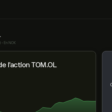
L
t
•
En NOK
de l'action TOM.OL