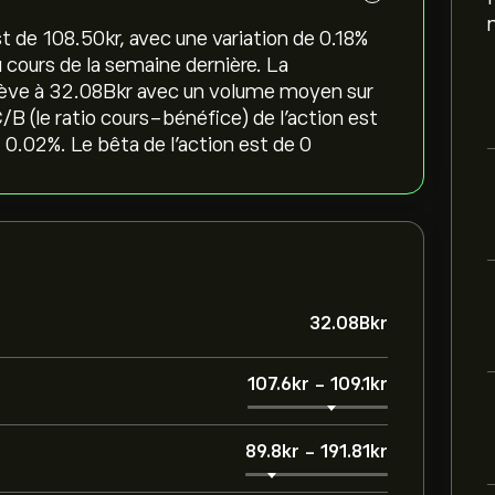
de 108.50‎kr‎, avec une variation de ‎0.18‎%
u cours de la semaine dernière. La
lève à 32.08B‎kr‎ avec un volume moyen sur
/B (le ratio cours-bénéfice) de l'action est
0.02%. Le bêta de l'action est de 0
32.08B‎kr‎
107.6‎kr‎
-
109.1‎kr‎
89.8‎kr‎
-
191.81‎kr‎