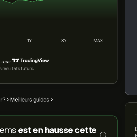
1Y
3Y
MAX
is par
 résultats futurs.
r? >
Meilleurs guides >
stems
est en hausse cette
i