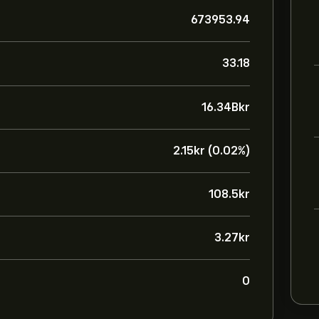
673953.94
33.18
16.34B‎kr‎
2.15‎kr‎ (0.02%)
108.5‎kr‎
3.27‎kr‎
0