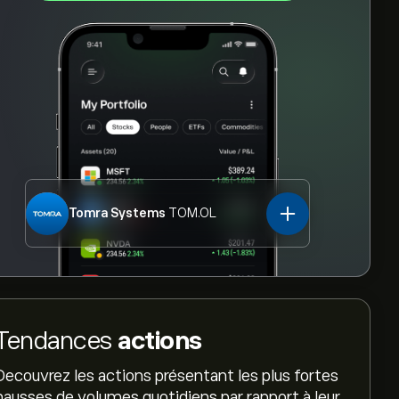
Tomra Systems
TOM.OL
Tendances
actions
Decouvrez les actions présentant les plus fortes
hausses de volumes quotidiens par rapport à leur