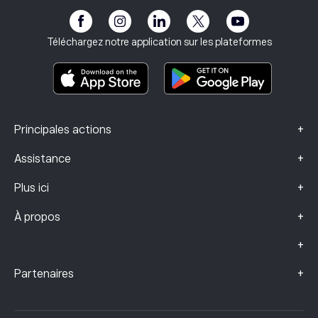
Accessibilité
Avertissement sur les risques
Club eToro
Mentions légales
Conditions générales
Assurance investissement
Téléchargez notre application sur les plateformes
Documents d’information clés
Smart Portfolios
Données sur les plaintes (clients FCA)
+
Principales actions
+
Assistance
+
Plus ici
+
À propos
+
+
Partenaires