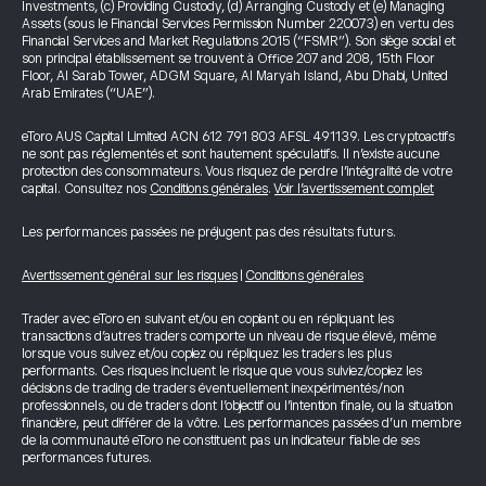
Investments, (c) Providing Custody, (d) Arranging Custody et (e) Managing
Assets (sous le Financial Services Permission Number 220073) en vertu des
Financial Services and Market Regulations 2015 (“FSMR”). Son siège social et
son principal établissement se trouvent à Office 207 and 208, 15th Floor
Floor, Al Sarab Tower, ADGM Square, Al Maryah Island, Abu Dhabi, United
Arab Emirates (“UAE”).
eToro AUS Capital Limited ACN 612 791 803 AFSL 491139. Les cryptoactifs
ne sont pas réglementés et sont hautement spéculatifs. Il n’existe aucune
protection des consommateurs. Vous risquez de perdre l’intégralité de votre
capital. Consultez nos
Conditions générales
.
Voir l’avertissement complet
Les performances passées ne préjugent pas des résultats futurs.
Avertissement général sur les risques
|
Conditions générales
Trader avec eToro en suivant et/ou en copiant ou en répliquant les
transactions d’autres traders comporte un niveau de risque élevé, même
lorsque vous suivez et/ou copiez ou répliquez les traders les plus
performants. Ces risques incluent le risque que vous suiviez/copiez les
décisions de trading de traders éventuellement inexpérimentés/non
professionnels, ou de traders dont l’objectif ou l’intention finale, ou la situation
financière, peut différer de la vôtre. Les performances passées d’un membre
de la communauté eToro ne constituent pas un indicateur fiable de ses
performances futures.