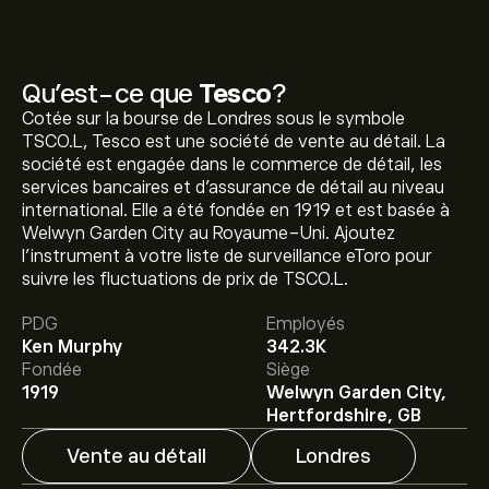
Qu’est-ce que
Tesco
?
Cotée sur la bourse de Londres sous le symbole
TSCO.L, Tesco est une société de vente au détail. La
société est engagée dans le commerce de détail, les
services bancaires et d'assurance de détail au niveau
international. Elle a été fondée en 1919 et est basée à
Welwyn Garden City au Royaume-Uni. Ajoutez
Le prix actuel de l'action TSCO.L est de 475.10‎p‎.
l’instrument à votre liste de surveillance eToro pour
suivre les fluctuations de prix de TSCO.L.
PDG
Employés
Le prix cible moyen pour l'action Tesco est de 475.10‎p‎.
Ken Murphy
342.3K
Inscrivez-vous
sur eToro pour obtenir des prévisions
Fondée
Siège
détaillées des analystes et les prix cibles.
1919
Welwyn Garden City,
Hertfordshire, GB
Les analystes offrent des prévisions pour l'action Tesco
en se basant sur les tendances du marché, les rapports
Vente au détail
Londres
financiers et la croissance anticipée. Découvrez les