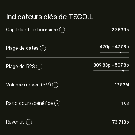
Indicateurs clés de TSCO.L
Capitalisation boursière
29.59B‎p‎
i
470‎p‎
-
477.3‎p‎
Plage de dates
i
309.83‎p‎
-
507.8‎p‎
Plage de 52S
i
Volume moyen (3M)
17.82M
i
Ratio cours/bénéfice
17.3
i
Revenus
73.71B‎p‎
i