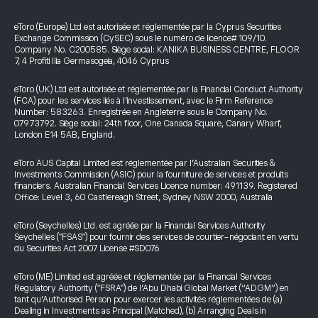
eToro (Europe) Ltd est autorisée et réglementée par la Cyprus Securities
Exchange Commission (CySEC) sous le numéro de licence# 109/10.
Company No. C200585. Siège social: KANIKA BUSINESS CENTRE, FLOOR
7, 4 Profiti Ilia Germasogeia, 4046 Cyprus
eToro (UK) Ltd est autorisée et réglementée par la Financial Conduct Authority
(FCA) pour les services liés à l’investissement, avec le Firm Reference
Number: 583263. Enregistrée en Angleterre sous le Company No.
07973792. Siège social: 24th floor, One Canada Square, Canary Wharf,
London E14 5AB, England.
eToro AUS Capital Limited est réglementée par l’Australian Securities &
Investments Commission (ASIC) pour la fourniture de services et produits
financiers. Australian Financial Services Licence number: 491139. Registered
Office: Level 3, 60 Castlereagh Street, Sydney NSW 2000, Australia
eToro (Seychelles) Ltd. est agréée par la Financial Services Authority
Seychelles ("FSAS") pour fournir des services de courtier-négociant en vertu
du Securities Act 2007 License #SD076
eToro (ME) Limited est agréée et réglementée par la Financial Services
Regulatory Authority ("FSRA") de l’Abu Dhabi Global Market (“ADGM”) en
tant qu’Authorised Person pour exercer les activités réglementées de (a)
Dealing in Investments as Principal (Matched), (b) Arranging Deals in