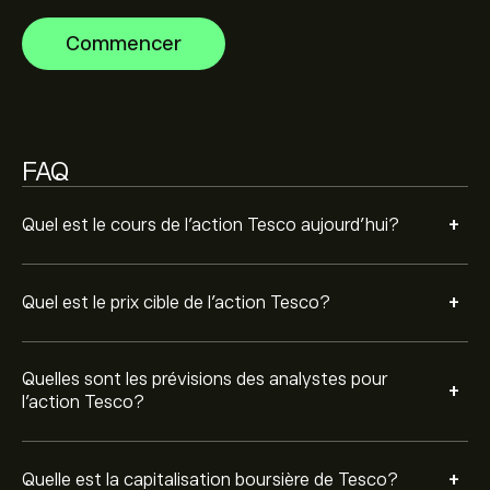
dernières prévisions pour les mouvements de prix
La capitalisation boursière de Tesco est de 29.59B‎p‎
futurs.
Commencer
Sur la base des recommandations de 2 analystes
concernant TSCO.L au cours des 3 derniers mois, le
consensus général est Achat modéré.
FAQ
+
Quel est le cours de l'action Tesco aujourd'hui?
+
Quel est le prix cible de l'action Tesco?
Quelles sont les prévisions des analystes pour
+
l'action Tesco?
+
Quelle est la capitalisation boursière de Tesco?