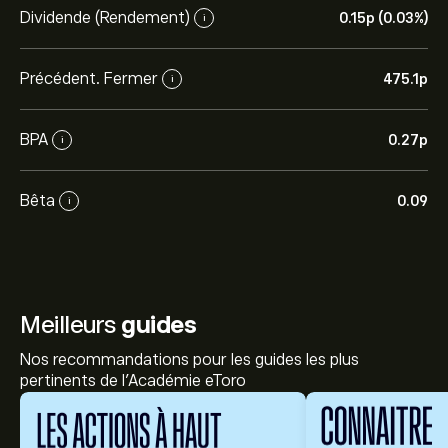
Dividende (Rendement)
0.15‎p‎ (0.03%)
i
Précédent. Fermer
475.1‎p‎
i
BPA
0.27‎p‎
i
Bêta
0.09
i
Meilleurs
guides
Nos recommandations pour les guides les plus
pertinents de l'Académie eToro