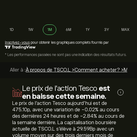
1D
1W
1M
6M
1Y
3Y
MAX
Inscrivez-vous
pour obtenir les graphiques complets fournis par
* Les performances passées ne sont pas une indication des résultats futurs.
Aller à :
À propos de TSCO.L >
Comment acheter? >
Meille
Le prix de l'action Tesco
est
i
en baisse cette semaine.
Le prix de l'action Tesco aujourd'hui est de
475.10‎p‎, avec une variation de ‎-0.02‎% au cours
des dernières 24 heures et de ‎-2.84‎% au cours de
la semaine dernière. La capitalisation boursière
actuelle de TSCO.L s'élève à 29.59B‎p‎ avec un
volume moyen sur des trois derniers mois de