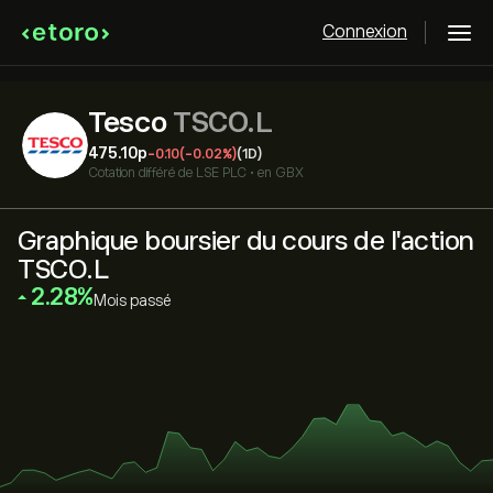
Connexion
Tesco
TSCO.L
475.10‎p‎
-0.10
(-0.02%)
(1D)
Cotation différé de
LSE PLC
•
en GBX
Graphique boursier du cours de l'action
TSCO.L
‎2.28‎
Mois passé