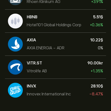
Rhoen Klinikum AG
+3.91%
HBNB
5.51‎$‎
Hotel101 Global Holdings Corp
+0.36%
AXIA
10.22‎$‎
AXIA ENERGIA - ADR
0%
VITR.ST
90.00‎kr‎
Vitrolife AB
+1.35%
INVX
28.10‎$‎
Innovex International Inc
-8.47%