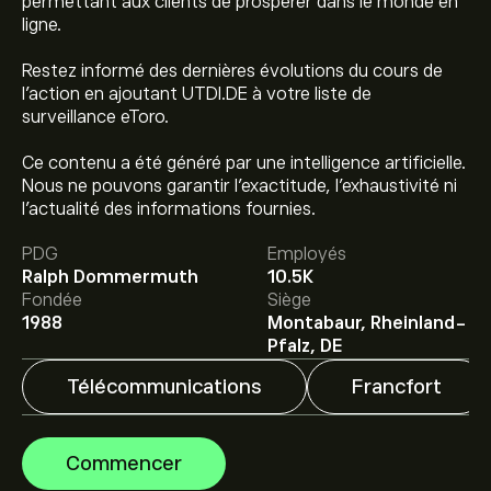
permettant aux clients de prospérer dans le monde en
ligne.
Restez informé des dernières évolutions du cours de
l'action en ajoutant UTDI.DE à votre liste de
surveillance eToro.
Ce contenu a été généré par une intelligence artificielle.
Nous ne pouvons garantir l’exactitude, l’exhaustivité ni
Le prix actuel de l'action UTDI.DE est de 23.860‎€‎.
l’actualité des informations fournies.
PDG
Employés
Le prix cible moyen pour l'action United Internet est de
Ralph Dommermuth
10.5K
23.860‎€‎.
Inscrivez-vous
sur eToro pour obtenir des
Fondée
Siège
prévisions détaillées des analystes et les prix cibles.
1988
Montabaur, Rheinland-
Pfalz, DE
Les analystes offrent des prévisions pour l'action
Télécommunications
Francfort
United Internet en se basant sur les tendances du
marché, les rapports financiers et la croissance
anticipée. Découvrez les dernières prévisions pour les
Commencer
mouvements de prix futurs.
La capitalisation boursière de United Internet est de