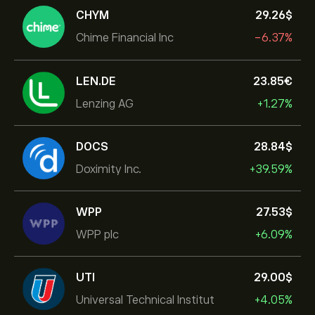
CHYM
29.26‎$‎
Chime Financial Inc
-6.37%
LEN.DE
23.85‎€‎
Lenzing AG
+1.27%
DOCS
28.84‎$‎
Doximity Inc.
+39.59%
WPP
27.53‎$‎
WPP plc
+6.09%
UTI
29.00‎$‎
Universal Technical Institut
+4.05%