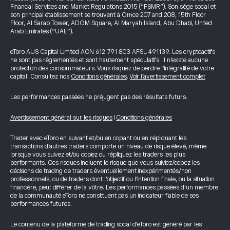
Financial Services and Market Regulations 2015 (“FSMR”). Son siège social et
son principal établissement se trouvent à Office 207 and 208, 15th Floor
Floor, Al Sarab Tower, ADGM Square, Al Maryah Island, Abu Dhabi, United
Arab Emirates (“UAE”).
eToro AUS Capital Limited ACN 612 791 803 AFSL 491139. Les cryptoactifs
ne sont pas réglementés et sont hautement spéculatifs. Il n’existe aucune
protection des consommateurs. Vous risquez de perdre l’intégralité de votre
capital. Consultez nos
Conditions générales
.
Voir l’avertissement complet
Les performances passées ne préjugent pas des résultats futurs.
Avertissement général sur les risques
|
Conditions générales
Trader avec eToro en suivant et/ou en copiant ou en répliquant les
transactions d’autres traders comporte un niveau de risque élevé, même
lorsque vous suivez et/ou copiez ou répliquez les traders les plus
performants. Ces risques incluent le risque que vous suiviez/copiez les
décisions de trading de traders éventuellement inexpérimentés/non
professionnels, ou de traders dont l’objectif ou l’intention finale, ou la situation
financière, peut différer de la vôtre. Les performances passées d’un membre
de la communauté eToro ne constituent pas un indicateur fiable de ses
performances futures.
Le contenu de la plateforme de trading social d’eToro est généré par les