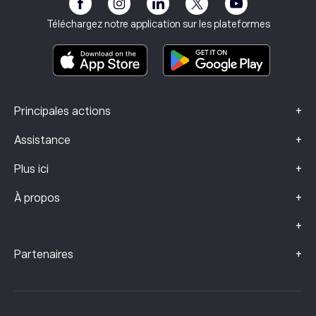
Mentions légales
Conditions générales
Assurance investissement
Téléchargez notre application sur les plateformes
Documents d’information clés
Smart Portfolios
Données sur les plaintes (clients FCA)
+
Principales actions
+
Assistance
+
Plus ici
+
À propos
+
+
Partenaires