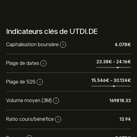
Indicateurs clés de UTDI.DE
Capitalisation boursière
4.07B‎€‎
i
23.38‎€‎
-
24.16‎€‎
Plage de dates
i
15.546‎€‎
-
30.134‎€‎
Plage de 52S
i
Volume moyen (3M)
169818.33
i
Ratio cours/bénéfice
13.94
i