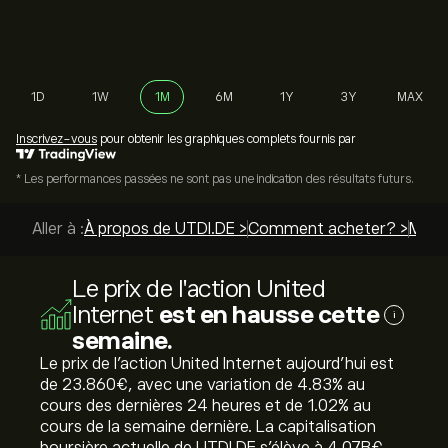
1D
1W
1M
6M
1Y
3Y
MAX
Inscrivez-vous
pour obtenir les graphiques complets fournis par
* Les performances passées ne sont pas une indication des résultats futurs.
Aller à :
À propos de UTDI.DE >
Comment acheter? >
Meill
Le prix de l'action United
Internet
est en hausse cette
i
semaine.
Le prix de l'action United Internet aujourd'hui est
de 23.860‎€‎, avec une variation de ‎4.83‎% au
cours des dernières 24 heures et de ‎1.02‎% au
cours de la semaine dernière. La capitalisation