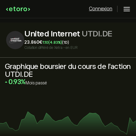
Connexion
United Internet
UTDI.DE
23.860‎€‎
1.10
(4.83%)
(1D)
Cotation différé de
Xetra
•
en EUR
Graphique boursier du cours de l'action
UTDI.DE
‎0.93‎
Mois passé