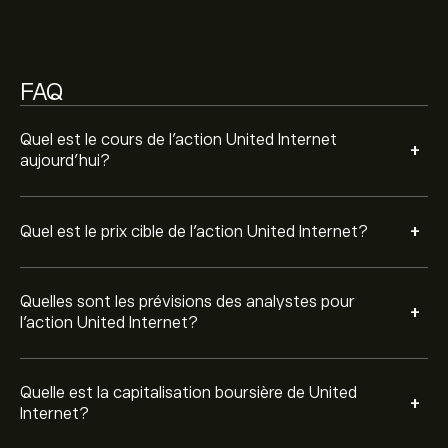
4.07B‎€‎
Sur la base des recommandations de 4 analystes
FAQ
concernant UTDI.DE au cours des 3 derniers mois, le
consensus général est Achat ferme.
Quel est le cours de l'action United Internet
+
aujourd'hui?
+
Quel est le prix cible de l'action United Internet?
Quelles sont les prévisions des analystes pour
+
l'action United Internet?
Quelle est la capitalisation boursière de United
+
Internet?