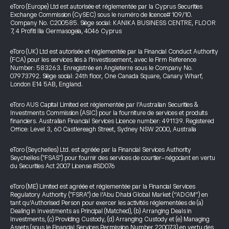
eToro (Europe) Ltd est autorisée et réglementée par la Cyprus Securities
Exchange Commission (CySEC) sous le numéro de licence# 109/10.
Company No. C200585. Siège social: KANIKA BUSINESS CENTRE, FLOOR
7, 4 Profiti Ilia Germasogeia, 4046 Cyprus
eToro (UK) Ltd est autorisée et réglementée par la Financial Conduct Authority
(FCA) pour les services liés à l’investissement, avec le Firm Reference
Number: 583263. Enregistrée en Angleterre sous le Company No.
07973792. Siège social: 24th floor, One Canada Square, Canary Wharf,
London E14 5AB, England.
eToro AUS Capital Limited est réglementée par l’Australian Securities &
Investments Commission (ASIC) pour la fourniture de services et produits
financiers. Australian Financial Services Licence number: 491139. Registered
Office: Level 3, 60 Castlereagh Street, Sydney NSW 2000, Australia
eToro (Seychelles) Ltd. est agréée par la Financial Services Authority
Seychelles ("FSAS") pour fournir des services de courtier-négociant en vertu
du Securities Act 2007 License #SD076
eToro (ME) Limited est agréée et réglementée par la Financial Services
Regulatory Authority ("FSRA") de l’Abu Dhabi Global Market (“ADGM”) en
tant qu’Authorised Person pour exercer les activités réglementées de (a)
Dealing in Investments as Principal (Matched), (b) Arranging Deals in
Investments, (c) Providing Custody, (d) Arranging Custody et (e) Managing
Assets (sous le Financial Services Permission Number 220073) en vertu des