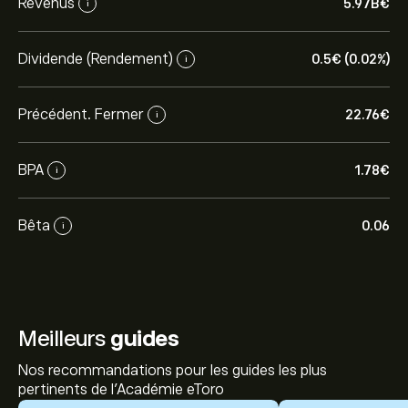
Revenus
5.97B‎€‎
i
Dividende (Rendement)
0.5‎€‎ (0.02%)
i
Précédent. Fermer
22.76‎€‎
i
BPA
1.78‎€‎
i
Bêta
0.06
i
Meilleurs
guides
Nos recommandations pour les guides les plus
pertinents de l'Académie eToro