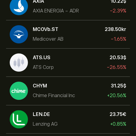
AXIA
10.22‎$‎
AXIA ENERGIA - ADR
-2.39%
MCOVb.ST
238.50‎kr‎
Medicover AB
-1.65%
ATS.US
20.53‎$‎
ATS Corp
-26.55%
CHYM
31.25‎$‎
Chime Financial Inc
+20.56%
LEN.DE
23.75‎€‎
Lenzing AG
+0.85%