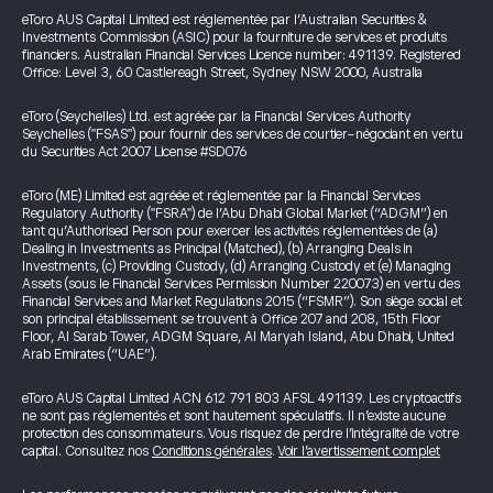
eToro AUS Capital Limited est réglementée par l’Australian Securities &
Investments Commission (ASIC) pour la fourniture de services et produits
financiers. Australian Financial Services Licence number: 491139. Registered
Office: Level 3, 60 Castlereagh Street, Sydney NSW 2000, Australia
eToro (Seychelles) Ltd. est agréée par la Financial Services Authority
Seychelles ("FSAS") pour fournir des services de courtier-négociant en vertu
du Securities Act 2007 License #SD076
eToro (ME) Limited est agréée et réglementée par la Financial Services
Regulatory Authority ("FSRA") de l’Abu Dhabi Global Market (“ADGM”) en
tant qu’Authorised Person pour exercer les activités réglementées de (a)
Dealing in Investments as Principal (Matched), (b) Arranging Deals in
Investments, (c) Providing Custody, (d) Arranging Custody et (e) Managing
Assets (sous le Financial Services Permission Number 220073) en vertu des
Financial Services and Market Regulations 2015 (“FSMR”). Son siège social et
son principal établissement se trouvent à Office 207 and 208, 15th Floor
Floor, Al Sarab Tower, ADGM Square, Al Maryah Island, Abu Dhabi, United
Arab Emirates (“UAE”).
eToro AUS Capital Limited ACN 612 791 803 AFSL 491139. Les cryptoactifs
ne sont pas réglementés et sont hautement spéculatifs. Il n’existe aucune
protection des consommateurs. Vous risquez de perdre l’intégralité de votre
capital. Consultez nos
Conditions générales
.
Voir l’avertissement complet