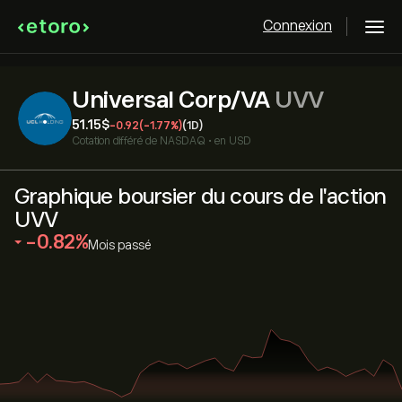
Connexion
Universal Corp/VA
UVV
51.15‎$‎
-0.92
(-1.77%)
(1D)
Cotation différé de
NASDAQ
•
en USD
Graphique boursier du cours de l'action
UVV
‎-0.82‎
Mois passé