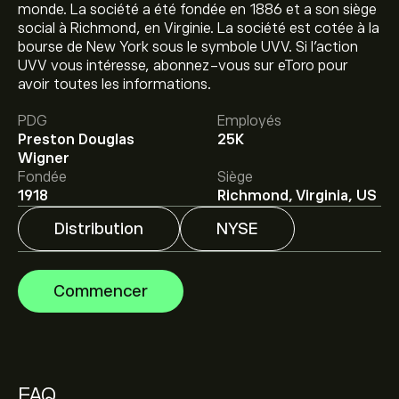
monde. La société a été fondée en 1886 et a son siège
social à Richmond, en Virginie. La société est cotée à la
bourse de New York sous le symbole UVV. Si l’action
UVV vous intéresse, abonnez-vous sur eToro pour
Le prix actuel de l'action UVV est de 51.15‎$‎.
avoir toutes les informations.
PDG
Employés
Le prix cible moyen pour l'action Universal Corp/VA est
Preston Douglas
25K
de 51.15‎$‎.
Inscrivez-vous
sur eToro pour obtenir des
Wigner
prévisions détaillées des analystes et les prix cibles.
Fondée
Siège
1918
Richmond, Virginia, US
Les analystes offrent des prévisions pour l'action
Distribution
NYSE
Universal Corp/VA en se basant sur les tendances du
marché, les rapports financiers et la croissance
anticipée. Découvrez les dernières prévisions pour les
Commencer
mouvements de prix futurs.
La capitalisation boursière de Universal Corp/VA est de
1.27B‎$‎
FAQ