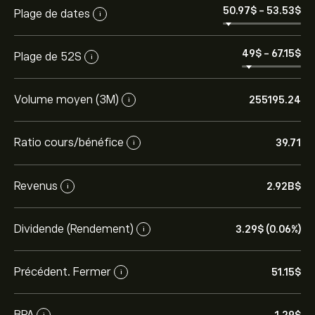
50.97‎$‎
-
53.53‎$‎
Plage de dates
i
49‎$‎
-
67.15‎$‎
Plage de 52S
i
Volume moyen (3M)
255195.24
i
Ratio cours/bénéfice
39.71
i
Revenus
2.92B‎$‎
i
Dividende (Rendement)
3.29‎$‎ (0.06%)
i
Précédent. Fermer
51.15‎$‎
i
BPA
i