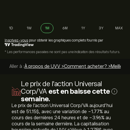
1D
1W
1M
6M
1Y
3Y
MAX
Inscrivez-vous
pour obtenir les graphiques complets fournis par
* Les performances passées ne sont pas une indication des résultats futurs.
Aller à :
À propos de UVV >
Comment acheter? >
Meilleurs
Le prix de l'action Universal
Corp/VA
est en baisse cette
i
semaine.
Le prix de l'action Universal Corp/VA aujourd'hui
est de 51.15‎$‎, avec une variation de ‎-1.77‎% au
cours des dernières 24 heures et de ‎-3.96‎% au
cours de la semaine dernière. La capitalisation