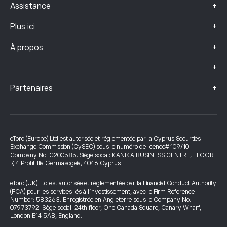
+
Assistance
+
Plus ici
+
À propos
+
+
Partenaires
eToro (Europe) Ltd est autorisée et réglementée par la Cyprus Securities
Exchange Commission (CySEC) sous le numéro de licence# 109/10.
Company No. C200585. Siège social: KANIKA BUSINESS CENTRE, FLOOR
7, 4 Profiti Ilia Germasogeia, 4046 Cyprus
eToro (UK) Ltd est autorisée et réglementée par la Financial Conduct Authority
(FCA) pour les services liés à l’investissement, avec le Firm Reference
Number: 583263. Enregistrée en Angleterre sous le Company No.
07973792. Siège social: 24th floor, One Canada Square, Canary Wharf,
London E14 5AB, England.