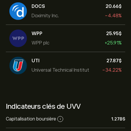
DOCS
20.66‎$‎
Doximity Inc.
-4.48%
WPP
25.95‎$‎
WPP plc
+25.91%
UTI
27.87‎$‎
Universal Technical Institut
-34.22%
Indicateurs clés de UVV
Capitalisation boursière
1.27B‎$‎
i