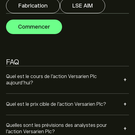
Les analystes offrent des prévisions pour l'action
Fabrication
LSE AIM
Versarien Plc en se basant sur les tendances du
marché, les rapports financiers et la croissance
anticipée. Découvrez les dernières prévisions pour les
Commencer
mouvements de prix futurs.
La capitalisation boursière de Versarien Plc est de
601000‎p‎
FAQ
Quel est le cours de l'action Versarien Plc
+
aujourd'hui?
+
Quel est le prix cible de l'action Versarien Plc?
Quelles sont les prévisions des analystes pour
+
l'action Versarien Plc?