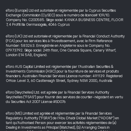
eToro (Europe) Ltd est autorisée et réglementée par la Cyprus Securities
Exchange Commission (CySEC) sous le numéro de licence# 109/10.
Company No. C200585. Siège social: KANIKA BUSINESS CENTRE, FLOOR
7, 4 Profiti Ilia Germasogeia, 4046 Cyprus
eToro (UK) Ltd est autorisée et réglementée par la Financial Conduct Authority
(FCA) pour les services liés à l’investissement, avec le Firm Reference
Number: 583263. Enregistrée en Angleterre sous le Company No.
07973792. Siège social: 24th floor, One Canada Square, Canary Wharf,
London E14 5AB, England.
eToro AUS Capital Limited est réglementée par l’Australian Securities &
Investments Commission (ASIC) pour la fourniture de services et produits
financiers. Australian Financial Services Licence number: 491139. Registered
Office: Level 3, 60 Castlereagh Street, Sydney NSW 2000, Australia
eToro (Seychelles) Ltd. est agréée par la Financial Services Authority
Seychelles ("FSAS") pour fournir des services de courtier-négociant en vertu
du Securities Act 2007 License #SD076
eToro (ME) Limited est agréée et réglementée par la Financial Services
Regulatory Authority ("FSRA") de l’Abu Dhabi Global Market (“ADGM”) en
tant qu’Authorised Person pour exercer les activités réglementées de (a)
Dealing in Investments as Principal (Matched), (b) Arranging Deals in