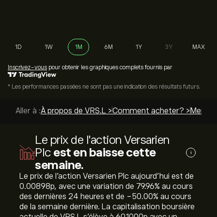
1D
1W
1M
6M
1Y
3Y
MAX
Inscrivez-vous
pour obtenir les graphiques complets fournis par
* Les performances passées ne sont pas une indication des résultats futurs.
Aller à :
À propos de VRS.L >
Comment acheter? >
Meilleu
Le prix de l'action Versarien
Plc
est en baisse cette
i
semaine.
Le prix de l'action Versarien Plc aujourd'hui est de
0.00898‎p‎, avec une variation de ‎79.96‎% au cours
des dernières 24 heures et de ‎-50.00‎% au cours
de la semaine dernière. La capitalisation boursière