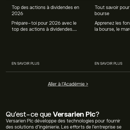
Top des actions à dividendes en
Tout savoir pour 
2026
bourse
Prépare-toi pour 2026 avec le
Apprenez les fo
top des actions à dividendes.
la bourse, le ma
Explore le potentiel de Coca Cola,
et profitez de c
Engie, et autres avec eToro.
commencer à inv
sur les différent
EN SAVOIR PLUS
EN SAVOIR PLUS
Aller à l'Académie >
Qu’est-ce que
Versarien Plc
?
Versarien Plc développe des technologies pour fournir
des solutions d'ingénierie. Les efforts de l'entreprise se