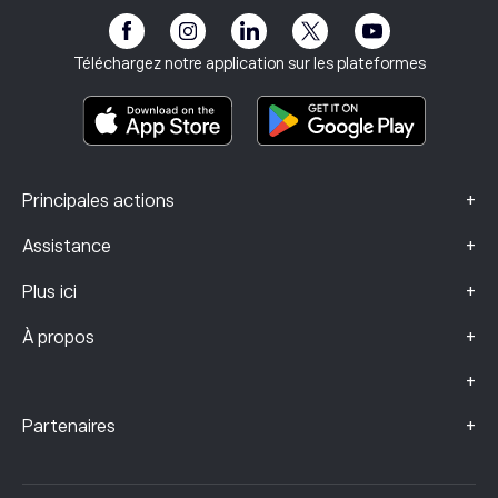
Accessibilité
Avertissement sur les risques
Club eToro
Mentions légales
Conditions générales
Assurance investissement
Téléchargez notre application sur les plateformes
Documents d’information clés
Smart Portfolios
Données sur les plaintes (clients FCA)
+
Principales actions
+
Assistance
+
Plus ici
+
À propos
+
+
Partenaires