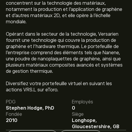
concentrent sur la technologie des matériaux,
notamment la production et l'application de graphène
et d'autres matériaux 2D, et elle opère à l'échelle
mondiale.
Opérant dans le secteur de la technologie, Versarien
fournit une technologie qui couvre la production de
graphène et l'hardware thermique. Le portefeuille de
l'entreprise comprend des éléments tels que Nanene,
une poudre de nanoplaquettes de graphène, ainsi que
plusieurs matériaux composites avancés et systèmes
de gestion thermique.
Diversifiez votre portefeuille virtuel en suivant les
Le prix actuel de l'action VRS.L est de 0.00898‎p‎.
actions VRS.L sur eToro.
PDG
Employés
Le prix cible moyen pour l'action Versarien Plc est de
Stephen Hodge, PhD
0
0.00898‎p‎.
Inscrivez-vous
sur eToro pour obtenir des
Fondée
Siège
prévisions détaillées des analystes et les prix cibles.
2010
Longhope,
Gloucestershire, GB