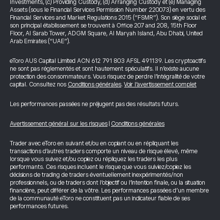
Investments, (c) Providing Custody, (d) Arranging Custody et (e) Managing
Assets (sous le Financial Services Permission Number 220073) en vertu des
Financial Services and Market Regulations 2015 (“FSMR”). Son siège social et
son principal établissement se trouvent à Office 207 and 208, 15th Floor
Floor, Al Sarab Tower, ADGM Square, Al Maryah Island, Abu Dhabi, United
Arab Emirates (“UAE”).
eToro AUS Capital Limited ACN 612 791 803 AFSL 491139. Les cryptoactifs
ne sont pas réglementés et sont hautement spéculatifs. Il n’existe aucune
protection des consommateurs. Vous risquez de perdre l’intégralité de votre
capital. Consultez nos
Conditions générales
.
Voir l’avertissement complet
Les performances passées ne préjugent pas des résultats futurs.
Avertissement général sur les risques
|
Conditions générales
Trader avec eToro en suivant et/ou en copiant ou en répliquant les
transactions d’autres traders comporte un niveau de risque élevé, même
lorsque vous suivez et/ou copiez ou répliquez les traders les plus
performants. Ces risques incluent le risque que vous suiviez/copiez les
décisions de trading de traders éventuellement inexpérimentés/non
professionnels, ou de traders dont l’objectif ou l’intention finale, ou la situation
financière, peut différer de la vôtre. Les performances passées d’un membre
de la communauté eToro ne constituent pas un indicateur fiable de ses
performances futures.