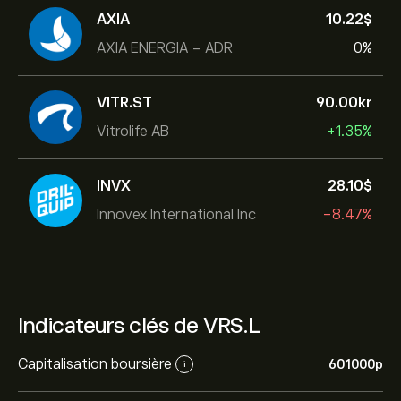
AXIA
10.22‎$‎
AXIA ENERGIA - ADR
0%
VITR.ST
90.00‎kr‎
Vitrolife AB
+1.35%
INVX
28.10‎$‎
Innovex International Inc
-8.47%
Indicateurs clés de VRS.L
Capitalisation boursière
601000‎p‎
i