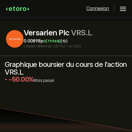
Connexion
Versarien Plc
VRS.L
0.00898‎p‎
0
(79.96%)
(1D)
Cotation différé de
LSE PLC
•
en GBX
Graphique boursier du cours de l'action
VRS.L
‎-50.00‎
Mois passé