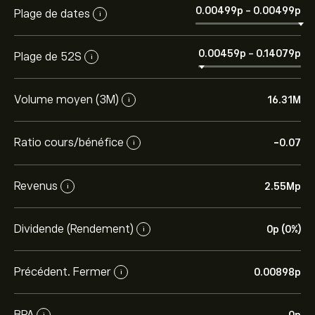
0.00499‎p‎
-
0.00499‎p‎
Plage de dates
i
0.00459‎p‎
-
0.14079‎p‎
Plage de 52S
i
Volume moyen (3M)
16.31M
i
Ratio cours/bénéfice
-0.07
i
Revenus
2.55M‎p‎
i
Dividende (Rendement)
0‎p‎ (0%)
i
Précédent. Fermer
0.00898‎p‎
i
BPA
i