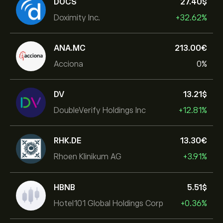
DOCS
27.40‎$‎
Doximity Inc.
+32.62%
ANA.MC
213.00‎€‎
Acciona
0%
DV
13.21‎$‎
DoubleVerify Holdings Inc
+12.81%
RHK.DE
13.30‎€‎
Rhoen Klinikum AG
+3.91%
HBNB
5.51‎$‎
Hotel101 Global Holdings Corp
+0.36%