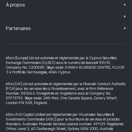
+
À propos
+
+
Partenaires
eToro (Europe) Ltd est autorisée et réglementée par la Cyprus Securities
Exchange Commission (CySEC) sous le numéro de licence# 109/10.
Company No. C200585. Siège social: KANIKA BUSINESS CENTRE, FLOOR
7, 4 Profiti Ilia Germasogeia, 4046 Cyprus
eToro (UK) Ltd est autorisée et réglementée par la Financial Conduct Authority
(FCA) pour les services liés à l’investissement, avec le Firm Reference
Number: 583263. Enregistrée en Angleterre sous le Company No.
07973792. Siège social: 24th floor, One Canada Square, Canary Wharf,
London E14 5AB, England.
eToro AUS Capital Limited est réglementée par l’Australian Securities &
Investments Commission (ASIC) pour la fourniture de services et produits
financiers. Australian Financial Services Licence number: 491139. Registered
Office: Level 3, 60 Castlereagh Street, Sydney NSW 2000, Australia