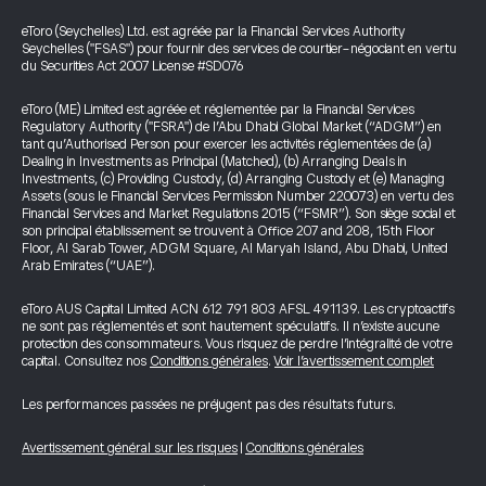
eToro (Seychelles) Ltd. est agréée par la Financial Services Authority
Seychelles ("FSAS") pour fournir des services de courtier-négociant en vertu
du Securities Act 2007 License #SD076
eToro (ME) Limited est agréée et réglementée par la Financial Services
Regulatory Authority ("FSRA") de l’Abu Dhabi Global Market (“ADGM”) en
tant qu’Authorised Person pour exercer les activités réglementées de (a)
Dealing in Investments as Principal (Matched), (b) Arranging Deals in
Investments, (c) Providing Custody, (d) Arranging Custody et (e) Managing
Assets (sous le Financial Services Permission Number 220073) en vertu des
Financial Services and Market Regulations 2015 (“FSMR”). Son siège social et
son principal établissement se trouvent à Office 207 and 208, 15th Floor
Floor, Al Sarab Tower, ADGM Square, Al Maryah Island, Abu Dhabi, United
Arab Emirates (“UAE”).
eToro AUS Capital Limited ACN 612 791 803 AFSL 491139. Les cryptoactifs
ne sont pas réglementés et sont hautement spéculatifs. Il n’existe aucune
protection des consommateurs. Vous risquez de perdre l’intégralité de votre
capital. Consultez nos
Conditions générales
.
Voir l’avertissement complet
Les performances passées ne préjugent pas des résultats futurs.
Avertissement général sur les risques
|
Conditions générales