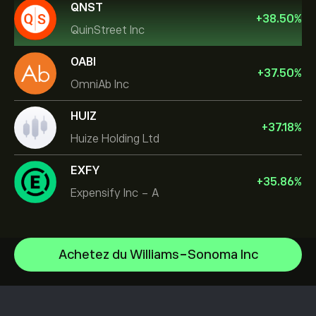
QNST
+
38.50
%
QuinStreet Inc
OABI
+
37.50
%
OmniAb Inc
HUIZ
+
37.18
%
Huize Holding Ltd
EXFY
+
35.86
%
Expensify Inc - A
Achetez du Williams-Sonoma Inc
NVIDIA Corporation
Amazon.com Inc
Centre d’aide
Microsoft
Comment effectuer un dépôt