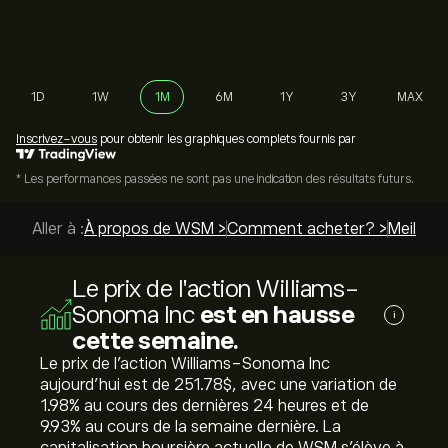
1D
1W
1M
6M
1Y
3Y
MAX
Inscrivez-vous
pour obtenir les graphiques complets fournis par
* Les performances passées ne sont pas une indication des résultats futurs.
Aller à :
À propos de WSM >
Comment acheter? >
Meilleur
Le prix de l'action Williams-
Sonoma Inc
est en hausse
i
cette semaine.
Le prix de l'action Williams-Sonoma Inc
aujourd'hui est de 251.78‎$‎, avec une variation de
‎1.98‎% au cours des dernières 24 heures et de
‎9.93‎% au cours de la semaine dernière. La