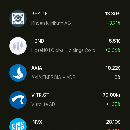
RHK.DE
13.30‎€‎
Rhoen Klinikum AG
+3.91%
HBNB
5.51‎$‎
Hotel101 Global Holdings Corp
+0.36%
AXIA
10.22‎$‎
AXIA ENERGIA - ADR
0%
VITR.ST
90.00‎kr‎
Vitrolife AB
+1.35%
INVX
28.10‎$‎