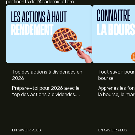
pertinents de l'Académie eToro
Top des actions à dividendes en
Tout savoir pour 
2026
bourse
Prépare-toi pour 2026 avec le
Apprenez les fo
top des actions à dividendes.
la bourse, le ma
Explore le potentiel de Coca Cola,
et profitez de c
Engie, et autres avec eToro.
commencer à inv
sur les différent
EN SAVOIR PLUS
EN SAVOIR PLUS