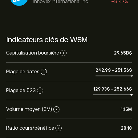
Innovex International Inc
-8.47%
Indicateurs clés de WSM
Capitalisation boursière
29.65B‎$‎
i
242.9‎$‎
-
251.56‎$‎
Plage de dates
i
129.93‎$‎
-
252.66‎$‎
Plage de 52S
i
Volume moyen (3M)
1.15M
i
Ratio cours/bénéfice
28.18
i