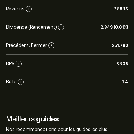
Revenus
7.88B‎$‎
i
Dividende (Rendement)
2.84‎$‎ (0.01%)
i
Précédent. Fermer
251.78‎$‎
i
BPA
8.93‎$‎
i
Bêta
1.4
i
Meilleurs
guides
Nos recommandations pour les guides les plus