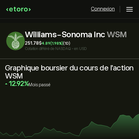
Connexion
Williams-Sonoma Inc
WSM
251.78‎$‎
4.89
(1.98%)
(1D)
Cotation différé de
NASDAQ
•
en USD
Graphique boursier du cours de l'action
WSM
‎12.92‎
Mois passé