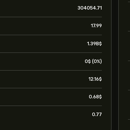
304054.71
17.99
1.39B‎$‎
0‎$‎ (0%)
12.16‎$‎
0.68‎$‎
0.77