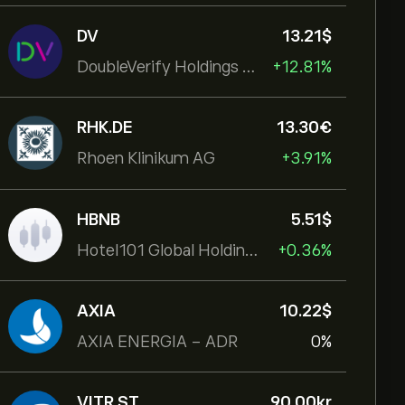
DV
13.21‎$‎
DoubleVerify Holdings Inc
+12.81%
RHK.DE
13.30‎€‎
Rhoen Klinikum AG
+3.91%
HBNB
5.51‎$‎
Hotel101 Global Holdings Corp
+0.36%
AXIA
10.22‎$‎
AXIA ENERGIA - ADR
0%
VITR.ST
90.00‎kr‎