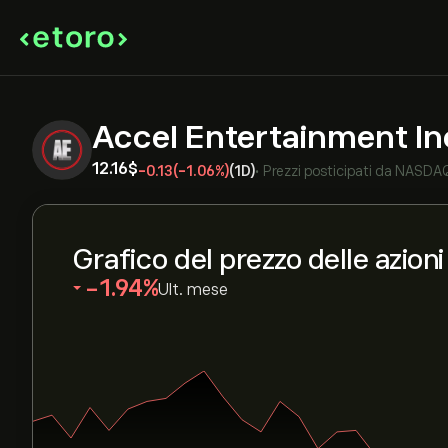
Accel Entertainment I
12.16‎$‎
-0.13
(-1.06%)
(1D)
•
Prezzi posticipati da
NASDA
Grafico del prezzo delle azion
‎-1.94‎
Ult. mese