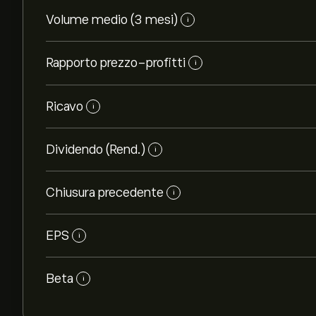
Volume medio (3 mesi)
i
Rapporto prezzo-profitti
i
Ricavo
i
Dividendo (Rend.)
i
Chiusura precedente
i
EPS
i
Beta
i