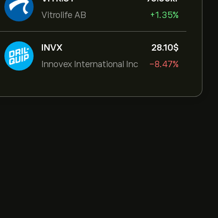
Vitrolife AB
+1.35%
INVX
28.10‎$‎
Innovex International Inc
-8.47%