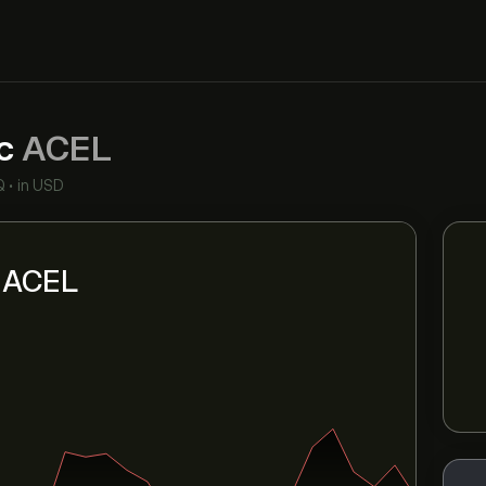
nc
ACEL
Q
•
in USD
i ACEL