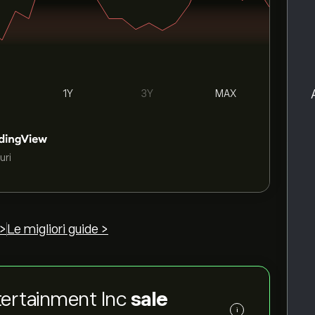
1Y
3Y
MAX
uri
 >
Le migliori guide >
ntertainment Inc
sale
i