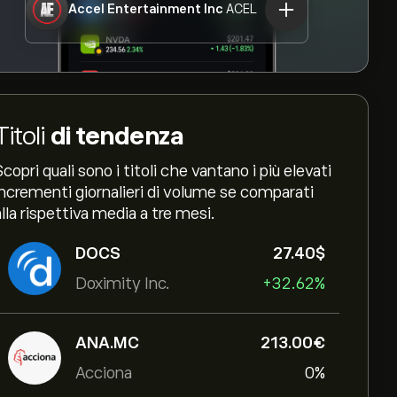
Accel Entertainment Inc
ACEL
Titoli
di tendenza
Scopri quali sono i titoli che vantano i più elevati
incrementi giornalieri di volume se comparati
alla rispettiva media a tre mesi.
DOCS
27.40‎$‎
Doximity Inc.
+32.62%
ANA.MC
213.00‎€‎
Acciona
0%