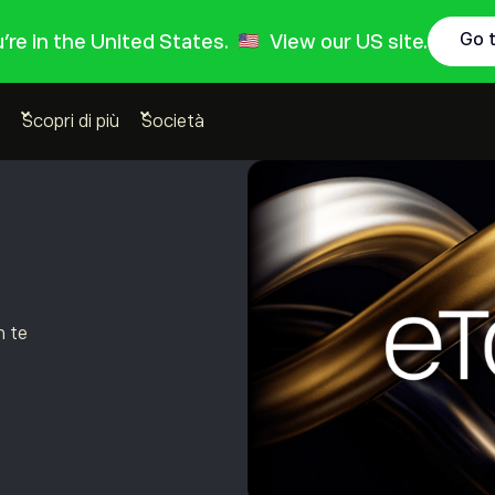
Go 
ou're in the United States.
View our US site.
Scopri di più
Società
n te