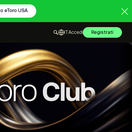
to eToro USA
Accedi
Registrati