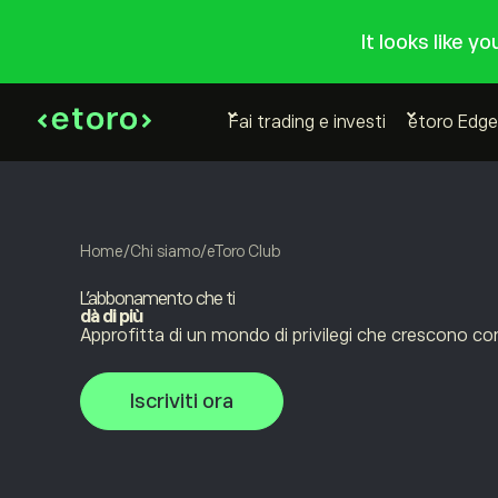
It looks like y
Fai trading e investi
etoro Edge
Home
/
Chi siamo
/
eToro Club
L’abbonamento che ti
dà di più
Approfitta di un mondo di privilegi che crescono co
Iscriviti ora