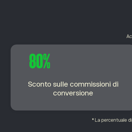
Ac
Sconto sulle commissioni di
conversione
*
La percentuale dip