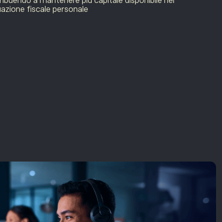
ibuendo a mantenere più capitale disponibile nel
uazione fiscale personale