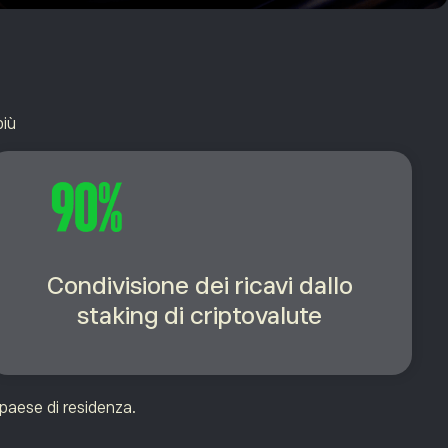
più
Condivisione dei ricavi dallo
staking di criptovalute
 paese di residenza.