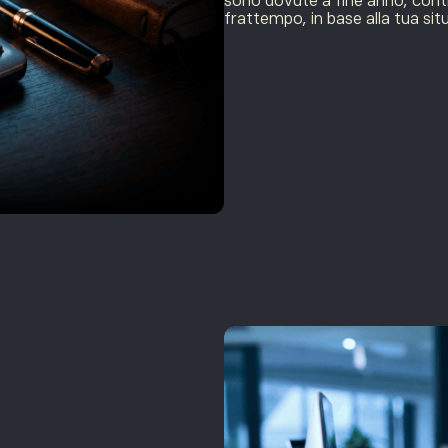
sono dovute a fine anno, contr
frattempo, in base alla tua sit