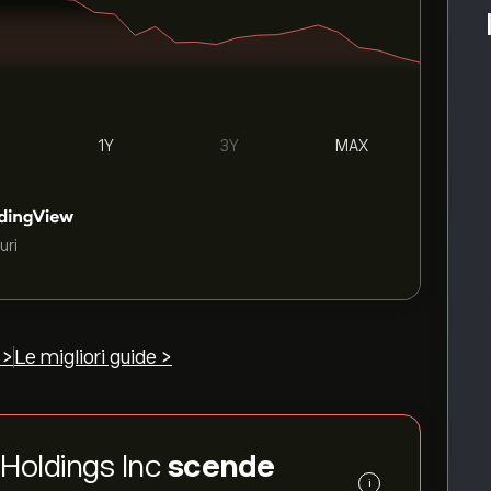
1Y
3Y
MAX
uri
 >
Le migliori guide >
 Holdings Inc
scende
i