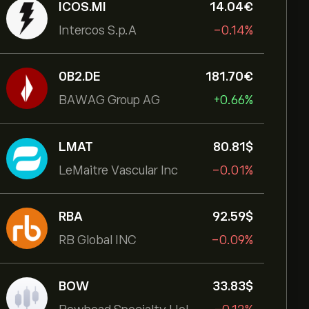
ICOS.MI
14.04‎€‎
Intercos S.p.A
-0.14%
0B2.DE
181.70‎€‎
BAWAG Group AG
+0.66%
LMAT
80.81‎$‎
LeMaitre Vascular Inc
-0.01%
RBA
92.59‎$‎
RB Global INC
-0.09%
BOW
33.83‎$‎