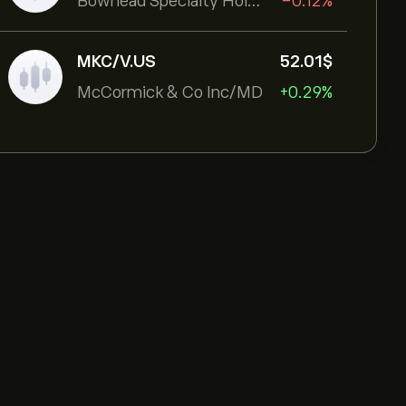
Bowhead Specialty Holdings Inc
-0.12%
MKC/V.US
52.01‎$‎
McCormick & Co Inc/MD
+0.29%