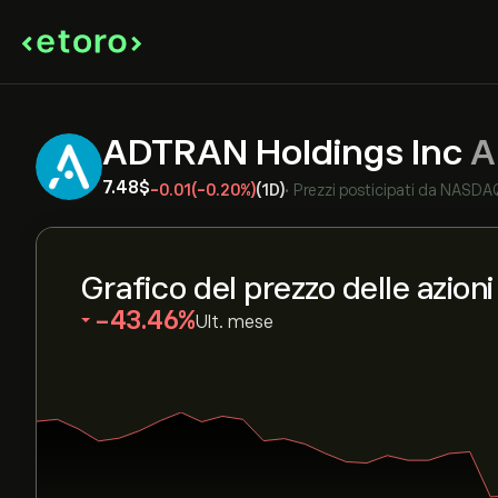
ADTRAN Holdings Inc
A
7.48‎$‎
-0.01
(-0.20%)
(1D)
•
Prezzi posticipati da
NASDA
Grafico del prezzo delle azio
‎-43.46‎
Ult. mese