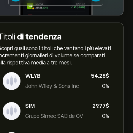
Titoli
di tendenza
Scopri quali sono i titoli che vantano i più elevati
incrementi giornalieri di volume se comparati
alla rispettiva media a tre mesi.
WLYB
54.28‎$‎
John Wiley & Sons Inc
0%
SIM
29.77‎$‎
Grupo Simec SAB de CV
0%