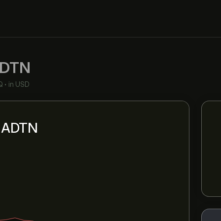
DTN
Q
•
in USD
ni ADTN