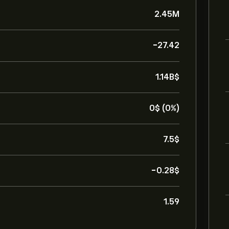
2.45M
-27.42
1.14B‎$‎
0‎$‎ (0%)
7.5‎$‎
-0.28‎$‎
1.59