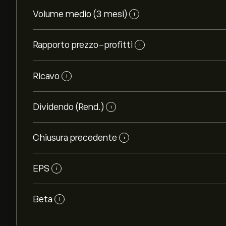
Volume medio (3 mesi)
i
Rapporto prezzo-profitti
i
Ricavo
i
Dividendo (Rend.)
i
Chiusura precedente
i
EPS
i
Beta
i