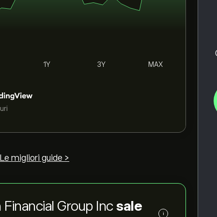
1Y
3Y
MAX
uri
Le migliori guide >
n Financial Group Inc
sale
i