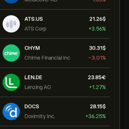
ATS.US
21.26‎$‎
ATS Corp
+3.56%
CHYM
30.31‎$‎
Chime Financial Inc
-3.01%
LEN.DE
23.85‎€‎
Lenzing AG
+1.27%
DOCS
28.15‎$‎
Doximity Inc.
+36.25%