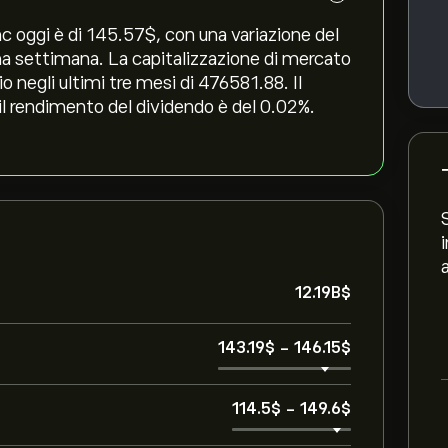
c oggi è di 145.57‎$‎, con una variazione del
tima settimana. La capitalizzazione di mercato
o negli ultimi tre mesi di 476581.88. Il
 il rendimento del dividendo è del 0.02%.
12.19B‎$‎
143.19‎$‎
-
146.15‎$‎
114.5‎$‎
-
149.6‎$‎