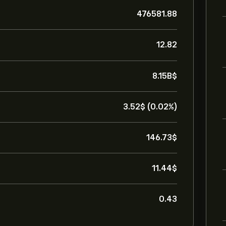
476581.88
12.82
8.15B‎$‎
3.52‎$‎ (0.02%)
146.73‎$‎
11.44‎$‎
0.43