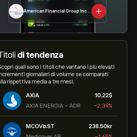
American Financial Group Inc
AFG
Titoli
di tendenza
Scopri quali sono i titoli che vantano i più elevati
incrementi giornalieri di volume se comparati
alla rispettiva media a tre mesi.
AXIA
10.22‎$‎
AXIA ENERGIA - ADR
-2.39%
MCOVb.ST
238.50‎kr‎
Medicover AB
-1.65%