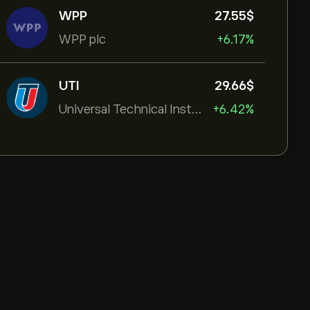
WPP
27.55‎$‎
WPP plc
+6.17%
UTI
29.66‎$‎
Universal Technical Institut
+6.42%