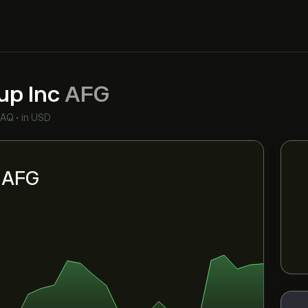
up Inc
AFG
DAQ
•
in USD
i AFG