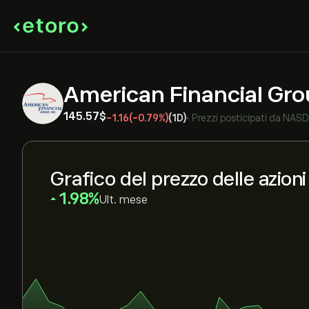
American Financial Gro
145.57‎$‎
-1.16
(-0.79%)
(1D)
•
Prezzi posticipati da
NAS
Grafico del prezzo delle azion
‎1.98‎
Ult. mese