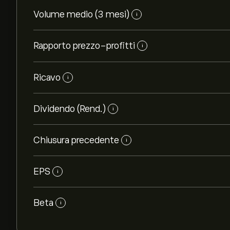
Volume medio (3 mesi)
i
Rapporto prezzo-profitti
i
Ricavo
i
Dividendo (Rend.)
i
Chiusura precedente
i
EPS
i
Beta
i