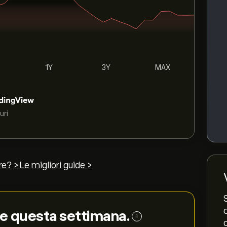
1Y
3Y
MAX
uri
re? >
Le migliori guide >
le questa settimana.
i