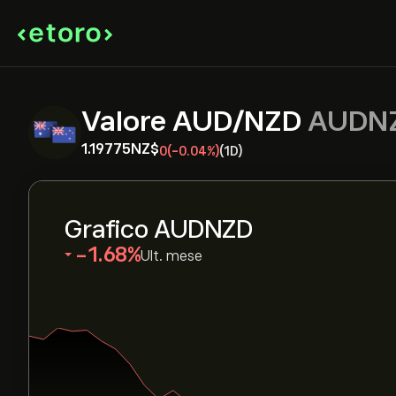
Valore AUD/NZD
AUDN
1.19775‎NZ$‎
0
(-0.04%)
(1D)
Grafico AUDNZD
‎-1.68‎
Ult. mese