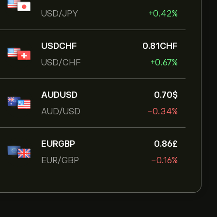
USD/JPY
+0.42%
USDCHF
0.81‎CHF‎
USD/CHF
+0.67%
AUDUSD
0.70‎$‎
AUD/USD
-0.34%
EURGBP
0.86‎£‎
EUR/GBP
-0.16%