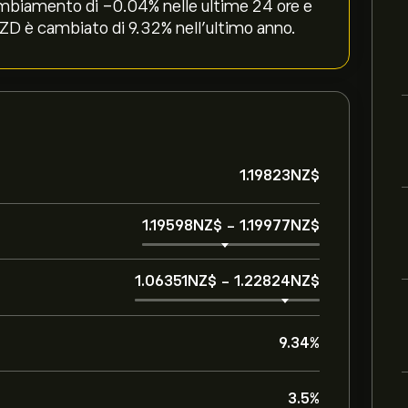
mbiamento di ‎-0.04‎% nelle ultime 24 ore e
ZD è cambiato di ‎9.32‎% nell'ultimo anno.
1.19823‎NZ$‎
1.19598‎NZ$‎
-
1.19977‎NZ$‎
1.06351‎NZ$‎
-
1.22824‎NZ$‎
9.34%
3.5%