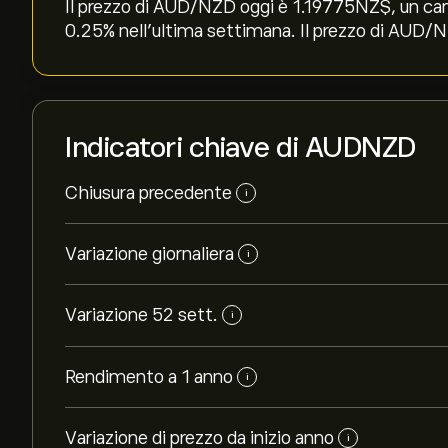
Il prezzo di AUD/NZD oggi è 1.19775‎NZ$‎, un ca
‎0.25‎% nell'ultima settimana. Il prezzo di AUD/N
Indicatori chiave di AUDNZD
Chiusura precedente
i
Variazione giornaliera
i
Variazione 52 sett.
i
Rendimento a 1 anno
i
Variazione di prezzo da inizio anno
i