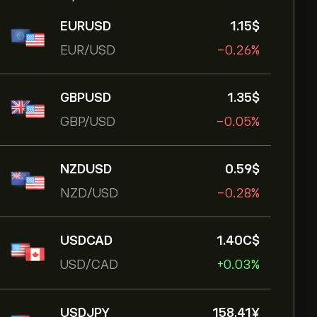
EURUSD
1.15‎$‎
EUR/USD
-0.26%
GBPUSD
1.35‎$‎
GBP/USD
-0.05%
NZDUSD
0.59‎$‎
NZD/USD
-0.28%
USDCAD
1.40‎C$‎
USD/CAD
+0.03%
USDJPY
158.41‎¥‎