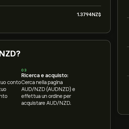
1.3794‎NZ$‎
/NZD?
03
Ricerca e acquisto:
tuo conto
Cerca nella pagina
tuo
AUD/NZD (AUDNZD) e
nto
effettua un ordine per
acquistare AUD/NZD.