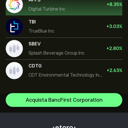
+
8.35
%
Digital Turbine Inc
TBI
+
3.03
%
TrueBlue Inc
SBEV
+
2.80
%
Splash Beverage Group Inc
CDTG
+
2.63
%
CDT Environmental Technology Investment Holdings L
Micron Technology, Inc.
Acquista BancFirst Corporation
Space Exploration Technologies Corp
Centro assistenza
Alphabet Inc Class A
Come depositare
Come funziona il CopyTrading
JPMorgan Chase & Co
Come prelevare