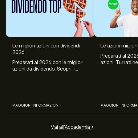
Le migliori azioni con dividendi
Le azioni migliori
2026
Preparati al 2026
Preparati al 2026 con le migliori
azioni. Tuffati ne
azioni da dividendo. Scopri il
Banco BPM, Ama
potenziale di J&J, Chevron,
TSMC, Costco e El
Coca-Cola, Verizon, Eni, A2A
all’analisi espert
con l’analisi esperta di eToro.
MAGGIORI INFORMAZIONI
MAGGIORI INFORMA
Vai all'Accademia >