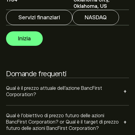
1984
Oklahoma City,
Corporation è di 113.33‎$‎.
Iscriviti
su eToro per previsioni
Oklahoma, US
dettagliate degli analisti e obiettivi di prezzo.
Servizi finanziari
NASDAQ
Gli analisti offrono previsioni per le azioni BancFirst
Corporation basate su tendenze di mercato, rapporti
Inizia
finanziari e crescita prevista. Consulta le previsioni
recenti per i futuri movimenti dei prezzi.
La capitalizzazione di mercato di BancFirst Corporation
è 3.81B‎$‎
Domande frequenti
Sulla base delle raccomandazioni di 2 analisti per BANF
negli ultimi 3 mesi, il consenso generale è Attendi.
Qual è il prezzo attuale dell'azione BancFirst
+
Corporation?
Qual è l'obiettivo di prezzo futuro delle azioni
+
BancFirst Corporation? or Qual è il target di prezzo
futuro delle azioni BancFirst Corporation?