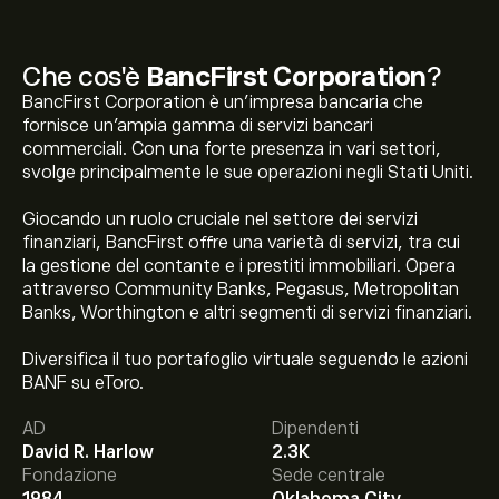
Che cos'è
BancFirst Corporation
?
BancFirst Corporation è un’impresa bancaria che
fornisce un'ampia gamma di servizi bancari
commerciali. Con una forte presenza in vari settori,
svolge principalmente le sue operazioni negli Stati Uniti.
Giocando un ruolo cruciale nel settore dei servizi
finanziari, BancFirst offre una varietà di servizi, tra cui
la gestione del contante e i prestiti immobiliari. Opera
attraverso Community Banks, Pegasus, Metropolitan
Banks, Worthington e altri segmenti di servizi finanziari.
Diversifica il tuo portafoglio virtuale seguendo le azioni
Il prezzo attuale delle azioni BANF è di 113.33‎$‎.
BANF su eToro.
AD
Dipendenti
David R. Harlow
2.3K
Fondazione
Sede centrale
Il target di prezzo medio per le azioni BancFirst