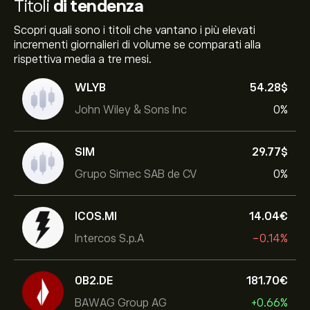
Titoli
di tendenza
Scopri quali sono i titoli che vantano i più elevati
incrementi giornalieri di volume se comparati alla
rispettiva media a tre mesi.
WLYB
54.28‎$‎
John Wiley & Sons Inc
0%
SIM
29.77‎$‎
Grupo Simec SAB de CV
0%
ICOS.MI
14.04‎€‎
Intercos S.p.A
-0.14%
0B2.DE
181.70‎€‎
BAWAG Group AG
+0.66%