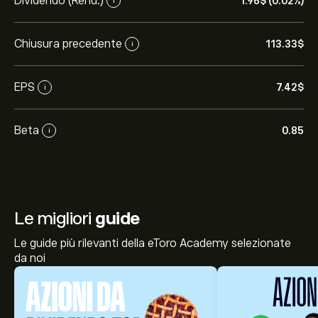
Dividendo (Rend.)
1.96‎$‎ (0.02%)
i
Chiusura precedente
113.33‎$‎
i
EPS
7.42‎$‎
i
Beta
0.85
i
Le migliori
guide
Le guide più rilevanti della eToro Academy selezionate
da noi