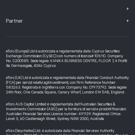
+
+
Partner
eToro (Europe) Ltd è autorizzata e regolamentata dalla Cyprus Securities
Exchange Commission (CySEC) con numero di licenza# 109/10. Company
No. C200585. Sede legale: KANIKA BUSINESS CENTRE, FLOOR 7, 4 Profiti
Ilia Germasogeia, 4046 Cyprus
eToro (UK) Ltd è autorizzata e regolamentata dalla Financial Conduct Authority
(FCA) per servizi relativi agli investimenti, con Firm Reference Number:
583263. Registrata in Inghilterra con Company No. 07973792. Sede legale:
24th floor, One Canada Square, Canary Wharf, London E14 5AB, England.
eToro AUS Capital Limited è regolamentata dall’Australian Securities &
Investments Commission (ASIC) per la fornitura di servizi e prodotti finanziari.
Australian Financial Services Licence number: 491139. Registered Office:
Level 3, 60 Castlereagh Street, Sydney NSW 2000, Australia
eToro (Seychelles) Ltd. è autorizzata dalla Financial Services Authority