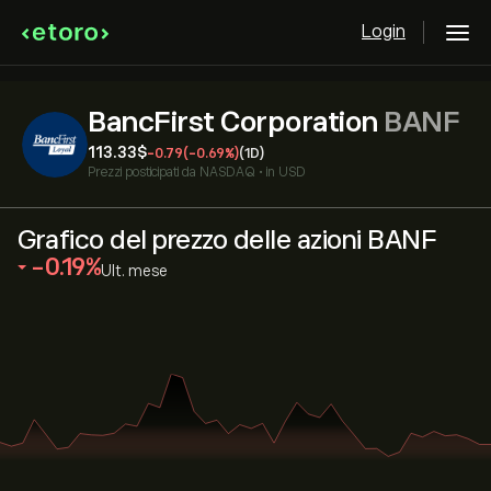
Login
BancFirst Corporation
BANF
113.33‎$‎
-0.79
(-0.69%)
(1D)
Prezzi posticipati da
NASDAQ
•
in USD
Grafico del prezzo delle azioni BANF
‎-0.19‎
Ult. mese