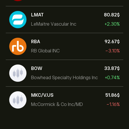
LMAT
80.82‎$‎
LeMaitre Vascular Inc
+2.30%
RBA
92.67‎$‎
RB Global INC
-3.10%
BOW
33.87‎$‎
Bowhead Specialty Holdings Inc
+0.74%
MKC/V.US
51.86‎$‎
McCormick & Co Inc/MD
-1.16%