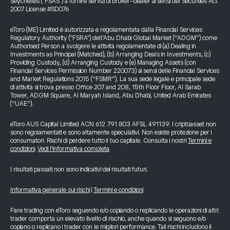
Seychelles ("FSAS") a fornire servizi di broker-dealer ai sensi del Securities Act
2007 License #SD076
eToro (ME) Limited è autorizzata e regolamentata dalla Financial Services
Regulatory Authority ("FSRA") dell’Abu Dhabi Global Market (“ADGM”) come
Authorised Person a svolgere le attività regolamentate di (a) Dealing in
Investments as Principal (Matched), (b) Arranging Deals in Investments, (c)
Providing Custody, (d) Arranging Custody e (e) Managing Assets (con
Financial Services Permission Number 220073) ai sensi delle Financial Services
and Market Regulations 2015 (“FSMR”). La sua sede legale e principale sede
di attività si trova presso Office 207 and 208, 15th Floor Floor, Al Sarab
Tower, ADGM Square, Al Maryah Island, Abu Dhabi, United Arab Emirates
(“UAE”).
eToro AUS Capital Limited ACN 612 791 803 AFSL 491139. I criptoasset non
sono regolamentati e sono altamente speculativi. Non esiste protezione per i
consumatori. Rischi di perdere tutto il tuo capitale. Consulta i nostri
Termini e
condizioni
.
Vedi l’informativa completa
I risultati passati non sono indicativi dei risultati futuri.
Informativa generale sui rischi
|
Termini e condizioni
Fare trading con eToro seguendo e/o copiando o replicando le operazioni di altri
trader comporta un elevato livello di rischio, anche quando si seguono e/o
copiano o replicano i trader con le migliori performance. Tali rischi includono il