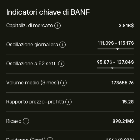
Indicatori chiave di BANF
Capitaliz. di mercato
3.81B‎$‎
i
111.09‎$‎
-
115.17‎$‎
Oscillazione giornaliera
i
95.87‎$‎
-
137.84‎$‎
Oscillazione a 52 sett.
i
Volume medio (3 mesi)
173655.76
i
Rapporto prezzo-profitti
15.28
i
Ricavo
898.21M‎$‎
i