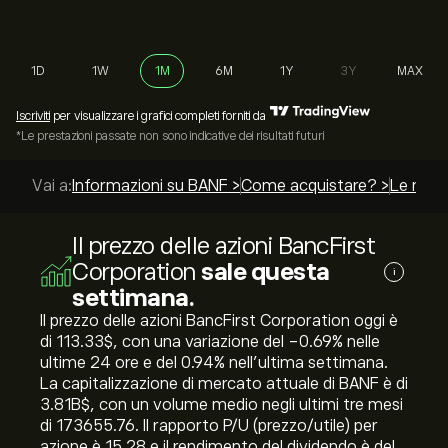
1D
1W
1M
6M
1Y
3Y
MAX
Iscriviti
per visualizzare i grafici completi forniti da
*Le prestazioni passate non sono indicative dei risultati futuri
Vai a:
Informazioni su BANF >
Come acquistare? >
Le migli
Il prezzo delle azioni BancFirst
Corporation
sale questa
i
settimana.
Il prezzo delle azioni BancFirst Corporation oggi è
di 113.33‎$‎, con una variazione del ‎-0.69‎% nelle
ultime 24 ore e del ‎0.94‎% nell'ultima settimana.
La capitalizzazione di mercato attuale di BANF è di
3.81B‎$‎, con un volume medio negli ultimi tre mesi
di 173655.76. Il rapporto P/U (prezzo/utile) per
azione è 15.28 e il rendimento del dividendo è del