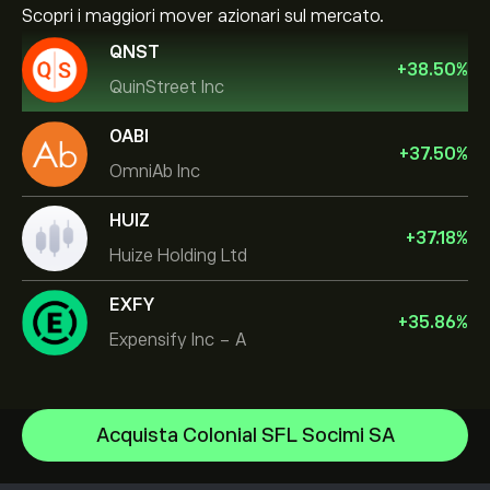
Scopri i maggiori mover azionari sul mercato.
QNST
+
38.50
%
QuinStreet Inc
OABI
+
37.50
%
OmniAb Inc
HUIZ
+
37.18
%
Huize Holding Ltd
EXFY
+
35.86
%
Expensify Inc - A
NVIDIA Corporation
Acquista Colonial SFL Socimi SA
Amazon.com Inc
Centro assistenza