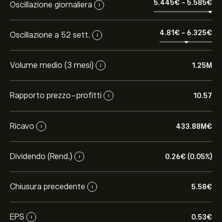
5.445‎€‎
-
5.585‎€‎
Oscillazione giornaliera
i
4.81‎€‎
-
6.325‎€‎
Oscillazione a 52 sett.
i
Volume medio (3 mesi)
1.25M
i
Rapporto prezzo-profitti
10.57
i
Ricavo
433.88M‎€‎
i
Dividendo (Rend.)
0.26‎€‎ (0.05%)
i
Chiusura precedente
5.58‎€‎
i
EPS
0.53‎€‎
i