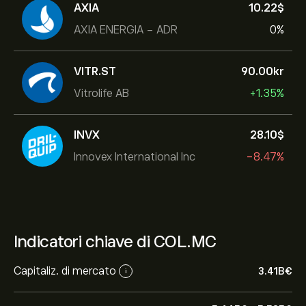
AXIA
10.22‎$‎
AXIA ENERGIA - ADR
0%
VITR.ST
90.00‎kr‎
Vitrolife AB
+1.35%
INVX
28.10‎$‎
Innovex International Inc
-8.47%
Indicatori chiave di COL.MC
Capitaliz. di mercato
3.41B‎€‎
i