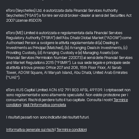
eToro (Seychelles) Ltd. è autorizzata dalla Financial Services Authority
Seychelles ("FSAS") a fornire servizi di broker-dealer ai sensi del Securities Act
2007 License #SD076
eToro (ME) Limited è autorizzata e regolamentata dalla Financial Services
Regulatory Authority ("FSRA") dell’Abu Dhabi Global Market (“ADGM”) come
Authorised Person a svolgere le attività regolamentate di (a) Dealing in
Investments as Principal (Matched), (b) Arranging Deals in Investments, (c)
Providing Custody, (d) Arranging Custody e (e) Managing Assets (con
Financial Services Permission Number 220073) ai sensi delle Financial Services
and Market Regulations 2015 (“FSMR”). La sua sede legale e principale sede
di attività si trova presso Office 207 and 208, 15th Floor Floor, Al Sarab
Tower, ADGM Square, Al Maryah Island, Abu Dhabi, United Arab Emirates
(“UAE”).
eToro AUS Capital Limited ACN 612 791 803 AFSL 491139. I criptoasset non
sono regolamentati e sono altamente speculativi. Non esiste protezione per i
consumatori. Rischi di perdere tutto il tuo capitale. Consulta i nostri
Termini e
condizioni
.
Vedi l’informativa completa
I risultati passati non sono indicativi dei risultati futuri.
Informativa generale sui rischi
|
Termini e condizioni