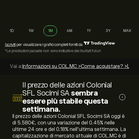
1D
1W
1M
6M
1Y
3Y
MAX
Iscriviti
per visualizzare i grafici completi forniti da
*Le prestazioni passate non sono indicative dei risultati futuri
Vai a:
Informazioni su COL.MC >
Come acquistare? >
Le mi
Il prezzo delle azioni Colonial
SFL Socimi SA
sembra
i
essere più stabile questa
settimana.
Il prezzo delle azioni Colonial SFL Socimi SA oggi è
di 5.580‎€‎, con una variazione del ‎0.45‎% nelle
ultime 24 ore e del ‎0.18‎% nell'ultima settimana. La
capitalizzazione di mercato attuale di COL.MC è di