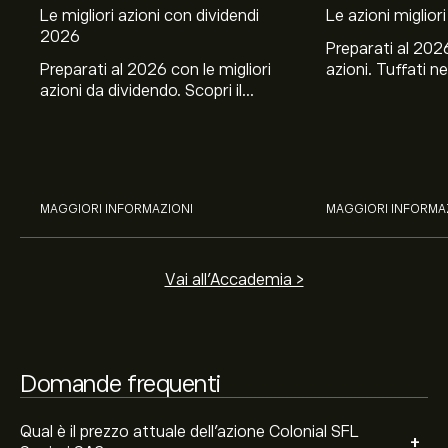
Le migliori azioni con dividendi
Le azioni migliori
Il prezzo attuale delle azioni COL.MC è di 5.580‎€‎.
2026
Preparati al 2026
Preparati al 2026 con le migliori
azioni. Tuffati ne
azioni da dividendo. Scopri il
Banco BPM, Ama
potenziale di J&J, Chevron,
TSMC, Costco e El
Coca-Cola, Verizon, Eni, A2A
all’analisi espert
Il target di prezzo medio per le azioni Colonial SFL
con l’analisi esperta di eToro.
Socimi SA è di 5.580‎€‎.
Iscriviti
su eToro per previsioni
dettagliate degli analisti e obiettivi di prezzo.
MAGGIORI INFORMAZIONI
MAGGIORI INFORMA
Gli analisti offrono previsioni per le azioni Colonial SFL
Socimi SA basate su tendenze di mercato, rapporti
finanziari e crescita prevista. Consulta le previsioni
Vai all'Accademia >
recenti per i futuri movimenti dei prezzi.
La capitalizzazione di mercato di Colonial SFL Socimi
SA è 3.41B‎€‎
Domande frequenti
Qual è il prezzo attuale dell'azione Colonial SFL
+