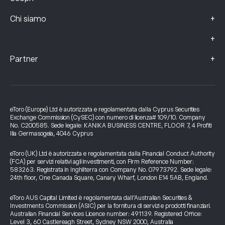
+
Chi siamo
+
+
Partner
eToro (Europe) Ltd è autorizzata e regolamentata dalla Cyprus Securities
Exchange Commission (CySEC) con numero di licenza# 109/10. Company
No. C200585. Sede legale: KANIKA BUSINESS CENTRE, FLOOR 7, 4 Profiti
Ilia Germasogeia, 4046 Cyprus
eToro (UK) Ltd è autorizzata e regolamentata dalla Financial Conduct Authority
(FCA) per servizi relativi agli investimenti, con Firm Reference Number:
583263. Registrata in Inghilterra con Company No. 07973792. Sede legale:
24th floor, One Canada Square, Canary Wharf, London E14 5AB, England.
eToro AUS Capital Limited è regolamentata dall’Australian Securities &
Investments Commission (ASIC) per la fornitura di servizi e prodotti finanziari.
Australian Financial Services Licence number: 491139. Registered Office:
Level 3, 60 Castlereagh Street, Sydney NSW 2000, Australia