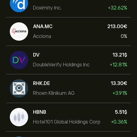
Doximity Inc.
+32.62%
ANA.MC
213.00‎€‎
Acciona
0%
DV
13.21‎$‎
DoubleVerify Holdings Inc
+12.81%
RHK.DE
13.30‎€‎
Rhoen Klinikum AG
+3.91%
HBNB
5.51‎$‎
Hotel101 Global Holdings Corp
+0.36%