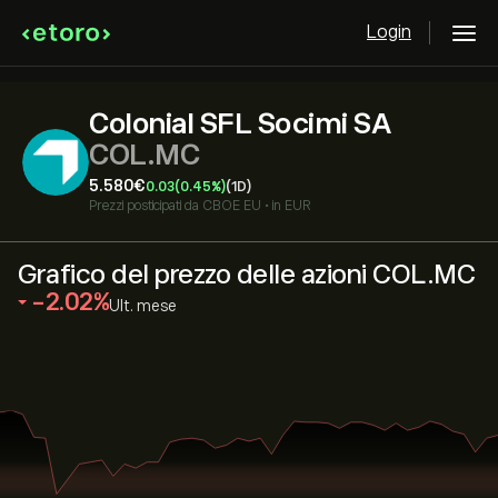
Login
Colonial SFL Socimi SA
COL.MC
5.580‎€‎
0.03
(0.45%)
(1D)
Prezzi posticipati da
CBOE EU
•
in EUR
Grafico del prezzo delle azioni COL.MC
‎-2.02‎
Ult. mese