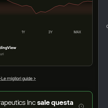
1Y
3Y
MAX
uri
>
Le migliori guide >
erapeutics Inc
sale questa
i