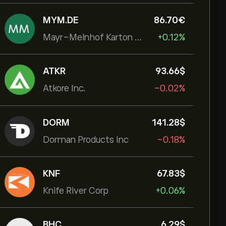
MYM.DE
86.70‎€‎
Mayr-Melnhof Karton AG
+0.12%
ATKR
93.66‎$‎
Atkore Inc.
-0.02%
DORM
141.28‎$‎
Dorman Products Inc
-0.18%
KNF
67.83‎$‎
Knife River Corp
+0.06%
BHC
6.29‎$‎