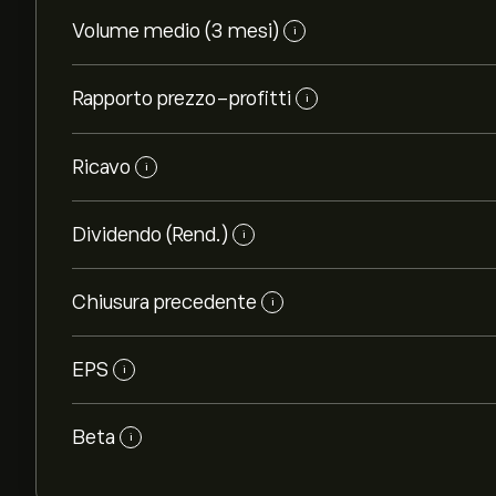
Volume medio (3 mesi)
i
Rapporto prezzo-profitti
i
Ricavo
i
Dividendo (Rend.)
i
Chiusura precedente
i
EPS
i
Beta
i