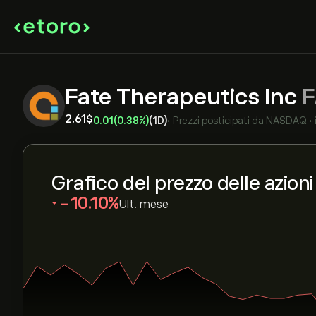
Fate Therapeutics Inc
F
2.61‎$‎
0.01
(0.38%)
(1D)
•
Prezzi posticipati da
NASDAQ
•
Grafico del prezzo delle azion
‎-10.10‎
Ult. mese