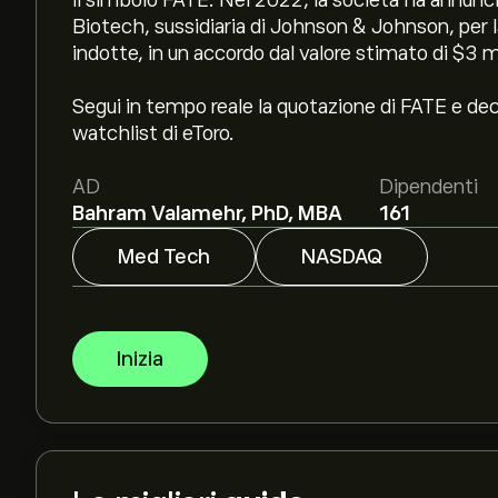
il simbolo FATE. Nel 2022, la società ha annunc
Biotech, sussidiaria di Johnson & Johnson, per la
indotte, in un accordo dal valore stimato di $3 mi
Segui in tempo reale la quotazione di FATE e deci
watchlist di eToro.
AD
Dipendenti
Bahram Valamehr, PhD, MBA
161
Med Tech
NASDAQ
Inizia