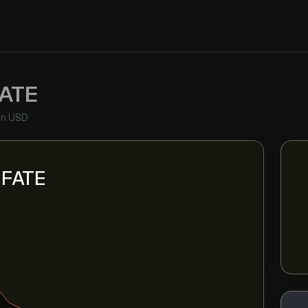
ATE
in USD
i FATE