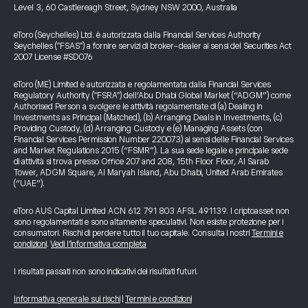
Level 3, 60 Castlereagh Street, Sydney NSW 2000, Australia
eToro (Seychelles) Ltd. è autorizzata dalla Financial Services Authority
Seychelles ("FSAS") a fornire servizi di broker-dealer ai sensi del Securities Act
2007 License #SD076
eToro (ME) Limited è autorizzata e regolamentata dalla Financial Services
Regulatory Authority ("FSRA") dell’Abu Dhabi Global Market (“ADGM”) come
Authorised Person a svolgere le attività regolamentate di (a) Dealing in
Investments as Principal (Matched), (b) Arranging Deals in Investments, (c)
Providing Custody, (d) Arranging Custody e (e) Managing Assets (con
Financial Services Permission Number 220073) ai sensi delle Financial Services
and Market Regulations 2015 (“FSMR”). La sua sede legale e principale sede
di attività si trova presso Office 207 and 208, 15th Floor Floor, Al Sarab
Tower, ADGM Square, Al Maryah Island, Abu Dhabi, United Arab Emirates
(“UAE”).
eToro AUS Capital Limited ACN 612 791 803 AFSL 491139. I criptoasset non
sono regolamentati e sono altamente speculativi. Non esiste protezione per i
consumatori. Rischi di perdere tutto il tuo capitale. Consulta i nostri
Termini e
condizioni
.
Vedi l’informativa completa
I risultati passati non sono indicativi dei risultati futuri.
Informativa generale sui rischi
|
Termini e condizioni