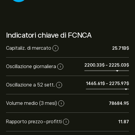
Indicatori chiave di FCNCA
Capitaliz. di mercato
25.71B‎$‎
i
2200.33‎$‎
-
2225.03‎$‎
Oscillazione giornaliera
i
1465.61‎$‎
-
2275.97‎$‎
Oscillazione a 52 sett.
i
Volume medio (3 mesi)
78684.95
i
Rapporto prezzo-profitti
11.87
i