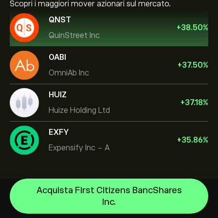
Scopri i maggiori mover azionari sul mercato.
QNST
+
38.50
%
QuinStreet Inc
OABI
+
37.50
%
OmniAb Inc
HUIZ
+
37.18
%
Huize Holding Ltd
EXFY
+
35.86
%
Expensify Inc - A
Acquista First Citizens BancShares
NVIDIA Corporation
Inc.
Amazon.com Inc