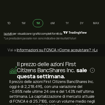
1D
1W
1M
6M
1Y
3Y
MAX
Iscriviti
per visualizzare i grafici completi forniti da
*Le prestazioni passate non sono indicative dei risultati futuri
Vai a:
Informazioni su FCNCA >
Come acquistare? >
Le mig
Il prezzo delle azioni First
Citizens BancShares Inc.
sale
i
questa settimana.
Il prezzo delle azioni First Citizens BancShares Inc.
oggi è di 2,218.49‎$‎, con una variazione del
‎-0.85‎% nelle ultime 24 ore e del ‎1.43‎% nell'ultima
settimana. La capitalizzazione di mercato attuale
di FCNCA è di 25.71B‎$‎, con un volume medio negli