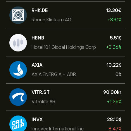
RHK.DE
13.30‎€‎
Rhoen Klinikum AG
+3.91%
HBNB
5.51‎$‎
Hotel101 Global Holdings Corp
+0.36%
AXIA
10.22‎$‎
AXIA ENERGIA - ADR
0%
VITR.ST
90.00‎kr‎
Vitrolife AB
+1.35%
INVX
28.10‎$‎
Innovex International Inc
-8.47%