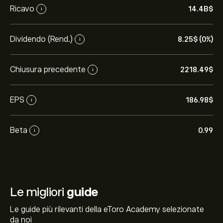
Ricavo
14.4B‎$‎
i
Dividendo (Rend.)
8.25‎$‎ (0%)
i
Chiusura precedente
2218.49‎$‎
i
EPS
186.98‎$‎
i
Beta
0.99
i
Le migliori
guide
Le guide più rilevanti della eToro Academy selezionate
da noi