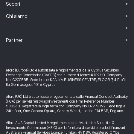
+
Scopri
+
Chi siamo
+
+
Partner
eToro (Europe) Ltd è autorizzata e regolamentata dalla Cyprus Securities
Exchange Commission (CySEC) con numero di licenza# 109/10. Company
No. C200585. Sede legale: KANIKA BUSINESS CENTRE, FLOOR 7, 4 Profiti
Ilia Germasogeia, 4046 Cyprus
eToro (UK) Ltd è autorizzata e regolamentata dalla Financial Conduct Authority
(FCA) per servizi relativi agli investimenti, con Firm Reference Number:
583263. Registrata in Inghilterra con Company No. 07973792. Sede legale:
24th floor, One Canada Square, Canary Wharf, London E14 5AB, England.
eToro AUS Capital Limited è regolamentata dall’Australian Securities &
Investments Commission (ASIC) per la fornitura di servizi e prodotti finanziari.
Australian Financial Services Licence number: 491139. Registered Office: