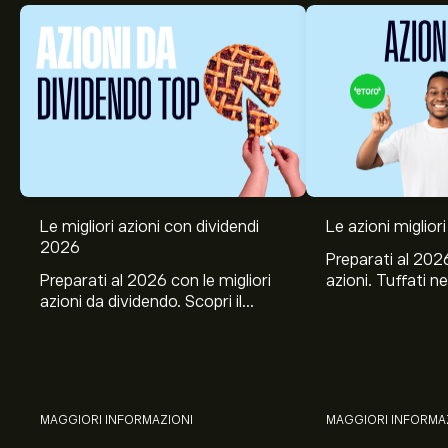
Le migliori azioni con dividendi
Le azioni migliori
2026
Preparati al 2026
Preparati al 2026 con le migliori
azioni. Tuffati ne
azioni da dividendo. Scopri il
Banco BPM, Ama
potenziale di J&J, Chevron,
TSMC, Costco e El
Coca-Cola, Verizon, Eni, A2A
all’analisi espert
con l’analisi esperta di eToro.
MAGGIORI INFORMAZIONI
MAGGIORI INFORMA