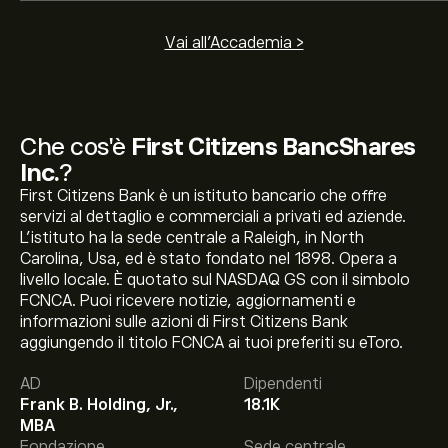
Vai all'Accademia >
Che cos'è
First Citizens BancShares
Inc.
?
First Citizens Bank è un istituto bancario che offre
servizi al dettaglio e commerciali a privati ed aziende.
L’istituto ha la sede centrale a Raleigh, in North
Carolina, Usa, ed è stato fondato nel 1898. Opera a
livello locale. È quotato sul NASDAQ GS con il simbolo
FCNCA. Puoi ricevere notizie, aggiornamenti e
informazioni sulle azioni di First Citizens Bank
aggiungendo il titolo FCNCA ai tuoi preferiti su eToro.
Il prezzo attuale delle azioni FCNCA è di 2,218.49‎$‎.
AD
Dipendenti
Frank B. Holding, Jr.,
18.1K
MBA
Fondazione
Sede centrale