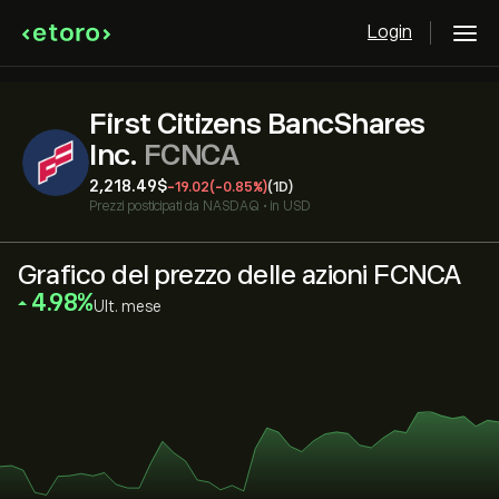
Login
First Citizens BancShares
Inc.
FCNCA
2,218.49‎$‎
-19.02
(-0.85%)
(1D)
Prezzi posticipati da
NASDAQ
•
in USD
Grafico del prezzo delle azioni FCNCA
‎4.98‎
Ult. mese