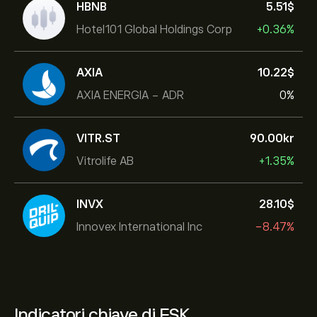
HBNB
5.51‎$‎
Hotel101 Global Holdings Corp
+0.36%
AXIA
10.22‎$‎
AXIA ENERGIA - ADR
0%
VITR.ST
90.00‎kr‎
Vitrolife AB
+1.35%
INVX
28.10‎$‎
Innovex International Inc
-8.47%
Indicatori chiave di FSK