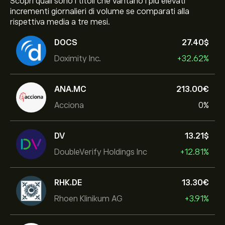
Scopri quali sono i titoli che vantano i più elevati
incrementi giornalieri di volume se comparati alla
rispettiva media a tre mesi.
DOCS
27.40‎$‎
Doximity Inc.
+32.62%
ANA.MC
213.00‎€‎
Acciona
0%
DV
13.21‎$‎
DoubleVerify Holdings Inc
+12.81%
RHK.DE
13.30‎€‎
Rhoen Klinikum AG
+3.91%