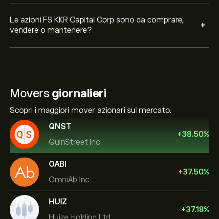
Le azioni FS KKR Capital Corp sono da comprare,
+
vendere o mantenere?
Movers
giornalieri
Scopri i maggiori mover azionari sul mercato.
QNST
+
38.50
%
QuinStreet Inc
OABI
+
37.50
%
OmniAb Inc
HUIZ
+
37.18
%
Huize Holding Ltd