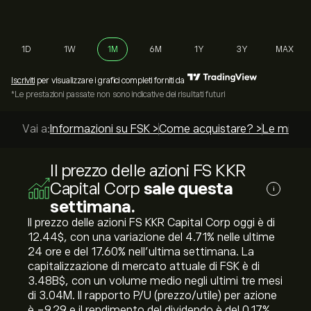
1D
1W
1M
6M
1Y
3Y
MAX
Iscriviti
per visualizzare i grafici completi forniti da
*Le prestazioni passate non sono indicative dei risultati futuri
Vai a:
Informazioni su FSK >
Come acquistare? >
Le miglior
Il prezzo delle azioni FS KKR
Capital Corp
sale questa
i
settimana.
Il prezzo delle azioni FS KKR Capital Corp oggi è di
12.44‎$‎, con una variazione del ‎4.71‎% nelle ultime
24 ore e del ‎17.60‎% nell'ultima settimana. La
capitalizzazione di mercato attuale di FSK è di
3.48B‎$‎, con un volume medio negli ultimi tre mesi
di 3.04M. Il rapporto P/U (prezzo/utile) per azione
è -9.29 e il rendimento del dividendo è del 0.17%.