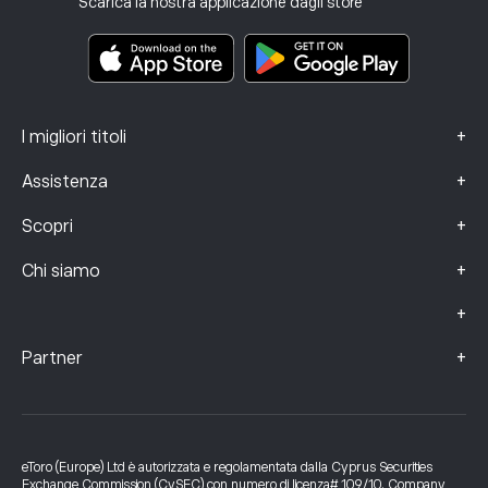
Scarica la nostra applicazione dagli store
Documenti informativi chiave
Smart Portfolios
Dati sui reclami (clienti FCA)
+
I migliori titoli
+
Assistenza
+
Scopri
+
Chi siamo
+
+
Partner
eToro (Europe) Ltd è autorizzata e regolamentata dalla Cyprus Securities
Exchange Commission (CySEC) con numero di licenza# 109/10. Company