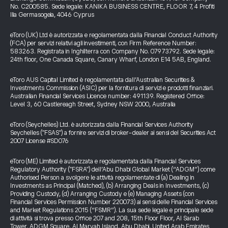
No. C200585. Sede legale: KANIKA BUSINESS CENTRE, FLOOR 7, 4 Profiti
Ilia Germasogeia, 4046 Cyprus
eToro (UK) Ltd è autorizzata e regolamentata dalla Financial Conduct Authority
(FCA) per servizi relativi agli investimenti, con Firm Reference Number:
583263. Registrata in Inghilterra con Company No. 07973792. Sede legale:
24th floor, One Canada Square, Canary Wharf, London E14 5AB, England.
eToro AUS Capital Limited è regolamentata dall’Australian Securities &
Investments Commission (ASIC) per la fornitura di servizi e prodotti finanziari.
Australian Financial Services Licence number: 491139. Registered Office:
Level 3, 60 Castlereagh Street, Sydney NSW 2000, Australia
eToro (Seychelles) Ltd. è autorizzata dalla Financial Services Authority
Seychelles ("FSAS") a fornire servizi di broker-dealer ai sensi del Securities Act
2007 License #SD076
eToro (ME) Limited è autorizzata e regolamentata dalla Financial Services
Regulatory Authority ("FSRA") dell’Abu Dhabi Global Market (“ADGM”) come
Authorised Person a svolgere le attività regolamentate di (a) Dealing in
Investments as Principal (Matched), (b) Arranging Deals in Investments, (c)
Providing Custody, (d) Arranging Custody e (e) Managing Assets (con
Financial Services Permission Number 220073) ai sensi delle Financial Services
and Market Regulations 2015 (“FSMR”). La sua sede legale e principale sede
di attività si trova presso Office 207 and 208, 15th Floor Floor, Al Sarab
Tower, ADGM Square, Al Maryah Island, Abu Dhabi, United Arab Emirates