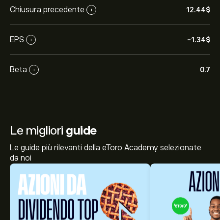
Chiusura precedente
12.44‎$‎
i
EPS
-1.34‎$‎
i
Beta
0.7
i
Le migliori
guide
Le guide più rilevanti della eToro Academy selezionate
da noi