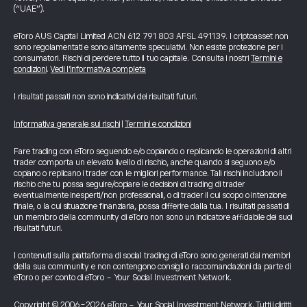
(“UAE”).
eToro AUS Capital Limited ACN 612 791 803 AFSL 491139. I criptoasset non
sono regolamentati e sono altamente speculativi. Non esiste protezione per i
consumatori. Rischi di perdere tutto il tuo capitale. Consulta i nostri
Termini e
condizioni
.
Vedi l’informativa completa
I risultati passati non sono indicativi dei risultati futuri.
Informativa generale sui rischi
|
Termini e condizioni
Fare trading con eToro seguendo e/o copiando o replicando le operazioni di altri
trader comporta un elevato livello di rischio, anche quando si seguono e/o
copiano o replicano i trader con le migliori performance. Tali rischi includono il
rischio che tu possa seguire/copiare le decisioni di trading di trader
eventualmente inesperti/non professionali, o di trader il cui scopo o intenzione
finale, o la cui situazione finanziaria, possa differire dalla tua. I risultati passati di
un membro della community di eToro non sono un indicatore affidabile dei suoi
risultati futuri.
I contenuti sulla piattaforma di social trading di eToro sono generati dai membri
della sua community e non contengono consigli o raccomandazioni da parte di
eToro o per conto di eToro - Your Social Investment Network.
Copyright © 2006-2026 eToro - Your Social Investment Network, Tutti i diritti