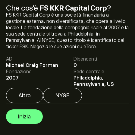
Che cos'è
FS KKR Capital Corp
?
FS KKR Capital Corp è una società finanziaria a
gestione esterna, non diversificata, che opera a livello
locale. La fondazione della compagnia risale al 2007 e la
sua sede centrale si trova a Philadelphia, in
Pennsylvania. Al NYSE, questo titolo è identificato dal
Il prezzo attuale delle azioni FSK è di 12.44‎$‎.
ticker FSK. Negozia le sue azioni su eToro.
AD
Dipendenti
Michael Craig Forman
0
Fondazione
Sede centrale
Il target di prezzo medio per le azioni FS KKR Capital
2007
Philadelphia,
Corp è di 12.44‎$‎.
Iscriviti
su eToro per previsioni
Pennsylvania, US
dettagliate degli analisti e obiettivi di prezzo.
Altro
NYSE
Gli analisti offrono previsioni per le azioni FS KKR Capital
Corp basate su tendenze di mercato, rapporti finanziari
Inizia
e crescita prevista. Consulta le previsioni recenti per i
futuri movimenti dei prezzi.
La capitalizzazione di mercato di FS KKR Capital Corp è