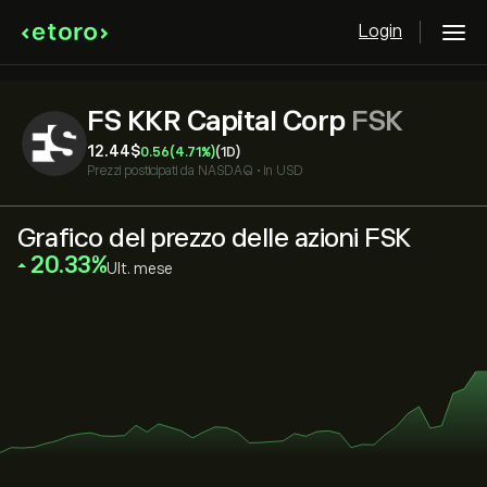
Login
FS KKR Capital Corp
FSK
12.44‎$‎
0.56
(4.71%)
(1D)
Prezzi posticipati da
NASDAQ
•
in USD
Grafico del prezzo delle azioni FSK
‎20.33‎
Ult. mese