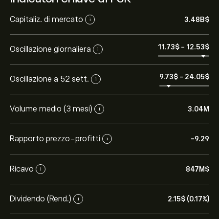
Capitaliz. di mercato
3.48B‎$‎
i
11.73‎$‎
-
12.53‎$‎
Oscillazione giornaliera
i
9.73‎$‎
-
24.05‎$‎
Oscillazione a 52 sett.
i
Volume medio (3 mesi)
3.04M
i
Rapporto prezzo-profitti
-9.29
i
Ricavo
847M‎$‎
i
Dividendo (Rend.)
2.15‎$‎ (0.17%)
i