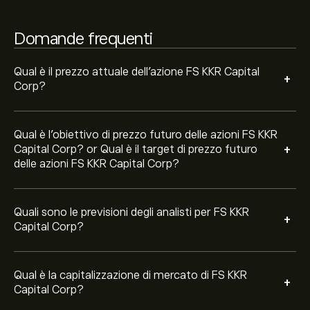
3.48B‎$‎
Domande frequenti
Sulla base delle raccomandazioni di 4 analisti per FSK
negli ultimi 3 mesi, il consenso generale è Attendi.
Qual è il prezzo attuale dell'azione FS KKR Capital
+
Corp?
Qual è l'obiettivo di prezzo futuro delle azioni FS KKR
+
Capital Corp? or Qual è il target di prezzo futuro
delle azioni FS KKR Capital Corp?
Quali sono le previsioni degli analisti per FS KKR
+
Capital Corp?
Qual è la capitalizzazione di mercato di FS KKR
+
Capital Corp?