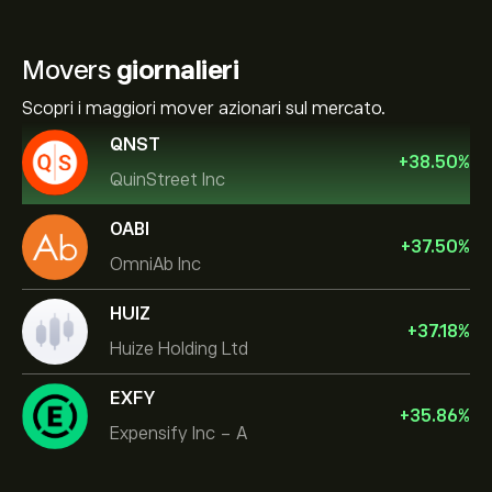
Movers
giornalieri
Scopri i maggiori mover azionari sul mercato.
QNST
+
38.50
%
QuinStreet Inc
OABI
+
37.50
%
OmniAb Inc
HUIZ
+
37.18
%
Huize Holding Ltd
EXFY
+
35.86
%
Expensify Inc - A