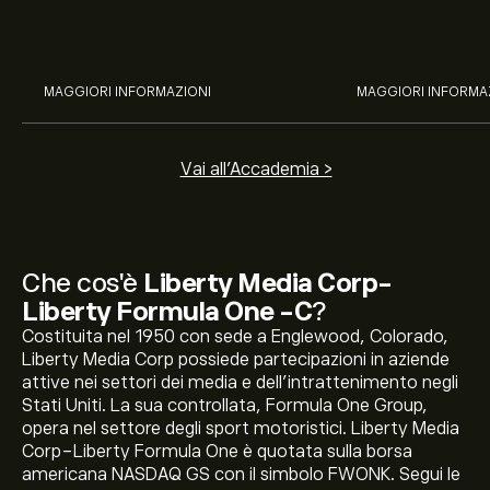
Coca-Cola, Verizon, Eni, A2A
all’analisi espert
con l’analisi esperta di eToro.
MAGGIORI INFORMAZIONI
MAGGIORI INFORMA
Vai all'Accademia >
Che cos'è
Liberty Media Corp-
Liberty Formula One -C
?
Costituita nel 1950 con sede a Englewood, Colorado,
Liberty Media Corp possiede partecipazioni in aziende
attive nei settori dei media e dell'intrattenimento negli
Stati Uniti. La sua controllata, Formula One Group,
opera nel settore degli sport motoristici. Liberty Media
Corp-Liberty Formula One è quotata sulla borsa
americana NASDAQ GS con il simbolo FWONK. Segui le
Il prezzo attuale delle azioni FWONK è di 102.85‎$‎.