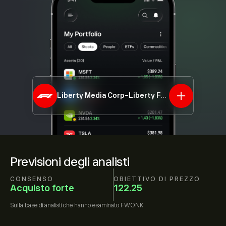
Liberty Media Corp-Liberty Formula One -C
FW
Previsioni degli analisti
CONSENSO
OBIETTIVO DI PREZZO
Acquisto forte
122.25
Sulla base di
analisti che hanno esaminato
FWONK