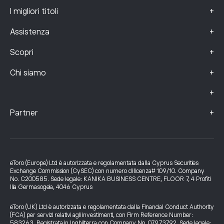
+
I migliori titoli
+
Assistenza
+
Scopri
+
Chi siamo
+
+
Partner
eToro (Europe) Ltd è autorizzata e regolamentata dalla Cyprus Securities
Exchange Commission (CySEC) con numero di licenza# 109/10. Company
No. C200585. Sede legale: KANIKA BUSINESS CENTRE, FLOOR 7, 4 Profiti
Ilia Germasogeia, 4046 Cyprus
eToro (UK) Ltd è autorizzata e regolamentata dalla Financial Conduct Authority
(FCA) per servizi relativi agli investimenti, con Firm Reference Number:
583263. Registrata in Inghilterra con Company No. 07973792. Sede legale: