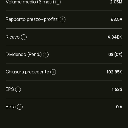
Volume medio (3 mesi)
2.05M
i
Rapporto prezzo-profitti
63.59
i
Ricavo
4.34B‎$‎
i
Dividendo (Rend.)
0‎$‎ (0%)
i
Chiusura precedente
102.85‎$‎
i
EPS
1.62‎$‎
i
Beta
0.6
i