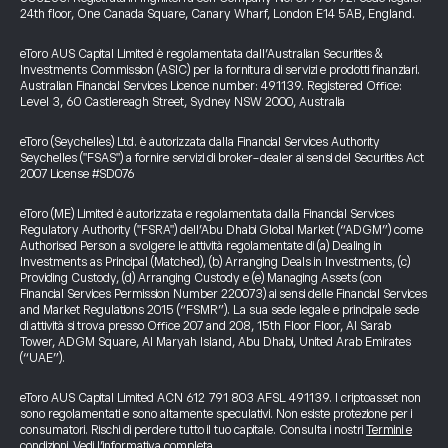
24th floor, One Canada Square, Canary Wharf, London E14 5AB, England.
eToro AUS Capital Limited è regolamentata dall’Australian Securities &
Investments Commission (ASIC) per la fornitura di servizi e prodotti finanziari.
Australian Financial Services Licence number: 491139. Registered Office:
Level 3, 60 Castlereagh Street, Sydney NSW 2000, Australia
eToro (Seychelles) Ltd. è autorizzata dalla Financial Services Authority
Seychelles ("FSAS") a fornire servizi di broker-dealer ai sensi del Securities Act
2007 License #SD076
eToro (ME) Limited è autorizzata e regolamentata dalla Financial Services
Regulatory Authority ("FSRA") dell’Abu Dhabi Global Market (“ADGM”) come
Authorised Person a svolgere le attività regolamentate di (a) Dealing in
Investments as Principal (Matched), (b) Arranging Deals in Investments, (c)
Providing Custody, (d) Arranging Custody e (e) Managing Assets (con
Financial Services Permission Number 220073) ai sensi delle Financial Services
and Market Regulations 2015 (“FSMR”). La sua sede legale e principale sede
di attività si trova presso Office 207 and 208, 15th Floor Floor, Al Sarab
Tower, ADGM Square, Al Maryah Island, Abu Dhabi, United Arab Emirates
(“UAE”).
eToro AUS Capital Limited ACN 612 791 803 AFSL 491139. I criptoasset non
sono regolamentati e sono altamente speculativi. Non esiste protezione per i
consumatori. Rischi di perdere tutto il tuo capitale. Consulta i nostri
Termini e
condizioni
.
Vedi l’informativa completa