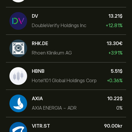
DV
13.21‎$‎
DoubleVerify Holdings Inc
+12.81%
RHK.DE
13.30‎€‎
Rhoen Klinikum AG
+3.91%
HBNB
5.51‎$‎
Hotel101 Global Holdings Corp
+0.36%
AXIA
10.22‎$‎
AXIA ENERGIA - ADR
0%
VITR.ST
90.00‎kr‎