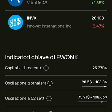
Vitrolife AB
+1.35%
INVX
28.10‎$‎
Innovex International Inc
-8.47%
Indicatori chiave di FWONK
Capitaliz. di mercato
25.77B‎$‎
i
98.5‎$‎
-
103.3‎$‎
Oscillazione giornaliera
i
75.91‎$‎
-
108.66‎$‎
Oscillazione a 52 sett.
i