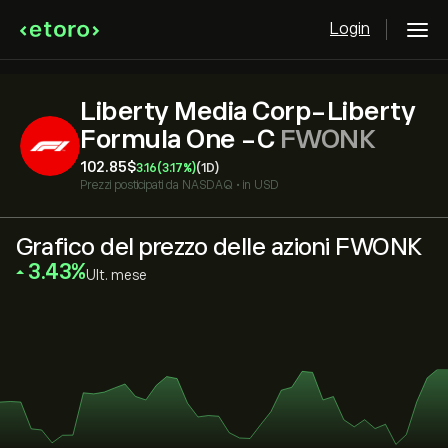
Login
Liberty Media Corp-Liberty
Formula One -C
FWONK
102.85‎$‎
3.16
(3.17%)
(1D)
Prezzi posticipati da
NASDAQ
•
in USD
Grafico del prezzo delle azioni FWONK
‎3.43‎
Ult. mese