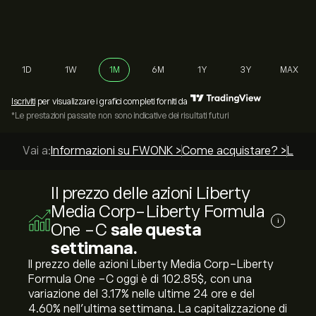
1D
1W
1M
6M
1Y
3Y
MAX
Iscriviti
per visualizzare i grafici completi forniti da
*Le prestazioni passate non sono indicative dei risultati futuri
Vai a:
Informazioni su FWONK >
Come acquistare? >
Le mig
Il prezzo delle azioni Liberty
Media Corp-Liberty Formula
i
One -C
sale questa
settimana.
Il prezzo delle azioni Liberty Media Corp-Liberty
Formula One -C oggi è di 102.85‎$‎, con una
variazione del ‎3.17‎% nelle ultime 24 ore e del
‎4.60‎% nell'ultima settimana. La capitalizzazione di