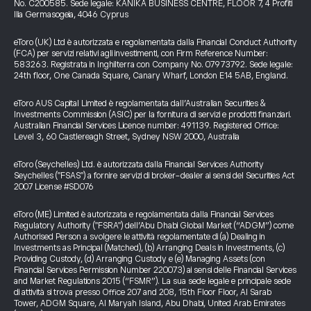
No. C200585. Sede legale: KANIKA BUSINESS CENTRE, FLOOR 7, 4 Profiti
Ilia Germasogeia, 4046 Cyprus
eToro (UK) Ltd è autorizzata e regolamentata dalla Financial Conduct Authority
(FCA) per servizi relativi agli investimenti, con Firm Reference Number:
583263. Registrata in Inghilterra con Company No. 07973792. Sede legale:
24th floor, One Canada Square, Canary Wharf, London E14 5AB, England.
eToro AUS Capital Limited è regolamentata dall’Australian Securities &
Investments Commission (ASIC) per la fornitura di servizi e prodotti finanziari.
Australian Financial Services Licence number: 491139. Registered Office:
Level 3, 60 Castlereagh Street, Sydney NSW 2000, Australia
eToro (Seychelles) Ltd. è autorizzata dalla Financial Services Authority
Seychelles ("FSAS") a fornire servizi di broker-dealer ai sensi del Securities Act
2007 License #SD076
eToro (ME) Limited è autorizzata e regolamentata dalla Financial Services
Regulatory Authority ("FSRA") dell’Abu Dhabi Global Market (“ADGM”) come
Authorised Person a svolgere le attività regolamentate di (a) Dealing in
Investments as Principal (Matched), (b) Arranging Deals in Investments, (c)
Providing Custody, (d) Arranging Custody e (e) Managing Assets (con
Financial Services Permission Number 220073) ai sensi delle Financial Services
and Market Regulations 2015 (“FSMR”). La sua sede legale e principale sede
di attività si trova presso Office 207 and 208, 15th Floor Floor, Al Sarab
Tower, ADGM Square, Al Maryah Island, Abu Dhabi, United Arab Emirates