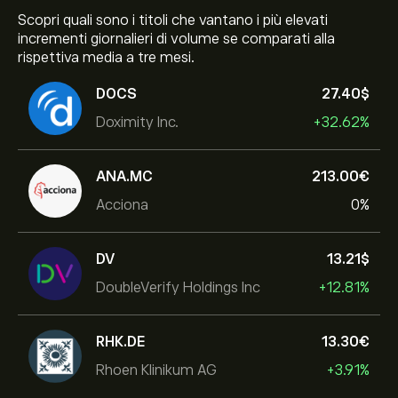
Scopri quali sono i titoli che vantano i più elevati
incrementi giornalieri di volume se comparati alla
rispettiva media a tre mesi.
DOCS
27.40‎$‎
Doximity Inc.
+32.62%
ANA.MC
213.00‎€‎
Acciona
0%
DV
13.21‎$‎
DoubleVerify Holdings Inc
+12.81%
RHK.DE
13.30‎€‎
Rhoen Klinikum AG
+3.91%