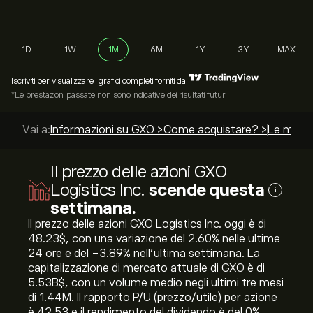
1D
1W
1M
6M
1Y
3Y
MAX
Iscriviti
per visualizzare i grafici completi forniti da
*Le prestazioni passate non sono indicative dei risultati futuri
Vai a:
Informazioni su GXO >
Come acquistare? >
Le miglio
Il prezzo delle azioni GXO
Logistics Inc.
scende questa
i
settimana.
Il prezzo delle azioni GXO Logistics Inc. oggi è di
48.23‎$‎, con una variazione del ‎2.60‎% nelle ultime
24 ore e del ‎-3.89‎% nell'ultima settimana. La
capitalizzazione di mercato attuale di GXO è di
5.53B‎$‎, con un volume medio negli ultimi tre mesi
di 1.44M. Il rapporto P/U (prezzo/utile) per azione
è 42.53 e il rendimento del dividendo è del 0%.