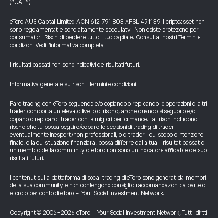
(“UAE”).
eToro AUS Capital Limited ACN 612 791 803 AFSL 491139. I criptoasset non
sono regolamentati e sono altamente speculativi. Non esiste protezione per i
consumatori. Rischi di perdere tutto il tuo capitale. Consulta i nostri
Termini e
condizioni
.
Vedi l’informativa completa
I risultati passati non sono indicativi dei risultati futuri.
Informativa generale sui rischi
|
Termini e condizioni
Fare trading con eToro seguendo e/o copiando o replicando le operazioni di altri
trader comporta un elevato livello di rischio, anche quando si seguono e/o
copiano o replicano i trader con le migliori performance. Tali rischi includono il
rischio che tu possa seguire/copiare le decisioni di trading di trader
eventualmente inesperti/non professionali, o di trader il cui scopo o intenzione
finale, o la cui situazione finanziaria, possa differire dalla tua. I risultati passati di
un membro della community di eToro non sono un indicatore affidabile dei suoi
risultati futuri.
I contenuti sulla piattaforma di social trading di eToro sono generati dai membri
della sua community e non contengono consigli o raccomandazioni da parte di
eToro o per conto di eToro - Your Social Investment Network.
Copyright © 2006-2026 eToro - Your Social Investment Network, Tutti i diritti