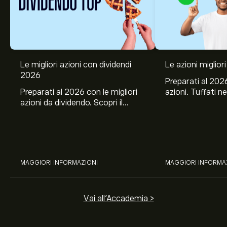
Le migliori azioni con dividendi
Le azioni migliori
Il prezzo attuale delle azioni GXO è di 48.23‎$‎.
2026
Preparati al 2026
Preparati al 2026 con le migliori
azioni. Tuffati ne
azioni da dividendo. Scopri il
Banco BPM, Ama
potenziale di J&J, Chevron,
TSMC, Costco e El
Coca-Cola, Verizon, Eni, A2A
all’analisi espert
Il target di prezzo medio per le azioni GXO Logistics Inc.
con l’analisi esperta di eToro.
è di 48.23‎$‎.
Iscriviti
su eToro per previsioni dettagliate
degli analisti e obiettivi di prezzo.
MAGGIORI INFORMAZIONI
MAGGIORI INFORMA
Gli analisti offrono previsioni per le azioni GXO Logistics
Inc. basate su tendenze di mercato, rapporti finanziari e
crescita prevista. Consulta le previsioni recenti per i
Vai all'Accademia >
futuri movimenti dei prezzi.
La capitalizzazione di mercato di GXO Logistics Inc. è