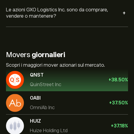
Le azioni GXO Logistics Inc. sono da comprare,
+
vendere o mantenere?
Movers
giornalieri
Scopri i maggiori mover azionari sul mercato.
QNST
+
38.50
%
QuinStreet Inc
OABI
+
37.50
%
OmniAb Inc
HUIZ
+
37.18
%
Huize Holding Ltd