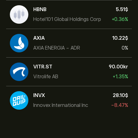
HBNB
5.51‎$‎
Hotel101 Global Holdings Corp
+0.36%
AXIA
10.22‎$‎
AXIA ENERGIA - ADR
0%
VITR.ST
90.00‎kr‎
Vitrolife AB
+1.35%
INVX
28.10‎$‎
Innovex International Inc
-8.47%