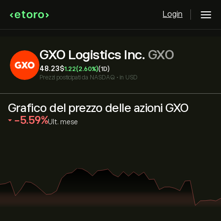
Login
GXO Logistics Inc.
GXO
48.23‎$‎
1.22
(2.60%)
(1D)
Prezzi posticipati da
NASDAQ
•
in USD
Grafico del prezzo delle azioni GXO
‎-5.59‎
Ult. mese