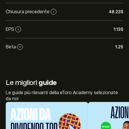
Chiusura precedente
48.23‎$‎
i
EPS
1.13‎$‎
i
Beta
1.25
i
Le migliori
guide
Le guide più rilevanti della eToro Academy selezionate
da noi