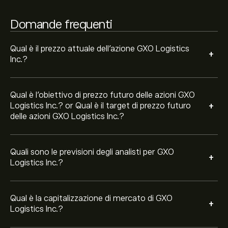
5.53B‎$‎
Domande frequenti
Sulla base delle raccomandazioni di 12 analisti per GXO
negli ultimi 3 mesi, il consenso generale è Acquisto
Qual è il prezzo attuale dell'azione GXO Logistics
+
forte.
Inc.?
Qual è l'obiettivo di prezzo futuro delle azioni GXO
+
Logistics Inc.? or Qual è il target di prezzo futuro
delle azioni GXO Logistics Inc.?
Quali sono le previsioni degli analisti per GXO
+
Logistics Inc.?
Qual è la capitalizzazione di mercato di GXO
+
Logistics Inc.?