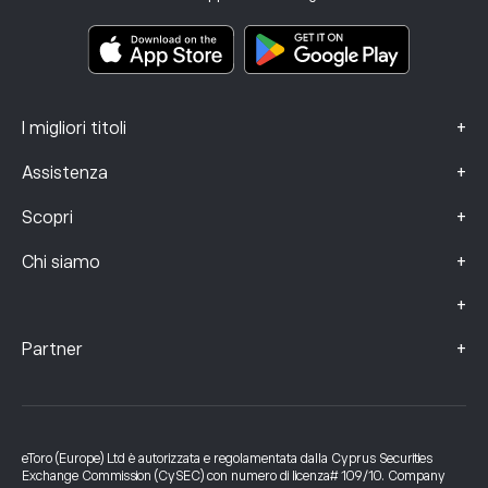
Documenti informativi chiave
Smart Portfolios
Dati sui reclami (clienti FCA)
+
I migliori titoli
+
Assistenza
+
Scopri
+
Chi siamo
+
+
Partner
eToro (Europe) Ltd è autorizzata e regolamentata dalla Cyprus Securities
Exchange Commission (CySEC) con numero di licenza# 109/10. Company