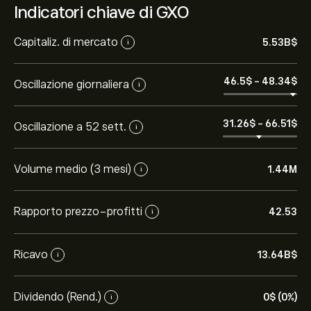
Indicatori chiave di GXO
Capitaliz. di mercato
5.53B‎$‎
i
46.5‎$‎
-
48.34‎$‎
Oscillazione giornaliera
i
31.26‎$‎
-
66.51‎$‎
Oscillazione a 52 sett.
i
Volume medio (3 mesi)
1.44M
i
Rapporto prezzo-profitti
42.53
i
Ricavo
13.64B‎$‎
i
Dividendo (Rend.)
0‎$‎ (0%)
i