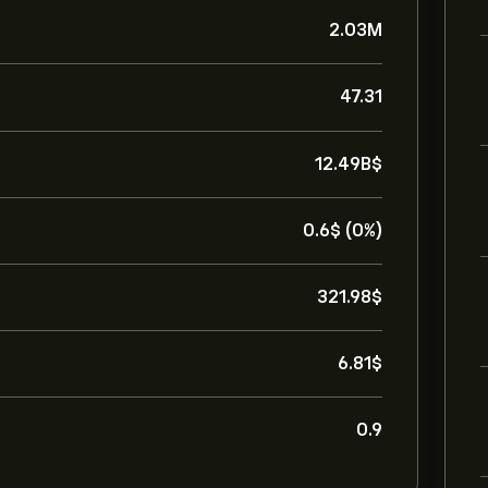
2.03M
47.31
12.49B‎$‎
0.6‎$‎ (0%)
321.98‎$‎
6.81‎$‎
0.9