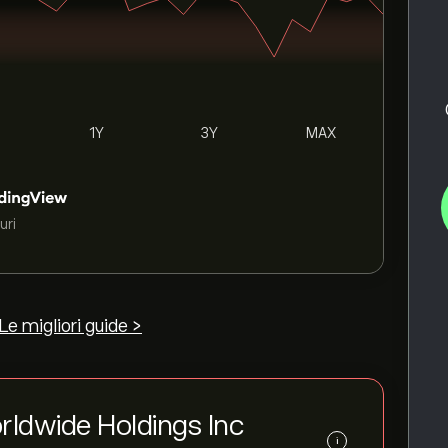
1Y
3Y
MAX
uri
Le migliori guide >
Worldwide Holdings Inc
i