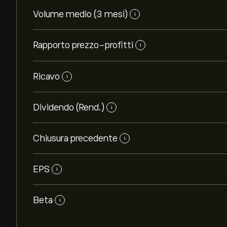
Volume medio (3 mesi)
i
Rapporto prezzo-profitti
i
Ricavo
i
Dividendo (Rend.)
i
Chiusura precedente
i
EPS
i
Beta
i