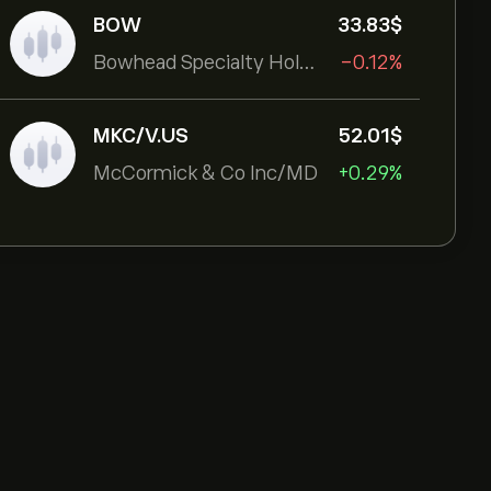
BOW
33.83‎$‎
Bowhead Specialty Holdings Inc
-0.12%
MKC/V.US
52.01‎$‎
McCormick & Co Inc/MD
+0.29%