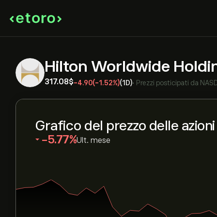
Hilton Worldwide Holdi
317.08‎$‎
-4.90
(-1.52%)
(1D)
•
Prezzi posticipati da
NAS
Grafico del prezzo delle azion
‎-5.77‎
Ult. mese