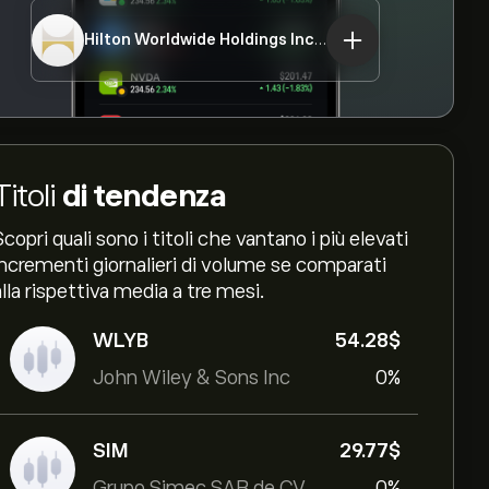
Hilton Worldwide Holdings Inc
HLT
Titoli
di tendenza
Scopri quali sono i titoli che vantano i più elevati
incrementi giornalieri di volume se comparati
alla rispettiva media a tre mesi.
WLYB
54.28‎$‎
John Wiley & Sons Inc
0%
SIM
29.77‎$‎
Grupo Simec SAB de CV
0%