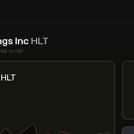
ngs Inc
HLT
DAQ
•
in USD
i HLT