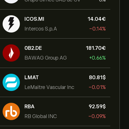
ICOS.MI
14.04‎€‎
Intercos S.p.A
-0.14%
0B2.DE
181.70‎€‎
BAWAG Group AG
+0.66%
LMAT
80.81‎$‎
LeMaitre Vascular Inc
-0.01%
RBA
92.59‎$‎
RB Global INC
-0.09%