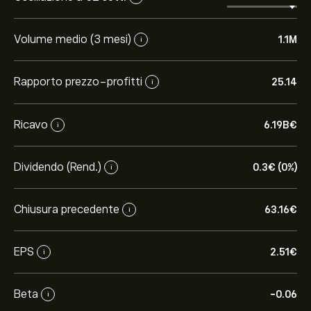
Volume medio (3 mesi)
1.1M
i
Rapporto prezzo-profitti
25.14
i
Ricavo
6.19B‎€‎
i
Dividendo (Rend.)
0.3‎€‎ (0%)
i
Chiusura precedente
63.16‎€‎
i
EPS
2.51‎€‎
i
Beta
-0.06
i