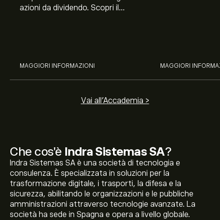
azioni da dividendo. Scopri il
Banco BPM, Ama
potenziale di J&J, Chevron,
TSMC, Costco e El
Coca-Cola, Verizon, Eni, A2A
all’analisi espert
con l’analisi esperta di eToro.
MAGGIORI INFORMAZIONI
MAGGIORI INFORMA
Vai all'Accademia >
Che cos'è
Indra Sistemas SA
?
Indra Sistemas SA è una società di tecnologia e
consulenza. È specializzata in soluzioni per la
trasformazione digitale, i trasporti, la difesa e la
sicurezza, abilitando le organizzazioni e le pubbliche
amministrazioni attraverso tecnologie avanzate. La
società ha sede in Spagna e opera a livello globale.