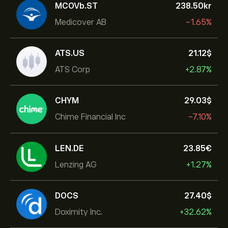
MCOVb.ST
238.50‎kr‎
Medicover AB
-1.65%
ATS.US
21.12‎$‎
ATS Corp
+2.87%
CHYM
29.03‎$‎
Chime Financial Inc
-7.10%
LEN.DE
23.85‎€‎
Lenzing AG
+1.27%
DOCS
27.40‎$‎
Doximity Inc.
+32.62%