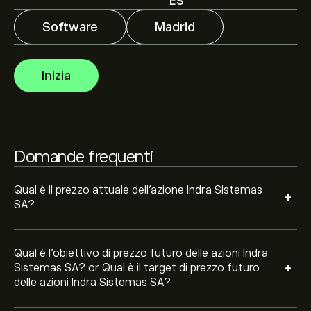
è di 62.90‎€‎.
Iscriviti
su eToro per previsioni dettagliate
ES
degli analisti e obiettivi di prezzo.
Software
Madrid
Gli analisti offrono previsioni per le azioni Indra Sistemas
SA basate su tendenze di mercato, rapporti finanziari e
Inizia
crescita prevista. Consulta le previsioni recenti per i
futuri movimenti dei prezzi.
La capitalizzazione di mercato di Indra Sistemas SA è
11.06B‎€‎
Domande frequenti
Qual è il prezzo attuale dell'azione Indra Sistemas
+
SA?
Qual è l'obiettivo di prezzo futuro delle azioni Indra
+
Sistemas SA? or Qual è il target di prezzo futuro
delle azioni Indra Sistemas SA?