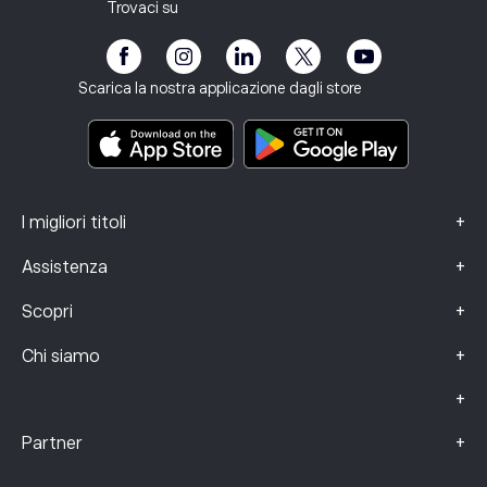
Vulnerabilità del cliente
Regolamentazione
Trovaci su
eToro Academy
Programma di affiliazione
Accessibilità
Informativa sui rischi
eToro Club
Note Legali
Termini e condizioni
Assicurazione sugli investimenti
Scarica la nostra applicazione dagli store
Documenti informativi chiave
Smart Portfolios
Dati sui reclami (clienti FCA)
+
I migliori titoli
+
Assistenza
+
Scopri
+
Chi siamo
+
+
Partner