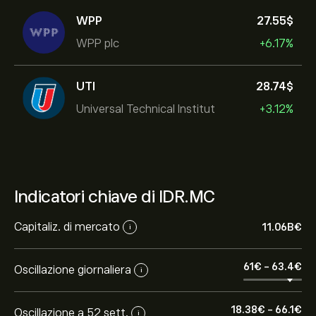
WPP
27.55‎$‎
WPP plc
+6.17%
UTI
28.74‎$‎
Universal Technical Institut
+3.12%
Indicatori chiave di IDR.MC
Capitaliz. di mercato
11.06B‎€‎
i
61‎€‎
-
63.4‎€‎
Oscillazione giornaliera
i
18.38‎€‎
-
66.1‎€‎
Oscillazione a 52 sett.
i