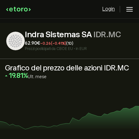
Login
Indra Sistemas SA
IDR.MC
62.90‎€‎
-0.26
(-0.41%)
(1D)
Prezzi posticipati da
CBOE EU
•
in EUR
Grafico del prezzo delle azioni IDR.MC
‎19.81‎
Ult. mese