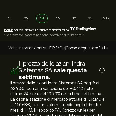
1D
1W
1M
6M
1Y
3Y
MAX
Iscriviti
per visualizzare i grafici completi forniti da
*Le prestazioni passate non sono indicative dei risultati futuri
Vai a:
Informazioni su IDR.MC >
Come acquistare? >
Le mig
Il prezzo delle azioni Indra
Sistemas SA
sale questa
i
settimana.
Il prezzo delle azioni Indra Sistemas SA oggi è di
62.90‎€‎, con una variazione del ‎-0.41‎% nelle
ultime 24 ore e del ‎10.70‎% nell'ultima settimana.
La capitalizzazione di mercato attuale di IDR.MC è
di 11.06B‎€‎, con un volume medio negli ultimi tre
mesi di 1.1M. Il rapporto P/U (prezzo/utile) per
azione è 25.14 e il rendimento del dividendo è del