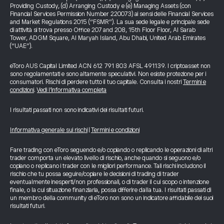
Providing Custody, (d) Arranging Custody e (e) Managing Assets (con
Financial Services Permission Number 220073) ai sensi delle Financial Services
and Market Regulations 2015 (“FSMR”). La sua sede legale e principale sede
di attività si trova presso Office 207 and 208, 15th Floor Floor, Al Sarab
Tower, ADGM Square, Al Maryah Island, Abu Dhabi, United Arab Emirates
(“UAE”).
eToro AUS Capital Limited ACN 612 791 803 AFSL 491139. I criptoasset non
sono regolamentati e sono altamente speculativi. Non esiste protezione per i
consumatori. Rischi di perdere tutto il tuo capitale. Consulta i nostri
Termini e
condizioni
.
Vedi l’informativa completa
I risultati passati non sono indicativi dei risultati futuri.
Informativa generale sui rischi
|
Termini e condizioni
Fare trading con eToro seguendo e/o copiando o replicando le operazioni di altri
trader comporta un elevato livello di rischio, anche quando si seguono e/o
copiano o replicano i trader con le migliori performance. Tali rischi includono il
rischio che tu possa seguire/copiare le decisioni di trading di trader
eventualmente inesperti/non professionali, o di trader il cui scopo o intenzione
finale, o la cui situazione finanziaria, possa differire dalla tua. I risultati passati di
un membro della community di eToro non sono un indicatore affidabile dei suoi
risultati futuri.