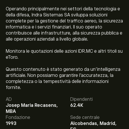
Operando principalmente nei settori della tecnologia e
della difesa, Indra Sistemas SA sviluppa soluzioni
complete per la gestione del traffico aereo, la sicurezza
informatica e i servizi finanziari. Il suo operato
contribuisce alle infrastrutture, alla sicurezza pubblica e
alle operazioni aziendali a livello globale.
Monitora le quotazioni delle azioni IDR.MC e altri titoli su
eToro.
Questo contenuto è stato generato da un’intelligenza
artificiale. Non possiamo garantire l'accuratezza, la
completezza o la tempestività delle informazioni
fornite.
Il prezzo attuale delle azioni IDR.MC è di 62.90‎€‎.
AD
Dipendenti
Josep Maria Recasens,
62.4K
MBA
Fondazione
Sede centrale
Il target di prezzo medio per le azioni Indra Sistemas SA
1993
Alcobendas, Madrid,