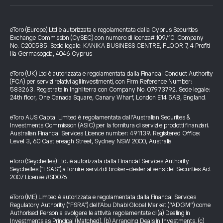
eToro (Europe) Ltd è autorizzata e regolamentata dalla Cyprus Securities
Exchange Commission (CySEC) con numero di licenza# 109/10. Company
No. C200585. Sede legale: KANIKA BUSINESS CENTRE, FLOOR 7, 4 Profiti
Ilia Germasogeia, 4046 Cyprus
eToro (UK) Ltd è autorizzata e regolamentata dalla Financial Conduct Authority
(FCA) per servizi relativi agli investimenti, con Firm Reference Number:
583263. Registrata in Inghilterra con Company No. 07973792. Sede legale:
24th floor, One Canada Square, Canary Wharf, London E14 5AB, England.
eToro AUS Capital Limited è regolamentata dall’Australian Securities &
Investments Commission (ASIC) per la fornitura di servizi e prodotti finanziari.
Australian Financial Services Licence number: 491139. Registered Office:
Level 3, 60 Castlereagh Street, Sydney NSW 2000, Australia
eToro (Seychelles) Ltd. è autorizzata dalla Financial Services Authority
Seychelles ("FSAS") a fornire servizi di broker-dealer ai sensi del Securities Act
2007 License #SD076
eToro (ME) Limited è autorizzata e regolamentata dalla Financial Services
Regulatory Authority ("FSRA") dell’Abu Dhabi Global Market (“ADGM”) come
Authorised Person a svolgere le attività regolamentate di (a) Dealing in
Investments as Principal (Matched), (b) Arranging Deals in Investments, (c)