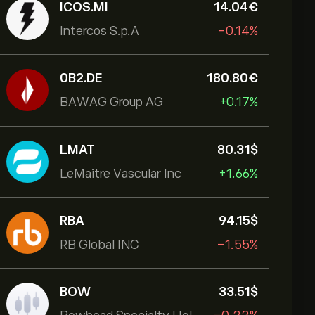
ICOS.MI
14.04‎€‎
Intercos S.p.A
-0.14%
0B2.DE
180.80‎€‎
BAWAG Group AG
+0.17%
LMAT
80.31‎$‎
LeMaitre Vascular Inc
+1.66%
RBA
94.15‎$‎
RB Global INC
-1.55%
BOW
33.51‎$‎