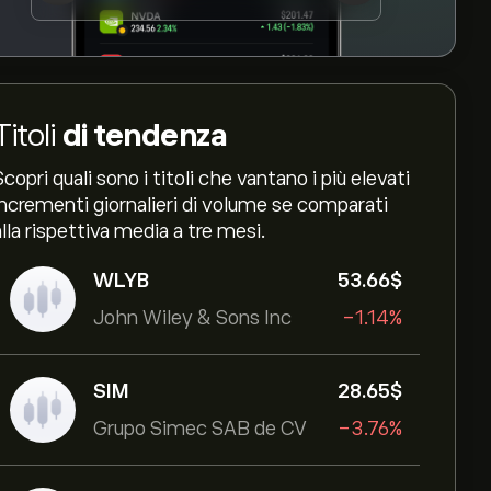
Titoli
di tendenza
Scopri quali sono i titoli che vantano i più elevati
incrementi giornalieri di volume se comparati
alla rispettiva media a tre mesi.
WLYB
53.66‎$‎
John Wiley & Sons Inc
-1.14%
SIM
28.65‎$‎
Grupo Simec SAB de CV
-3.76%