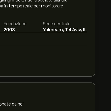
ngi il ticker della società alla tua
va in tempo reale per monitorare
Fondazione
Sede centrale
2008
Yokneam, Tel Aviv, IL
ionate da noi