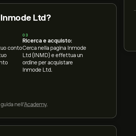
i Inmode Ltd?
03
Ricerca e acquisto:
tuo conto
Cerca nella pagina Inmode
tuo
Ltd (INMD) e effettua un
nto
ordine per acquistare
Inmode Ltd.
guida nell’
Academy
.