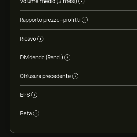
Volume medio (3 mesi)
i
Rapporto prezzo-profitti
i
Ricavo
i
Dividendo (Rend.)
i
Chiusura precedente
i
EPS
i
Beta
i