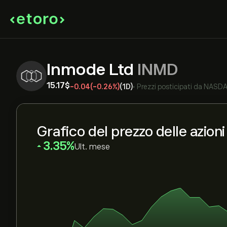
Inmode Ltd
INMD
15.17‎$‎
-0.04
(-0.26%)
(1D)
•
Prezzi posticipati da
NASD
Grafico del prezzo delle azion
‎3.35‎
Ult. mese