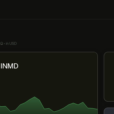
AQ
•
in USD
i INMD