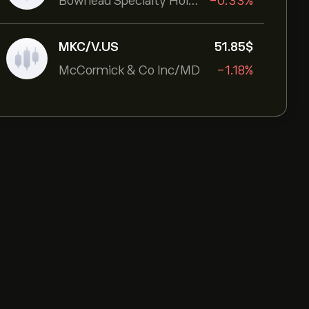
Bowhead Specialty Holdings Inc
-0.33%
MKC/V.US
51.85‎$‎
McCormick & Co Inc/MD
-1.18%