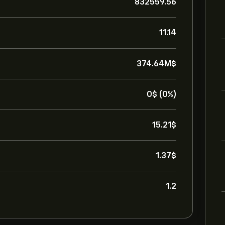
832559.56
11.14
374.64M‎$‎
0‎$‎ (0%)
15.21‎$‎
1.37‎$‎
1.2