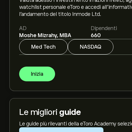
Valuta adesso l’investimento in azioni INMD, aggiu
watchlist personale eToro e accedi all’informati
l’andamento del titolo Inmode Ltd.
AD
Dipendenti
Moshe Mizrahy, MBA
660
Med Tech
NASDAQ
Inizia
Le migliori
guide
Le guide più rilevanti della eToro Academy selez