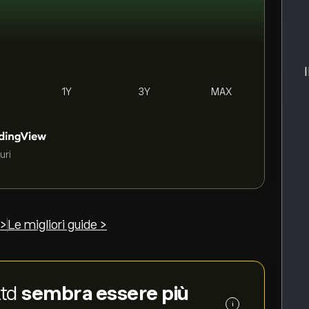
1Y
3Y
MAX
uri
 >
Le migliori guide >
Ltd
sembra essere più
i