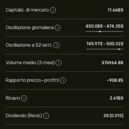
Capitaliz. di mercato
11.66B‎$‎
i
450.08‎$‎
-
474.25‎$‎
Oscillazione giornaliera
i
145.97‎$‎
-
500.32‎$‎
Oscillazione a 52 sett.
i
Volume medio (3 mesi)
376964.88
i
Rapporto prezzo-profitti
-908.85
i
Ricavo
2.61B‎$‎
i
Dividendo (Rend.)
3‎$‎ (0.01%)
i