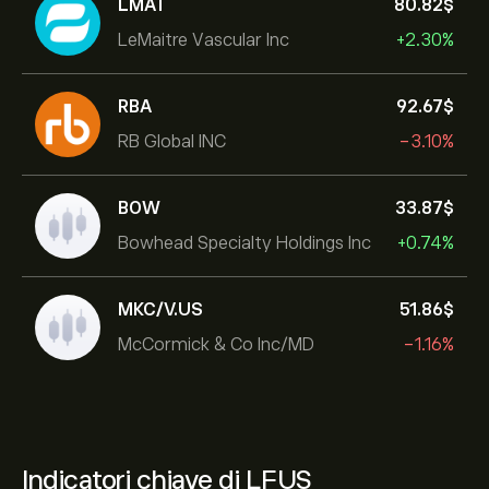
LMAT
80.82‎$‎
LeMaitre Vascular Inc
+2.30%
RBA
92.67‎$‎
RB Global INC
-3.10%
BOW
33.87‎$‎
Bowhead Specialty Holdings Inc
+0.74%
MKC/V.US
51.86‎$‎
McCormick & Co Inc/MD
-1.16%
Indicatori chiave di LFUS