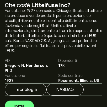
Che cos'è
Littelfuse Inc
?
Fondata nel 1927 con sede a Chicago, Illinois, Littelfuse
Inc produce e vende prodotti per la protezione dei
circuiti, il rilevamento e il controllo dell'alimentazione.
L'azienda vende negli Stati Uniti e a livello
internazionale, direttamente o tramite rappresentanti e
distributori. Littelfuse è quotata con il simbolo LFUS
sulla Borsa NASDAQ GS. Aggiungila ai tuoi preferiti su
Il prezzo attuale delle azioni LFUS è di 459.24‎$‎.
eToro per seguire le fluttuazioni di prezzo delle azioni
LFUS.
AD
Dipendenti
Gregory N. Henderson,
17K
Il target di prezzo medio per le azioni Littelfuse Inc è di
PhD
459.24‎$‎.
Iscriviti
su eToro per previsioni dettagliate
Fondazione
Sede centrale
degli analisti e obiettivi di prezzo.
1927
Rosemont, Illinois, US
Tecnologia
NASDAQ
Gli analisti offrono previsioni per le azioni Littelfuse Inc
basate su tendenze di mercato, rapporti finanziari e
crescita prevista. Consulta le previsioni recenti per i
Inizia