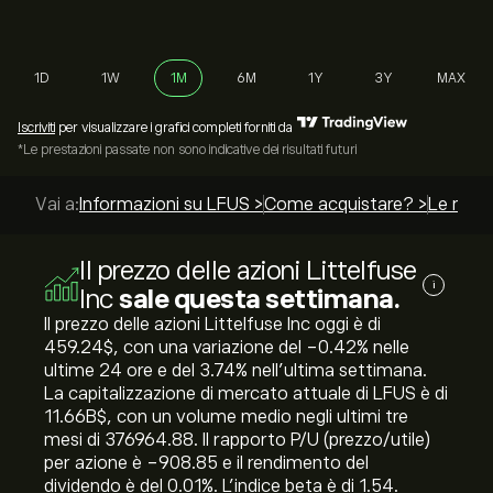
1D
1W
1M
6M
1Y
3Y
MAX
Iscriviti
per visualizzare i grafici completi forniti da
*Le prestazioni passate non sono indicative dei risultati futuri
Vai a:
Informazioni su LFUS >
Come acquistare? >
Le migli
Il prezzo delle azioni Littelfuse
i
Inc
sale questa settimana.
Il prezzo delle azioni Littelfuse Inc oggi è di
459.24‎$‎, con una variazione del ‎-0.42‎% nelle
ultime 24 ore e del ‎3.74‎% nell'ultima settimana.
La capitalizzazione di mercato attuale di LFUS è di
11.66B‎$‎, con un volume medio negli ultimi tre
mesi di 376964.88. Il rapporto P/U (prezzo/utile)
per azione è -908.85 e il rendimento del
dividendo è del 0.01%. L'indice beta è di 1.54.