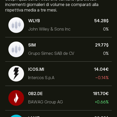
incrementi giornalieri di volume se comparati alla
rispettiva media a tre mesi.
WLYB
54.28‎$‎
John Wiley & Sons Inc
0%
SIM
29.77‎$‎
Grupo Simec SAB de CV
0%
ICOS.MI
14.04‎€‎
Intercos S.p.A
-0.14%
0B2.DE
181.70‎€‎
BAWAG Group AG
+0.66%