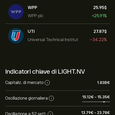
WPP
25.95‎$‎
WPP plc
+25.91%
UTI
27.87‎$‎
Universal Technical Institut
-34.22%
Indicatori chiave di LIGHT.NV
Capitaliz. di mercato
1.83B‎€‎
i
15.12‎€‎
-
15.35‎€‎
Oscillazione giornaliera
i
13.79‎€‎
-
23.78‎€‎
Oscillazione a 52 sett.
i