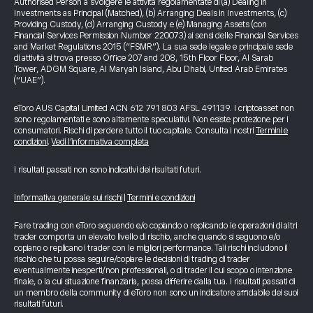
Authorised Person a svolgere le attività regolamentate di (a) Dealing in
Investments as Principal (Matched), (b) Arranging Deals in Investments, (c)
Providing Custody, (d) Arranging Custody e (e) Managing Assets (con
Financial Services Permission Number 220073) ai sensi delle Financial Services
and Market Regulations 2015 (“FSMR”). La sua sede legale e principale sede
di attività si trova presso Office 207 and 208, 15th Floor Floor, Al Sarab
Tower, ADGM Square, Al Maryah Island, Abu Dhabi, United Arab Emirates
(“UAE”).
eToro AUS Capital Limited ACN 612 791 803 AFSL 491139. I criptoasset non
sono regolamentati e sono altamente speculativi. Non esiste protezione per i
consumatori. Rischi di perdere tutto il tuo capitale. Consulta i nostri
Termini e
condizioni
.
Vedi l’informativa completa
I risultati passati non sono indicativi dei risultati futuri.
Informativa generale sui rischi
|
Termini e condizioni
Fare trading con eToro seguendo e/o copiando o replicando le operazioni di altri
trader comporta un elevato livello di rischio, anche quando si seguono e/o
copiano o replicano i trader con le migliori performance. Tali rischi includono il
rischio che tu possa seguire/copiare le decisioni di trading di trader
eventualmente inesperti/non professionali, o di trader il cui scopo o intenzione
finale, o la cui situazione finanziaria, possa differire dalla tua. I risultati passati di
un membro della community di eToro non sono un indicatore affidabile dei suoi
risultati futuri.