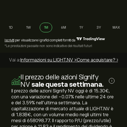
1D
1W
1M
6M
1Y
3Y
MAX
Iscriviti
per visualizzare i grafici completi forniti da
*Le prestazioni passate non sono indicative dei risultati futuri
Vai a:
Informazioni su LIGHT.NV >
Come acquistare? >
Le m
Il prezzo delle azioni Signify
i
NV
sale questa settimana.
Il prezzo delle azioni Signify NV oggi è di 15.30‎€‎,
con una variazione del ‎-0.07‎% nelle ultime 24 ore
e del ‎3.59‎% nell'ultima settimana. La
capitalizzazione di mercato attuale di LIGHT.NV è
di 1.83B‎€‎, con un volume medio negli ultimi tre
mesi di 658098.77. Il rapporto P/U (prezzo/utile)
per azione è 11.83 e il rendimento del dividendo è