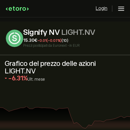
Login
Signify NV
LIGHT.NV
15.30‎€‎
-0.01
(-0.07%)
(1D)
Prezzi posticipati da
Euronext
•
in EUR
Grafico del prezzo delle azioni
LIGHT.NV
‎-6.31‎
Ult. mese