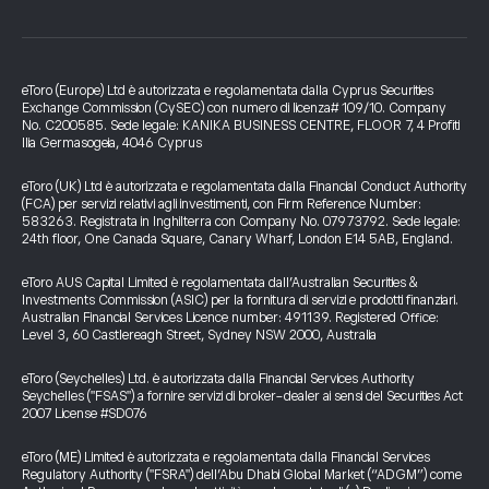
eToro (Europe) Ltd è autorizzata e regolamentata dalla Cyprus Securities
Exchange Commission (CySEC) con numero di licenza# 109/10. Company
No. C200585. Sede legale: KANIKA BUSINESS CENTRE, FLOOR 7, 4 Profiti
Ilia Germasogeia, 4046 Cyprus
eToro (UK) Ltd è autorizzata e regolamentata dalla Financial Conduct Authority
(FCA) per servizi relativi agli investimenti, con Firm Reference Number:
583263. Registrata in Inghilterra con Company No. 07973792. Sede legale:
24th floor, One Canada Square, Canary Wharf, London E14 5AB, England.
eToro AUS Capital Limited è regolamentata dall’Australian Securities &
Investments Commission (ASIC) per la fornitura di servizi e prodotti finanziari.
Australian Financial Services Licence number: 491139. Registered Office:
Level 3, 60 Castlereagh Street, Sydney NSW 2000, Australia
eToro (Seychelles) Ltd. è autorizzata dalla Financial Services Authority
Seychelles ("FSAS") a fornire servizi di broker-dealer ai sensi del Securities Act
2007 License #SD076
eToro (ME) Limited è autorizzata e regolamentata dalla Financial Services
Regulatory Authority ("FSRA") dell’Abu Dhabi Global Market (“ADGM”) come