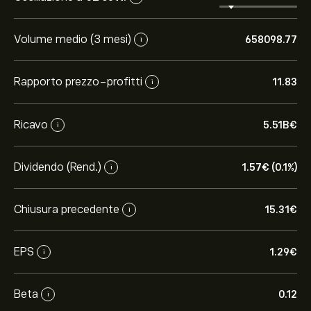
Volume medio (3 mesi)
658098.77
i
Rapporto prezzo-profitti
11.83
i
Ricavo
5.51B‎€‎
i
Dividendo (Rend.)
1.57‎€‎ (0.1%)
i
Chiusura precedente
15.31‎€‎
i
EPS
1.29‎€‎
i
Beta
0.12
i