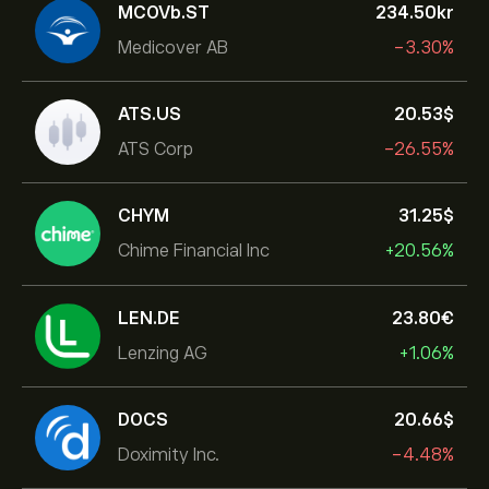
MCOVb.ST
234.50‎kr‎
Medicover AB
-3.30%
ATS.US
20.53‎$‎
ATS Corp
-26.55%
CHYM
31.25‎$‎
Chime Financial Inc
+20.56%
LEN.DE
23.80‎€‎
Lenzing AG
+1.06%
DOCS
20.66‎$‎
Doximity Inc.
-4.48%