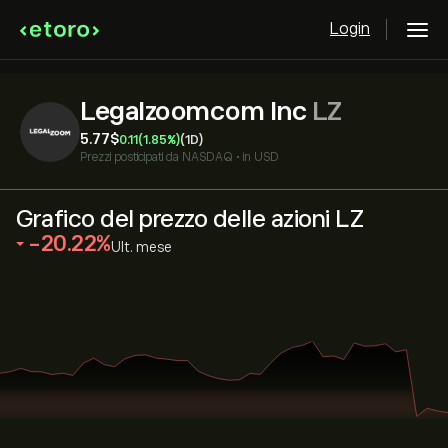
Login
Legalzoomcom Inc
LZ
5.77‎$‎
0.11
(1.85%)
(1D)
Prezzi posticipati da
NASDAQ
•
in USD
Grafico del prezzo delle azioni LZ
‎-20.22‎
Ult. mese