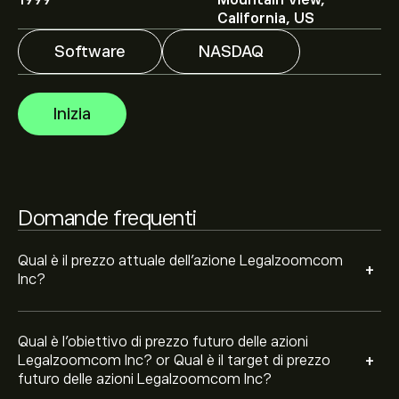
1999
Mountain View,
Inc è di 5.77‎$‎.
Iscriviti
su eToro per previsioni dettagliate
California, US
degli analisti e obiettivi di prezzo.
Software
NASDAQ
Gli analisti offrono previsioni per le azioni
Legalzoomcom Inc basate su tendenze di mercato,
Inizia
rapporti finanziari e crescita prevista. Consulta le
previsioni recenti per i futuri movimenti dei prezzi.
La capitalizzazione di mercato di Legalzoomcom Inc è
988.2M‎$‎
Domande frequenti
Sulla base delle raccomandazioni di 2 analisti per LZ
negli ultimi 3 mesi, il consenso generale è Acquisto
Qual è il prezzo attuale dell'azione Legalzoomcom
+
Moderato.
Inc?
Qual è l'obiettivo di prezzo futuro delle azioni
+
Legalzoomcom Inc? or Qual è il target di prezzo
futuro delle azioni Legalzoomcom Inc?