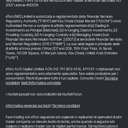
Seychelles ("FSAS") a fornire servizi di broker-dealer ai sensi del Securities Act
2007 License #SD076
eToro (ME) Limited è autorizzata e regolamentata dalla Financial Services
Regulatory Authority ("FSRA") dell’Abu Dhabi Global Market (“ADGM”) come
Authorised Person a svolgere le attività regolamentate di (a) Dealing in
Investments as Principal (Matched), (b) Arranging Deals in Investments, (c)
Providing Custody, (d) Arranging Custody e (e) Managing Assets (con
Financial Services Permission Number 220073) ai sensi delle Financial Services
and Market Regulations 2015 (“FSMR”). La sua sede legale e principale sede
di attività si trova presso Office 207 and 208, 15th Floor Floor, Al Sarab
Tower, ADGM Square, Al Maryah Island, Abu Dhabi, United Arab Emirates
(“UAE”).
eToro AUS Capital Limited ACN 612 791 803 AFSL 491139. I criptoasset non
sono regolamentati e sono altamente speculativi. Non esiste protezione per i
consumatori. Rischi di perdere tutto il tuo capitale. Consulta i nostri
Termini e
condizioni
.
Vedi l’informativa completa
I risultati passati non sono indicativi dei risultati futuri.
Informativa generale sui rischi
|
Termini e condizioni
Fare trading con eToro seguendo e/o copiando o replicando le operazioni di altri
trader comporta un elevato livello di rischio, anche quando si seguono e/o
copiano o replicano i trader con le migliori performance. Tali rischi includono il