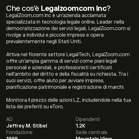
Che cos'è
Legalzoomcom Inc
?
LegalZoom.com Inc è un'azienda acclamata
specializzata in tecnologia legale online. Leader nella
democratizzazione dei servizi legali, LegalZoom.com si
rivolge a individui e piccole imprese e opera
prevalentemente negli Stati Uniti.
Attiva nel fiorente settore LegalTech, LegalZoom.com
offre un'ampia gamma di servizi come piani legali
personali e aziendali, e professionisti certificati
nell’ambito del diritto e della fiscalità su richiesta. Tra i
suoi servizi, offre aiuto per avviare imprese,
pianificazione patrimoniale e registrazione di marchi.
Monitora il prezzo delle azioni LZ, includendole nella tua
Il prezzo attuale delle azioni LZ è di 5.77‎$‎.
lista dei preferiti su eToro.
AD
Dipendenti
Jeffrey M. Stibel
1.2K
Fondazione
Sede centrale
Il target di prezzo medio per le azioni Legalzoomcom