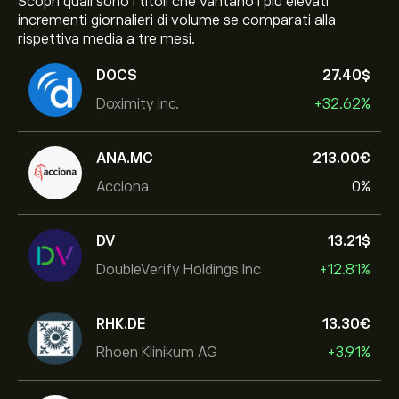
Scopri quali sono i titoli che vantano i più elevati
incrementi giornalieri di volume se comparati alla
rispettiva media a tre mesi.
DOCS
27.40‎$‎
Doximity Inc.
+32.62%
ANA.MC
213.00‎€‎
Acciona
0%
DV
13.21‎$‎
DoubleVerify Holdings Inc
+12.81%
RHK.DE
13.30‎€‎
Rhoen Klinikum AG
+3.91%