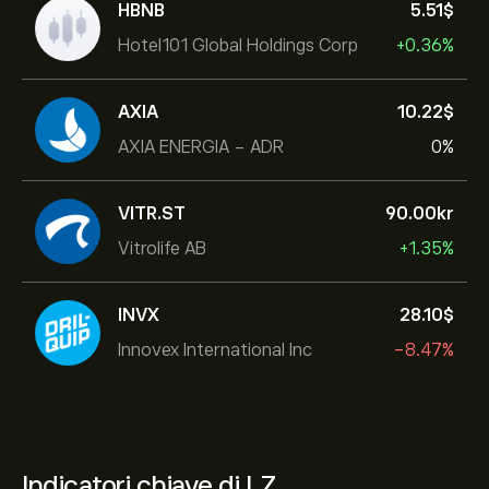
HBNB
5.51‎$‎
Hotel101 Global Holdings Corp
+0.36%
AXIA
10.22‎$‎
AXIA ENERGIA - ADR
0%
VITR.ST
90.00‎kr‎
Vitrolife AB
+1.35%
INVX
28.10‎$‎
Innovex International Inc
-8.47%
Indicatori chiave di LZ