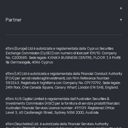
+
+
Partner
eToro (Europe) Ltd è autorizzata e regolamentata dalla Cyprus Securities
Exchange Commission (CySEC) con numero di licenza# 109/10. Company
No. C200585. Sede legale: KANIKA BUSINESS CENTRE, FLOOR 7, 4 Profiti
Ilia Germasogeia, 4046 Cyprus
eToro (UK) Ltd è autorizzata e regolamentata dalla Financial Conduct Authority
(FCA) per servizi relativi agli investimenti, con Firm Reference Number:
583263. Registrata in Inghilterra con Company No. 07973792. Sede legale:
24th floor, One Canada Square, Canary Wharf, London E14 5AB, England.
eToro AUS Capital Limited è regolamentata dall’Australian Securities &
Investments Commission (ASIC) per la fornitura di servizi e prodotti finanziari.
Australian Financial Services Licence number: 491139. Registered Office:
Level 3, 60 Castlereagh Street, Sydney NSW 2000, Australia
eToro (Seychelles) Ltd. è autorizzata dalla Financial Services Authority