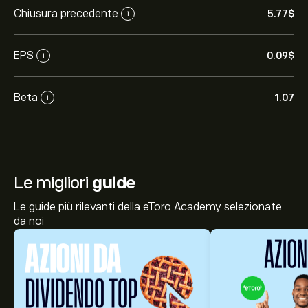
Chiusura precedente
5.77‎$‎
i
EPS
0.09‎$‎
i
Beta
1.07
i
Le migliori
guide
Le guide più rilevanti della eToro Academy selezionate
da noi