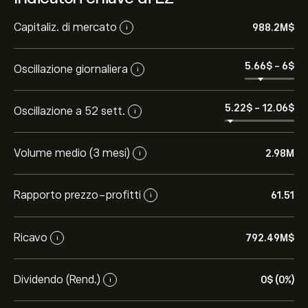
Capitaliz. di mercato
988.2M‎$‎
i
5.66‎$‎
-
6‎$‎
Oscillazione giornaliera
i
5.22‎$‎
-
12.06‎$‎
Oscillazione a 52 sett.
i
Volume medio (3 mesi)
2.98M
i
Rapporto prezzo-profitti
61.51
i
Ricavo
792.49M‎$‎
i
Dividendo (Rend.)
0‎$‎ (0%)
i