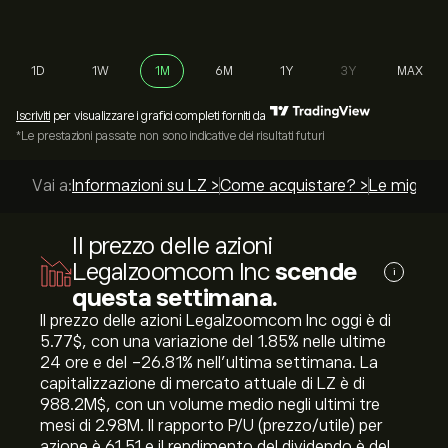
1D
1W
1M
6M
1Y
3Y
MAX
Iscriviti
per visualizzare i grafici completi forniti da
*Le prestazioni passate non sono indicative dei risultati futuri
Vai a:
Informazioni su LZ >
Come acquistare? >
Le migliori
Il prezzo delle azioni
Legalzoomcom Inc
scende
i
questa settimana.
Il prezzo delle azioni Legalzoomcom Inc oggi è di
5.77‎$‎, con una variazione del ‎1.85‎% nelle ultime
24 ore e del ‎-26.81‎% nell'ultima settimana. La
capitalizzazione di mercato attuale di LZ è di
988.2M‎$‎, con un volume medio negli ultimi tre
mesi di 2.98M. Il rapporto P/U (prezzo/utile) per
azione è 61.51 e il rendimento del dividendo è del