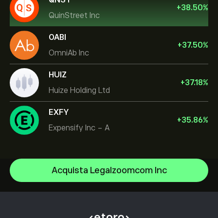
+
38.50
%
QuinStreet Inc
OABI
+
37.50
%
OmniAb Inc
HUIZ
+
37.18
%
Huize Holding Ltd
EXFY
+
35.86
%
Expensify Inc - A
Micron Technology, Inc.
Acquista Legalzoomcom Inc
Vistra Corp
Centro assistenza
Lam Research Corp
Come depositare
Come funziona il CopyTrading
Applied Materials Inc
Come prelevare