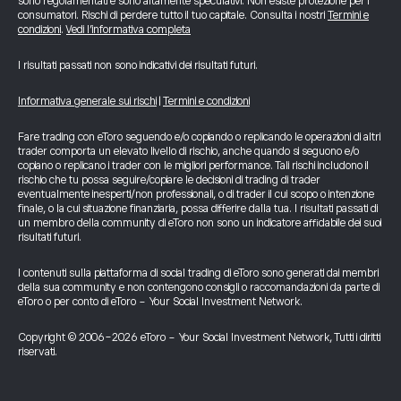
sono regolamentati e sono altamente speculativi. Non esiste protezione per i
consumatori. Rischi di perdere tutto il tuo capitale. Consulta i nostri
Termini e
condizioni
.
Vedi l’informativa completa
I risultati passati non sono indicativi dei risultati futuri.
Informativa generale sui rischi
|
Termini e condizioni
Fare trading con eToro seguendo e/o copiando o replicando le operazioni di altri
trader comporta un elevato livello di rischio, anche quando si seguono e/o
copiano o replicano i trader con le migliori performance. Tali rischi includono il
rischio che tu possa seguire/copiare le decisioni di trading di trader
eventualmente inesperti/non professionali, o di trader il cui scopo o intenzione
finale, o la cui situazione finanziaria, possa differire dalla tua. I risultati passati di
un membro della community di eToro non sono un indicatore affidabile dei suoi
risultati futuri.
I contenuti sulla piattaforma di social trading di eToro sono generati dai membri
della sua community e non contengono consigli o raccomandazioni da parte di
eToro o per conto di eToro - Your Social Investment Network.
Copyright © 2006-2026 eToro - Your Social Investment Network, Tutti i diritti
riservati.