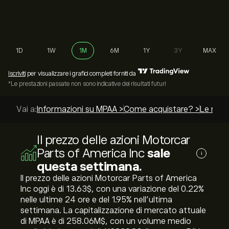
1D
1W
1M
6M
1Y
3Y
MAX
Iscriviti
per visualizzare i grafici completi forniti da
*Le prestazioni passate non sono indicative dei risultati futuri
Vai a:
Informazioni su MPAA >
Come acquistare? >
Le migli
Il prezzo delle azioni Motorcar
Parts of America Inc
sale
i
questa settimana.
Il prezzo delle azioni Motorcar Parts of America
Inc oggi è di 13.63‎$‎, con una variazione del ‎0.22‎%
nelle ultime 24 ore e del ‎1.95‎% nell'ultima
settimana. La capitalizzazione di mercato attuale
di MPAA è di 258.06M‎$‎, con un volume medio