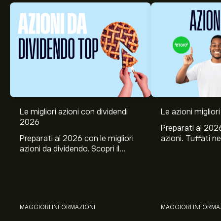
Le migliori azioni con dividendi
Le azioni migliori
2026
Preparati al 2026
Preparati al 2026 con le migliori
azioni. Tuffati ne
azioni da dividendo. Scopri il
Banco BPM, Ama
potenziale di J&J, Chevron,
TSMC, Costco e El
Coca-Cola, Verizon, Eni, A2A
all’analisi espert
con l’analisi esperta di eToro.
MAGGIORI INFORMAZIONI
MAGGIORI INFORMA