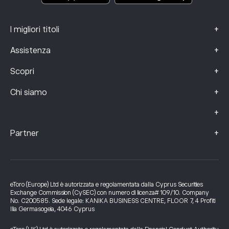
+
I migliori titoli
+
Assistenza
+
Scopri
+
Chi siamo
+
+
Partner
eToro (Europe) Ltd è autorizzata e regolamentata dalla Cyprus Securities
Exchange Commission (CySEC) con numero di licenza# 109/10. Company
No. C200585. Sede legale: KANIKA BUSINESS CENTRE, FLOOR 7, 4 Profiti
Ilia Germasogeia, 4046 Cyprus