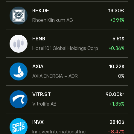
RHK.DE
13.30‎€‎
Rhoen Klinikum AG
+3.91%
HBNB
5.51‎$‎
Hotel101 Global Holdings Corp
+0.36%
AXIA
10.22‎$‎
AXIA ENERGIA - ADR
0%
VITR.ST
90.00‎kr‎
Vitrolife AB
+1.35%
INVX
28.10‎$‎
Innovex International Inc
-8.47%