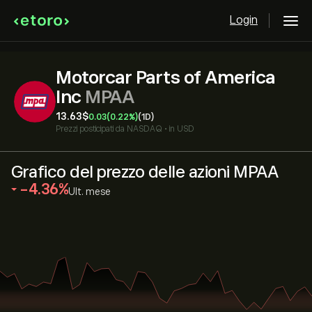
Login
Motorcar Parts of America
Inc
MPAA
13.63‎$‎
0.03
(0.22%)
(1D)
Prezzi posticipati da
NASDAQ
•
in USD
Grafico del prezzo delle azioni MPAA
‎-4.36‎
Ult. mese