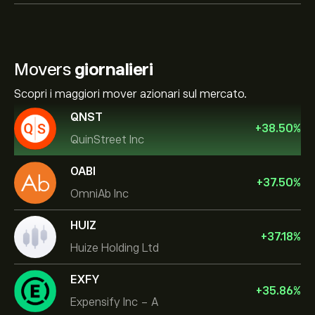
Movers
giornalieri
Scopri i maggiori mover azionari sul mercato.
QNST
+
38.50
%
QuinStreet Inc
OABI
+
37.50
%
OmniAb Inc
HUIZ
+
37.18
%
Huize Holding Ltd
EXFY
+
35.86
%
Expensify Inc - A