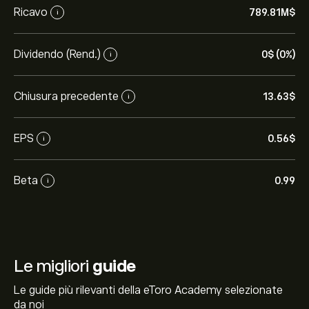
Ricavo
789.81M‎$‎
i
Dividendo (Rend.)
0‎$‎ (0%)
i
Chiusura precedente
13.63‎$‎
i
EPS
0.56‎$‎
i
Beta
0.99
i
Le migliori
guide
Le guide più rilevanti della eToro Academy selezionate
da noi