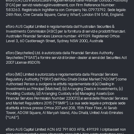
eToro (UK) Ltd è autorizzata e regolamentata dalla Financial Conduct Authority
(FCA) per servizi relativi agli investimenti, con Firm Reference Number:
583263. Registrata in Inghilterra con Company No. 07973792. Sede legale:
24th floor, One Canada Square, Canary Wharf, London E14 5AB, England.
eToro AUS Capital Limited è regolamentata dall’Australian Securities &
Investments Commission (ASIC) per la fornitura di servizi e prodotti finanziari.
Australian Financial Services Licence number: 491139. Registered Office:
Level 3, 60 Castlereagh Street, Sydney NSW 2000, Australia
eToro (Seychelles) Ltd. è autorizzata dalla Financial Services Authority
Seychelles ("FSAS") a fornire servizi di broker-dealer ai sensi del Securities Act
2007 License #SD076
eToro (ME) Limited è autorizzata e regolamentata dalla Financial Services
Regulatory Authority ("FSRA") dell’Abu Dhabi Global Market (“ADGM”) come
Authorised Person a svolgere le attività regolamentate di (a) Dealing in
Investments as Principal (Matched), (b) Arranging Deals in Investments, (c)
Providing Custody, (d) Arranging Custody e (e) Managing Assets (con
Financial Services Permission Number 220073) ai sensi delle Financial Services
and Market Regulations 2015 (“FSMR”). La sua sede legale e principale sede
di attività si trova presso Office 207 and 208, 15th Floor Floor, Al Sarab
Tower, ADGM Square, Al Maryah Island, Abu Dhabi, United Arab Emirates
(“UAE”).
eToro AUS Capital Limited ACN 612 791 803 AFSL 491139. I criptoasset non