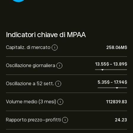
Indicatori chiave di MPAA
Capitaliz. di mercato
258.06M‎$‎
i
13.55‎$‎
-
13.89‎$‎
Oscillazione giornaliera
i
5.35‎$‎
-
17.94‎$‎
Oscillazione a 52 sett.
i
Volume medio (3 mesi)
112839.83
i
Rapporto prezzo-profitti
24.23
i