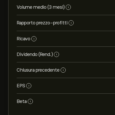
Volume medio (3 mesi)
i
Rapporto prezzo-profitti
i
Ricavo
i
Dividendo (Rend.)
i
Chiusura precedente
i
EPS
i
Beta
i