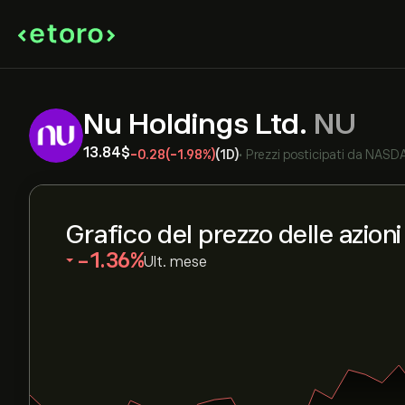
Nu Holdings Ltd.
NU
13.84‎$‎
-0.28
(-1.98%)
(1D)
•
Prezzi posticipati da
NASD
Grafico del prezzo delle azion
‎-1.36‎
Ult. mese