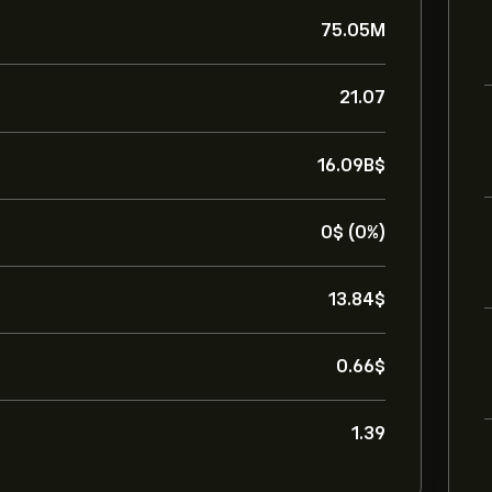
75.05M
21.07
16.09B‎$‎
0‎$‎ (0%)
13.84‎$‎
0.66‎$‎
1.39