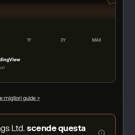
1Y
3Y
MAX
uri
e migliori guide >
ngs Ltd.
scende questa
i