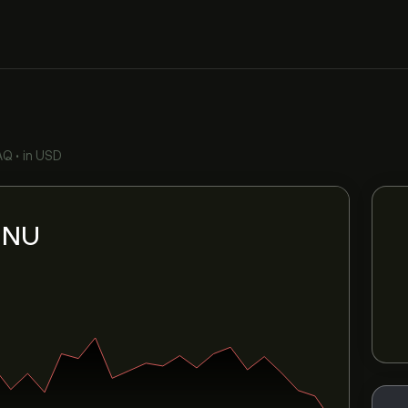
AQ
•
in USD
i NU