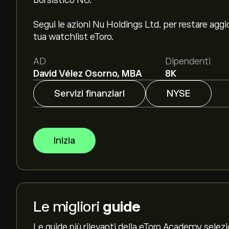
borsistico NU.
Segui le azioni Nu Holdings Ltd. per restare aggi
tua watchlist eToro.
AD
Dipendenti
David Vélez Osorno, MBA
8K
Servizi finanziari
NYSE
Inizia
Le migliori
guide
Le guide più rilevanti della eToro Academy selez