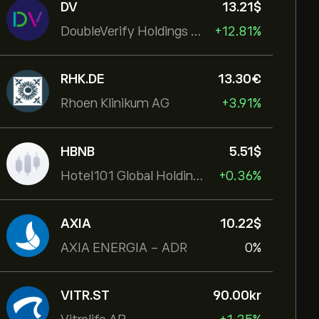
DV
13.21‎$‎
DoubleVerify Holdings Inc
+12.81%
RHK.DE
13.30‎€‎
Rhoen Klinikum AG
+3.91%
HBNB
5.51‎$‎
Hotel101 Global Holdings Corp
+0.36%
AXIA
10.22‎$‎
AXIA ENERGIA - ADR
0%
VITR.ST
90.00‎kr‎