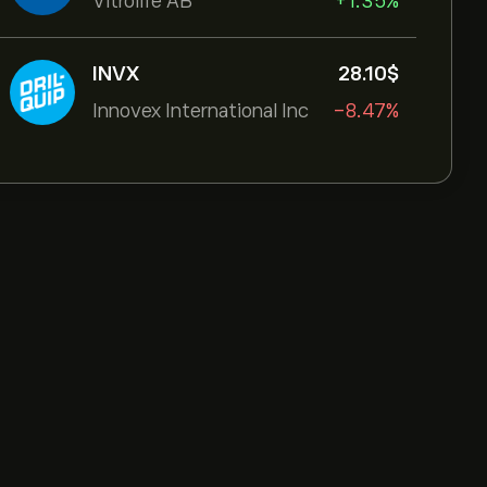
Vitrolife AB
+1.35%
INVX
28.10‎$‎
Innovex International Inc
-8.47%