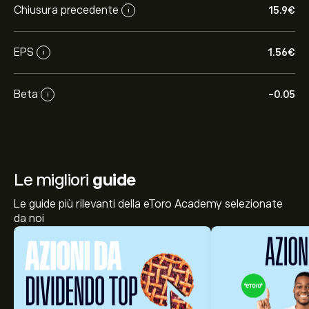
Chiusura precedente
15.9‎€‎
i
EPS
1.56‎€‎
i
Beta
-0.05
i
Le migliori
guide
Le guide più rilevanti della eToro Academy selezionate
da noi