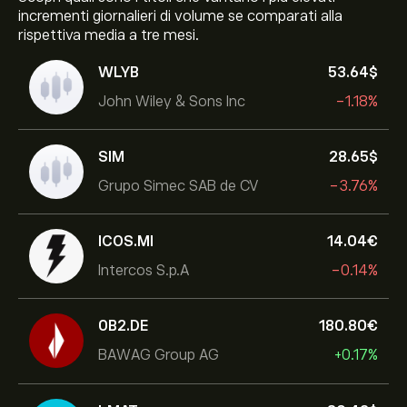
incrementi giornalieri di volume se comparati alla
rispettiva media a tre mesi.
WLYB
53.64‎$‎
John Wiley & Sons Inc
-1.18%
SIM
28.65‎$‎
Grupo Simec SAB de CV
-3.76%
ICOS.MI
14.04‎€‎
Intercos S.p.A
-0.14%
0B2.DE
180.80‎€‎
BAWAG Group AG
+0.17%