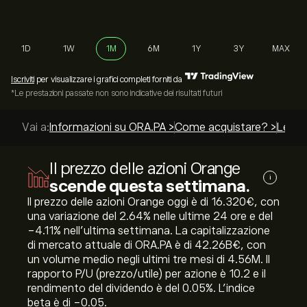
1D
1W
1M
6M
1Y
3Y
MAX
Iscriviti
per visualizzare i grafici completi forniti da
*Le prestazioni passate non sono indicative dei risultati futuri
Vai a:
Informazioni su ORA.PA >
Come acquistare? >
Le mig
Il prezzo delle azioni Orange
i
scende questa settimana.
Il prezzo delle azioni Orange oggi è di 16.320‎€‎, con
una variazione del ‎2.64‎% nelle ultime 24 ore e del
‎-4.11‎% nell'ultima settimana. La capitalizzazione
di mercato attuale di ORA.PA è di 42.26B‎€‎, con
un volume medio negli ultimi tre mesi di 4.56M. Il
rapporto P/U (prezzo/utile) per azione è 10.2 e il
rendimento del dividendo è del 0.05%. L'indice
beta è di -0.05.