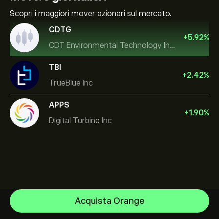
Scopri i maggiori mover azionari sul mercato.
CDTG
+
5.92
%
CDT Environmental Technology Investment Holdings L
TBI
+
2.42
%
TrueBlue Inc
APPS
+
1.90
%
Digital Turbine Inc
NVIDIA Corporation
Acquista Orange
Amazon.com Inc
Centro assistenza