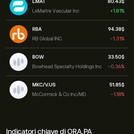
LMAT
80.43‎$‎
LeMaitre Vascular Inc
+1.81%
RBA
94.38‎$‎
RB Global INC
-1.31%
BOW
33.50‎$‎
Bowhead Specialty Holdings Inc
-0.36%
MKC/V.US
51.85‎$‎
McCormick & Co Inc/MD
-1.18%
Indicatori chiave di ORA.PA