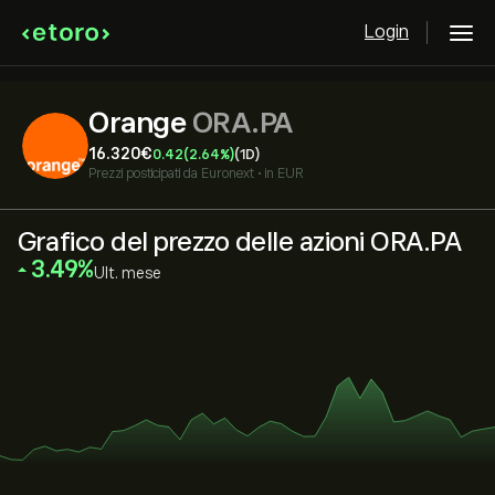
Login
Orange
ORA.PA
16.320‎€‎
0.42
(2.64%)
(1D)
Prezzi posticipati da
Euronext
•
in EUR
Grafico del prezzo delle azioni ORA.PA
‎3.49‎
Ult. mese