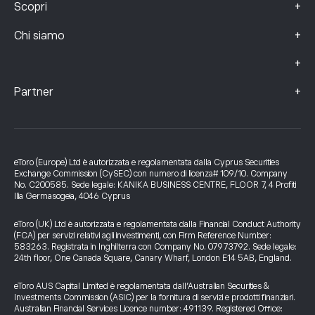
+
Scopri
+
Chi siamo
+
+
Partner
eToro (Europe) Ltd è autorizzata e regolamentata dalla Cyprus Securities
Exchange Commission (CySEC) con numero di licenza# 109/10. Company
No. C200585. Sede legale: KANIKA BUSINESS CENTRE, FLOOR 7, 4 Profiti
Ilia Germasogeia, 4046 Cyprus
eToro (UK) Ltd è autorizzata e regolamentata dalla Financial Conduct Authority
(FCA) per servizi relativi agli investimenti, con Firm Reference Number:
583263. Registrata in Inghilterra con Company No. 07973792. Sede legale:
24th floor, One Canada Square, Canary Wharf, London E14 5AB, England.
eToro AUS Capital Limited è regolamentata dall’Australian Securities &
Investments Commission (ASIC) per la fornitura di servizi e prodotti finanziari.
Australian Financial Services Licence number: 491139. Registered Office: