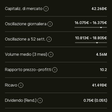
Capitaliz. di mercato
42.26B‎€‎
i
16.075‎€‎
-
16.375‎€‎
Oscillazione giornaliera
i
10.813‎€‎
-
18.805‎€‎
Oscillazione a 52 sett.
i
Volume medio (3 mesi)
4.56M
i
Rapporto prezzo-profitti
10.2
i
Ricavo
41.49B‎€‎
i
Dividendo (Rend.)
0.75‎€‎ (0.05%)
i