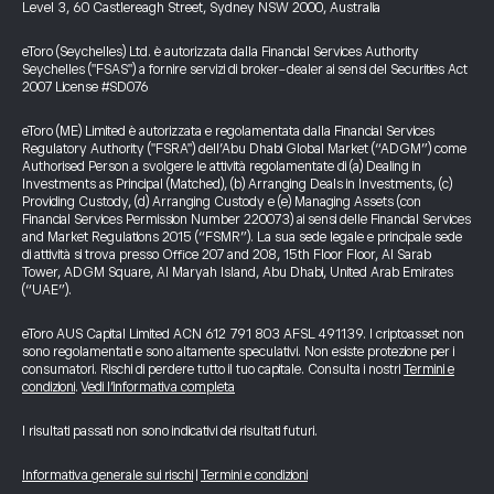
Level 3, 60 Castlereagh Street, Sydney NSW 2000, Australia
eToro (Seychelles) Ltd. è autorizzata dalla Financial Services Authority
Seychelles ("FSAS") a fornire servizi di broker-dealer ai sensi del Securities Act
2007 License #SD076
eToro (ME) Limited è autorizzata e regolamentata dalla Financial Services
Regulatory Authority ("FSRA") dell’Abu Dhabi Global Market (“ADGM”) come
Authorised Person a svolgere le attività regolamentate di (a) Dealing in
Investments as Principal (Matched), (b) Arranging Deals in Investments, (c)
Providing Custody, (d) Arranging Custody e (e) Managing Assets (con
Financial Services Permission Number 220073) ai sensi delle Financial Services
and Market Regulations 2015 (“FSMR”). La sua sede legale e principale sede
di attività si trova presso Office 207 and 208, 15th Floor Floor, Al Sarab
Tower, ADGM Square, Al Maryah Island, Abu Dhabi, United Arab Emirates
(“UAE”).
eToro AUS Capital Limited ACN 612 791 803 AFSL 491139. I criptoasset non
sono regolamentati e sono altamente speculativi. Non esiste protezione per i
consumatori. Rischi di perdere tutto il tuo capitale. Consulta i nostri
Termini e
condizioni
.
Vedi l’informativa completa
I risultati passati non sono indicativi dei risultati futuri.
Informativa generale sui rischi
|
Termini e condizioni