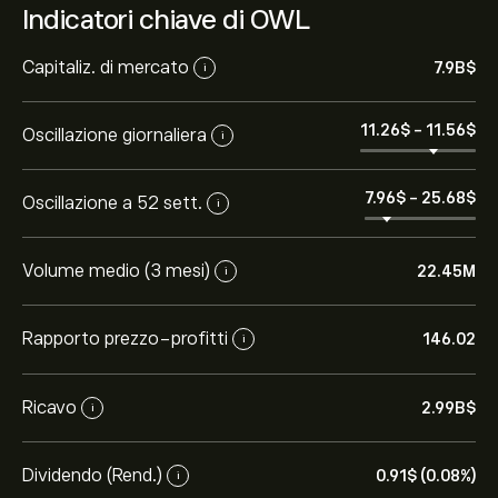
Indicatori chiave di OWL
Capitaliz. di mercato
7.9B‎$‎
i
11.26‎$‎
-
11.56‎$‎
Oscillazione giornaliera
i
7.96‎$‎
-
25.68‎$‎
Oscillazione a 52 sett.
i
Volume medio (3 mesi)
22.45M
i
Rapporto prezzo-profitti
146.02
i
Ricavo
2.99B‎$‎
i
Dividendo (Rend.)
0.91‎$‎ (0.08%)
i