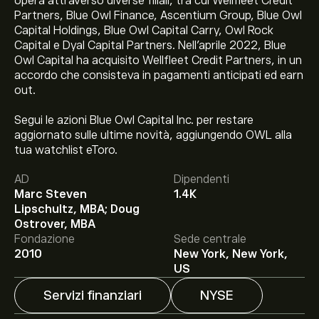
opera attraverso diverse filiali, tra cui Wellfleet Credit
Partners, Blue Owl Finance, Ascentium Group, Blue Owl
Capital Holdings, Blue Owl Capital Carry, Owl Rock
Capital e Dyal Capital Partners. Nell'aprile 2022, Blue
Owl Capital ha acquisito Wellfleet Credit Partners, in un
accordo che consisteva in pagamenti anticipati ed earn
out.
Segui le azioni Blue Owl Capital Inc. per restare
aggiornato sulle ultime novità, aggiungendo OWL alla
tua watchlist eToro.
Il prezzo attuale delle azioni OWL è di 11.45‎$‎.
AD
Dipendenti
Marc Steven
1.4K
Lipschultz, MBA; Doug
Ostrover, MBA
Fondazione
Sede centrale
Il target di prezzo medio per le azioni Blue Owl Capital
2010
New York, New York,
Inc è di 11.45‎$‎.
Iscriviti
su eToro per previsioni
US
dettagliate degli analisti e obiettivi di prezzo.
Servizi finanziari
NYSE
Gli analisti offrono previsioni per le azioni Blue Owl