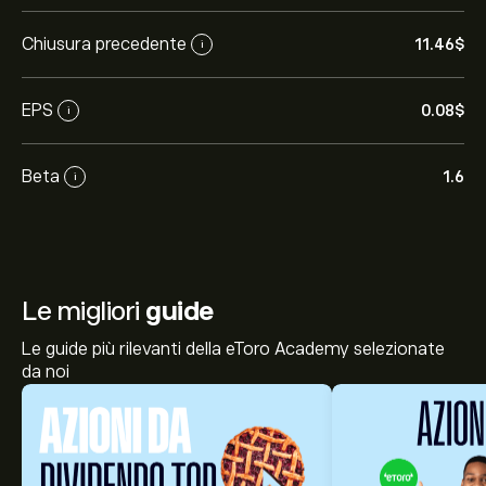
Chiusura precedente
11.46‎$‎
i
EPS
0.08‎$‎
i
Beta
1.6
i
Le migliori
guide
Le guide più rilevanti della eToro Academy selezionate
da noi