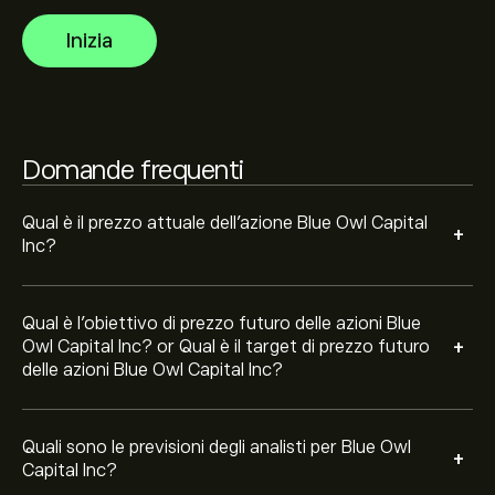
Capital Inc basate su tendenze di mercato, rapporti
Inizia
finanziari e crescita prevista. Consulta le previsioni
recenti per i futuri movimenti dei prezzi.
La capitalizzazione di mercato di Blue Owl Capital Inc è
7.9B‎$‎
Domande frequenti
Sulla base delle raccomandazioni di 10 analisti per OWL
negli ultimi 3 mesi, il consenso generale è Acquisto
Qual è il prezzo attuale dell'azione Blue Owl Capital
+
Moderato.
Inc?
Qual è l'obiettivo di prezzo futuro delle azioni Blue
+
Owl Capital Inc? or Qual è il target di prezzo futuro
delle azioni Blue Owl Capital Inc?
Quali sono le previsioni degli analisti per Blue Owl
+
Capital Inc?