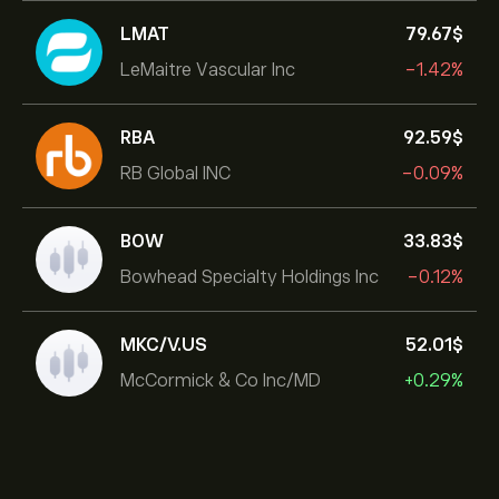
LMAT
79.67‎$‎
LeMaitre Vascular Inc
-1.42%
RBA
92.59‎$‎
RB Global INC
-0.09%
BOW
33.83‎$‎
Bowhead Specialty Holdings Inc
-0.12%
MKC/V.US
52.01‎$‎
McCormick & Co Inc/MD
+0.29%