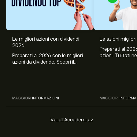
Le migliori azioni con dividendi
Le azioni migliori
2026
Preparati al 2026
Preparati al 2026 con le migliori
azioni. Tuffati ne
azioni da dividendo. Scopri il
Banco BPM, Ama
potenziale di J&J, Chevron,
TSMC, Costco e El
Coca-Cola, Verizon, Eni, A2A
all’analisi espert
con l’analisi esperta di eToro.
MAGGIORI INFORMAZIONI
MAGGIORI INFORMA
Vai all'Accademia >