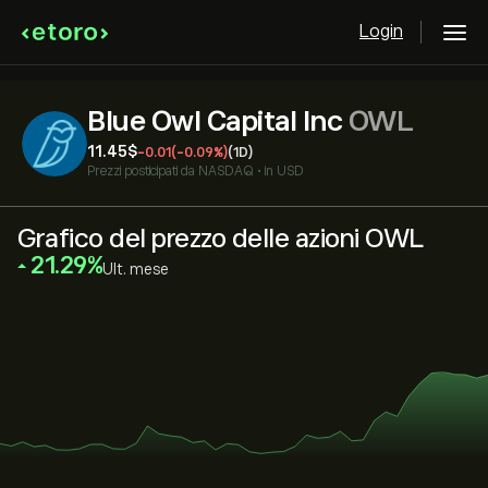
Login
Blue Owl Capital Inc
OWL
11.45‎$‎
-0.01
(-0.09%)
(1D)
Prezzi posticipati da
NASDAQ
•
in USD
Grafico del prezzo delle azioni OWL
‎21.29‎
Ult. mese