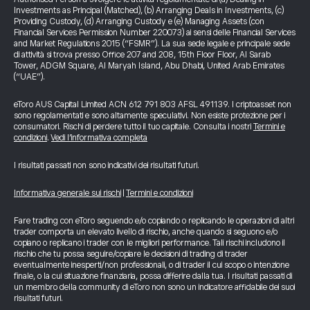
Investments as Principal (Matched), (b) Arranging Deals in Investments, (c)
Providing Custody, (d) Arranging Custody e (e) Managing Assets (con
Financial Services Permission Number 220073) ai sensi delle Financial Services
and Market Regulations 2015 (“FSMR”). La sua sede legale e principale sede
di attività si trova presso Office 207 and 208, 15th Floor Floor, Al Sarab
Tower, ADGM Square, Al Maryah Island, Abu Dhabi, United Arab Emirates
(“UAE”).
eToro AUS Capital Limited ACN 612 791 803 AFSL 491139. I criptoasset non
sono regolamentati e sono altamente speculativi. Non esiste protezione per i
consumatori. Rischi di perdere tutto il tuo capitale. Consulta i nostri
Termini e
condizioni
.
Vedi l’informativa completa
I risultati passati non sono indicativi dei risultati futuri.
Informativa generale sui rischi
|
Termini e condizioni
Fare trading con eToro seguendo e/o copiando o replicando le operazioni di altri
trader comporta un elevato livello di rischio, anche quando si seguono e/o
copiano o replicano i trader con le migliori performance. Tali rischi includono il
rischio che tu possa seguire/copiare le decisioni di trading di trader
eventualmente inesperti/non professionali, o di trader il cui scopo o intenzione
finale, o la cui situazione finanziaria, possa differire dalla tua. I risultati passati di
un membro della community di eToro non sono un indicatore affidabile dei suoi
risultati futuri.