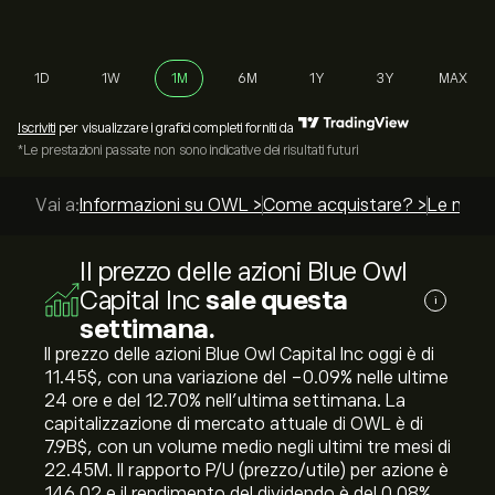
1D
1W
1M
6M
1Y
3Y
MAX
Iscriviti
per visualizzare i grafici completi forniti da
*Le prestazioni passate non sono indicative dei risultati futuri
Vai a:
Informazioni su OWL >
Come acquistare? >
Le migli
Il prezzo delle azioni Blue Owl
Capital Inc
sale questa
i
settimana.
Il prezzo delle azioni Blue Owl Capital Inc oggi è di
11.45‎$‎, con una variazione del ‎-0.09‎% nelle ultime
24 ore e del ‎12.70‎% nell'ultima settimana. La
capitalizzazione di mercato attuale di OWL è di
7.9B‎$‎, con un volume medio negli ultimi tre mesi di
22.45M. Il rapporto P/U (prezzo/utile) per azione è
146.02 e il rendimento del dividendo è del 0.08%.