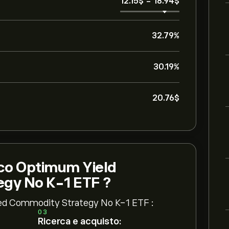
12.15‎$‎
-
18.94‎$‎
32.79%
30.19%
20.76‎$‎
sco Optimum Yield
egy No K-1 ETF ?
fied Commodity Strategy No K-1 ETF :
03
Ricerca e acquisto: