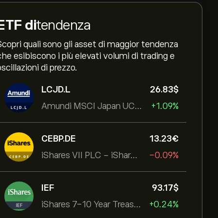
ETF di
tendenza
Scopri quali sono gli asset di maggior tendenza
che esibiscono i più elevati volumi di trading e
oscillazioni di prezzo.
LCJD.L
26.83‎$‎
Amundi MSCI Japan UCITS ETF Acc
+1.09%
CEBP.DE
13.23‎€‎
iShares VII PLC - iShares MSCI EMU USD Hedged UCITS ETF
-0.09%
IEF
93.17‎$‎
iShares 7-10 Year Treasury Bond ETF
+0.24%