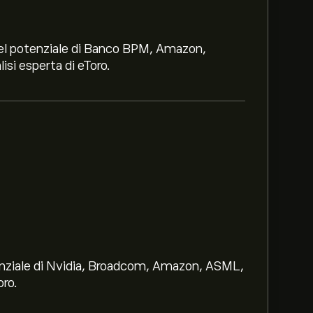
i nel potenziale di Banco BPM, Amazon,
lisi esperta di eToro.
otenziale di Nvidia, Broadcom, Amazon, ASML,
oro.
Diversified Commodity Strategy No K-1 ETF