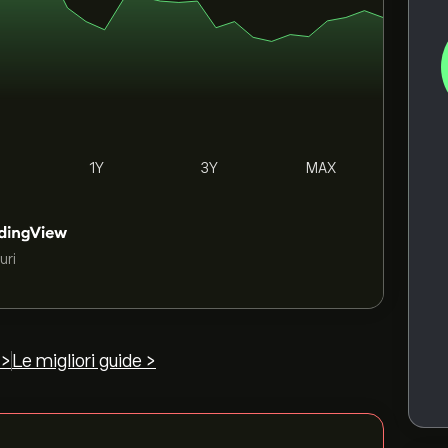
1Y
3Y
MAX
uri
 >
Le migliori guide >