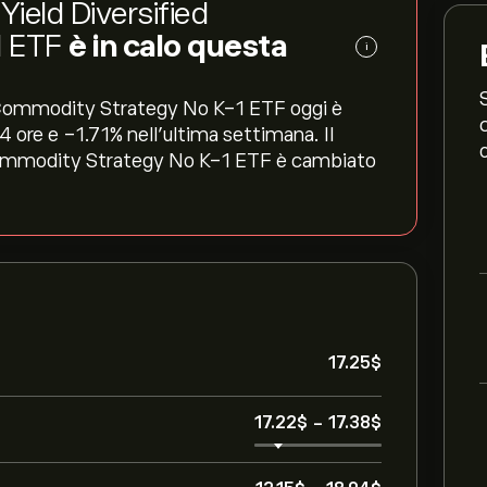
Yield Diversified
1 ETF
è in calo questa
i
d Commodity Strategy No K-1 ETF oggi è
 ore e ‎-1.71‎% nell'ultima settimana. Il
Commodity Strategy No K-1 ETF è cambiato
17.25‎$‎
17.22‎$‎
-
17.38‎$‎