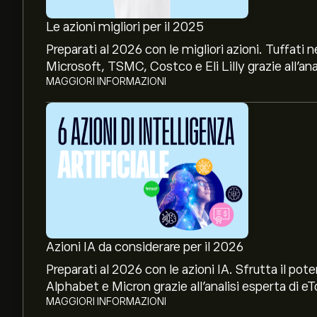
Le azioni migliori per il 2025
Preparati al 2026 con le migliori azioni. Tuffat
Microsoft, TSMC, Costco e Eli Lilly grazie all’ana
MAGGIORI INFORMAZIONI
Il prezzo attuale di PDBC è 17.25‎$‎
Azioni IA da considerare per il 2026
Preparati al 2026 con le azioni IA. Sfrutta il p
Alphabet e Micron grazie all’analisi esperta di eT
Il massimo storico di Invesco Optimum Yield 
MAGGIORI INFORMAZIONI
è di 20.76‎$‎