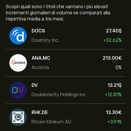
Scopri quali sono i titoli che vantano i più elevati
incrementi giornalieri di volume se comparati alla
rispettiva media a tre mesi.
DOCS
27.40‎$‎
Doximity Inc.
+32.62%
ANA.MC
213.00‎€‎
Acciona
0%
DV
13.21‎$‎
DoubleVerify Holdings Inc
+12.81%
RHK.DE
13.30‎€‎
Rhoen Klinikum AG
+3.91%