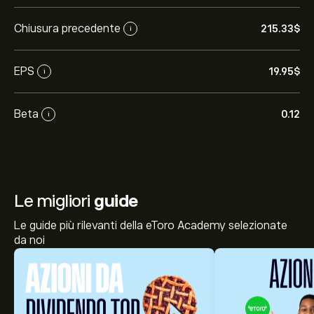
Chiusura precedente
215.33‎$‎
i
EPS
19.95‎$‎
i
Beta
0.12
i
Le migliori
guide
Le guide più rilevanti della eToro Academy selezionate
da noi