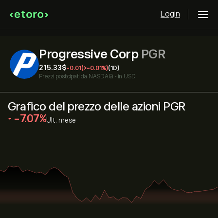
Login
Progressive Corp
PGR
215.33‎$‎
-0.01
(‎>-‎0.01%)
(1D)
Prezzi posticipati da
NASDAQ
•
in USD
Grafico del prezzo delle azioni PGR
‎-7.07‎
Ult. mese