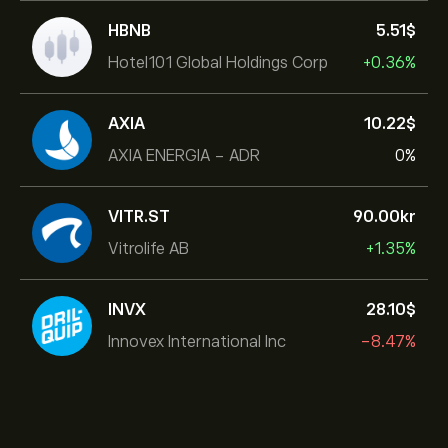
HBNB
5.51‎$‎
Hotel101 Global Holdings Corp
+0.36%
AXIA
10.22‎$‎
AXIA ENERGIA - ADR
0%
VITR.ST
90.00‎kr‎
Vitrolife AB
+1.35%
INVX
28.10‎$‎
Innovex International Inc
-8.47%