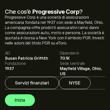
Che cos'è
Progressive Corp
?
Progressive Corp è una società di assicurazioni
americana fondata nel 1937 con sede a Mayfield, Ohio.
La compagnia offre prodotti assicurativi ramo danni
come assicurazioni auto, moto e persone. La società è
quotata in borsa a New York con il simbolo PGR. Investi
Il prezzo attuale delle azioni PGR è di 215.33‎$‎.
nelle azioni del titolo PGR su eToro.
AD
Dipendenti
Susan Patricia Griffith
70.1K
Fondazione
Sede centrale
Il target di prezzo medio per le azioni Progressive Corp è
1937
Mayfield Village, Ohio,
di 215.33‎$‎.
Iscriviti
su eToro per previsioni dettagliate
US
degli analisti e obiettivi di prezzo.
Servizi finanziari
NYSE
Gli analisti offrono previsioni per le azioni Progressive
Corp basate su tendenze di mercato, rapporti finanziari
Inizia
e crescita prevista. Consulta le previsioni recenti per i
futuri movimenti dei prezzi.