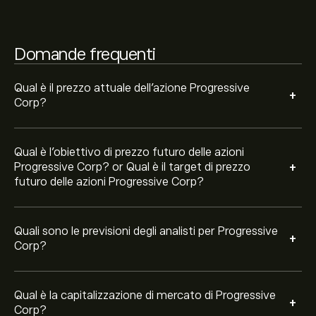
La capitalizzazione di mercato di Progressive Corp è
125.19B‎$‎
Domande frequenti
Sulla base delle raccomandazioni di 15 analisti per PGR
negli ultimi 3 mesi, il consenso generale è Acquisto
Qual è il prezzo attuale dell'azione Progressive
+
Moderato.
Corp?
Qual è l'obiettivo di prezzo futuro delle azioni
+
Progressive Corp? or Qual è il target di prezzo
futuro delle azioni Progressive Corp?
Quali sono le previsioni degli analisti per Progressive
+
Corp?
Qual è la capitalizzazione di mercato di Progressive
+
Corp?