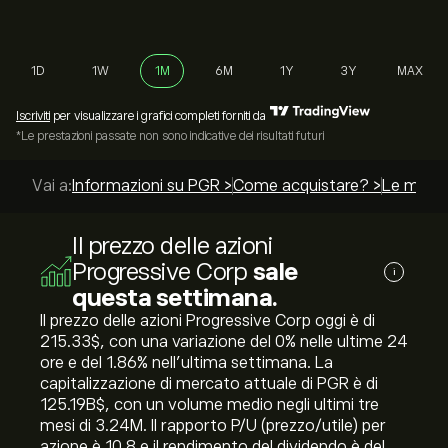
1D
1W
1M
6M
1Y
3Y
MAX
Iscriviti
per visualizzare i grafici completi forniti da
*Le prestazioni passate non sono indicative dei risultati futuri
Vai a:
Informazioni su PGR >
Come acquistare? >
Le miglio
Il prezzo delle azioni
Progressive Corp
sale
i
questa settimana.
Il prezzo delle azioni Progressive Corp oggi è di
215.33‎$‎, con una variazione del ‎0‎% nelle ultime 24
ore e del ‎1.86‎% nell'ultima settimana. La
capitalizzazione di mercato attuale di PGR è di
125.19B‎$‎, con un volume medio negli ultimi tre
mesi di 3.24M. Il rapporto P/U (prezzo/utile) per
azione è 10.8 e il rendimento del dividendo è del