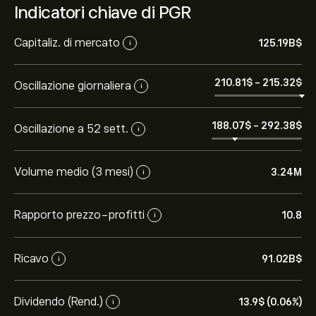
Indicatori chiave di PGR
Capitaliz. di mercato
125.19B‎$‎
i
210.81‎$‎
-
215.32‎$‎
Oscillazione giornaliera
i
188.07‎$‎
-
292.38‎$‎
Oscillazione a 52 sett.
i
Volume medio (3 mesi)
3.24M
i
Rapporto prezzo-profitti
10.8
i
Ricavo
91.02B‎$‎
i
Dividendo (Rend.)
13.9‎$‎ (0.06%)
i