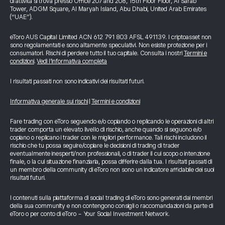
di attività si trova presso Office 207 and 208, 15th Floor Floor, Al Sarab
Tower, ADGM Square, Al Maryah Island, Abu Dhabi, United Arab Emirates
(“UAE”).
eToro AUS Capital Limited ACN 612 791 803 AFSL 491139. I criptoasset non
sono regolamentati e sono altamente speculativi. Non esiste protezione per i
consumatori. Rischi di perdere tutto il tuo capitale. Consulta i nostri
Termini e
condizioni
.
Vedi l’informativa completa
I risultati passati non sono indicativi dei risultati futuri.
Informativa generale sui rischi
|
Termini e condizioni
Fare trading con eToro seguendo e/o copiando o replicando le operazioni di altri
trader comporta un elevato livello di rischio, anche quando si seguono e/o
copiano o replicano i trader con le migliori performance. Tali rischi includono il
rischio che tu possa seguire/copiare le decisioni di trading di trader
eventualmente inesperti/non professionali, o di trader il cui scopo o intenzione
finale, o la cui situazione finanziaria, possa differire dalla tua. I risultati passati di
un membro della community di eToro non sono un indicatore affidabile dei suoi
risultati futuri.
I contenuti sulla piattaforma di social trading di eToro sono generati dai membri
della sua community e non contengono consigli o raccomandazioni da parte di
eToro o per conto di eToro - Your Social Investment Network.