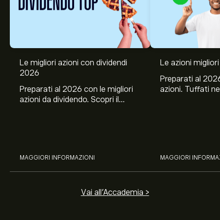
Le migliori azioni con dividendi
Le azioni migliori
2026
Preparati al 2026
Preparati al 2026 con le migliori
azioni. Tuffati ne
azioni da dividendo. Scopri il
Banco BPM, Ama
potenziale di J&J, Chevron,
TSMC, Costco e El
Coca-Cola, Verizon, Eni, A2A
all’analisi espert
con l’analisi esperta di eToro.
MAGGIORI INFORMAZIONI
MAGGIORI INFORMA
Vai all'Accademia >