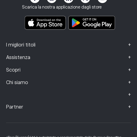
Termini e condizioni
Assicurazione sugli investimenti
Scarica la nostra applicazione dagli store
Documenti informativi chiave
Smart Portfolios
Dati sui reclami (clienti FCA)
+
I migliori titoli
+
Assistenza
+
Scopri
+
Chi siamo
+
+
Partner