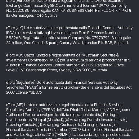
eToro (Europe) Ltd è autorizzata e regolamentata dalla Cyprus Securities
Exchange Commission (CySEC) con numero di licenza# 109/10. Company
No. C200585. Sede legale: KANIKA BUSINESS CENTRE, FLOOR 7, 4 Profiti
Ilia Germasogeia, 4046 Cyprus
eToro (UK) Ltd è autorizzata e regolamentata dalla Financial Conduct Authority
(FCA) per servizi relativi agli investimenti, con Firm Reference Number:
583263. Registrata in Inghilterra con Company No. 07973792. Sede legale:
24th floor, One Canada Square, Canary Wharf, London E14 5AB, England.
eToro AUS Capital Limited è regolamentata dall’Australian Securities &
Investments Commission (ASIC) per la fornitura di servizi e prodotti finanziari.
Australian Financial Services Licence number: 491139. Registered Office:
Level 3, 60 Castlereagh Street, Sydney NSW 2000, Australia
eToro (Seychelles) Ltd. è autorizzata dalla Financial Services Authority
Seychelles ("FSAS") a fornire servizi di broker-dealer ai sensi del Securities Act
2007 License #SD076
eToro (ME) Limited è autorizzata e regolamentata dalla Financial Services
Regulatory Authority ("FSRA") dell’Abu Dhabi Global Market (“ADGM”) come
Authorised Person a svolgere le attività regolamentate di (a) Dealing in
Investments as Principal (Matched), (b) Arranging Deals in Investments, (c)
Providing Custody, (d) Arranging Custody e (e) Managing Assets (con
Financial Services Permission Number 220073) ai sensi delle Financial Services
and Market Regulations 2015 (“FSMR”). La sua sede legale e principale sede