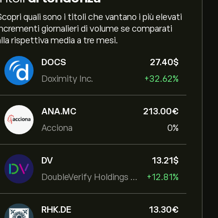
Scopri quali sono i titoli che vantano i più elevati
incrementi giornalieri di volume se comparati
alla rispettiva media a tre mesi.
DOCS
27.40‎$‎
Doximity Inc.
+32.62%
ANA.MC
213.00‎€‎
Acciona
0%
DV
13.21‎$‎
DoubleVerify Holdings Inc
+12.81%
RHK.DE
13.30‎€‎