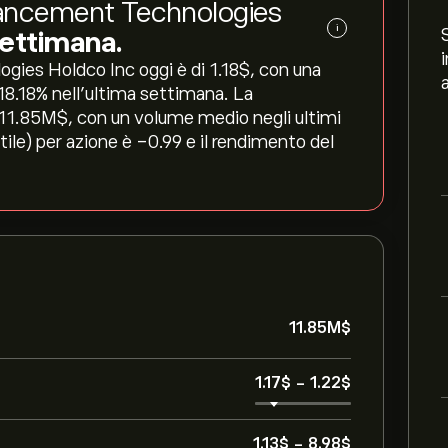
Enhancement Technologies
i
ettimana.
gies Holdco Inc oggi è di 1.18‎$‎, con una
-18.18‎% nell'ultima settimana. La
 11.85M‎$‎, con un volume medio negli ultimi
ile) per azione è -0.99 e il rendimento del
11.85M‎$‎
1.17‎$‎
-
1.22‎$‎
1.13‎$‎
-
8.98‎$‎