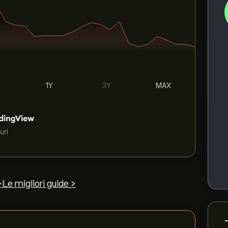
1Y
3Y
MAX
uri
>
Le migliori guide >