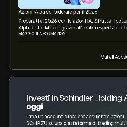
Il target di prezzo medio per le azioni Schindler
Azioni IA da considerare per il 2026
eToro per previsioni dettagliate degli analisti e o
Preparati al 2026 con le azioni IA. Sfrutta il p
Gli analisti offrono previsioni per le azioni Sch
Alphabet e Micron grazie all’analisi esperta di eT
mercato, rapporti finanziari e crescita prevista. C
MAGGIORI INFORMAZIONI
movimenti dei prezzi.
La capitalizzazione di mercato di Schindler Hol
Vai all'Acc
Investi in Schindler Holding
oggi
Crea un account eToro per acquistare azioni
SCHP.ZU su una piattaforma di trading mult