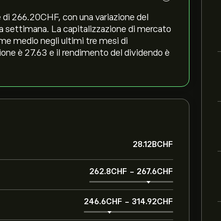
è di 266.20‎CHF‎, con una variazione del
tima settimana. La capitalizzazione di mercato
me medio negli ultimi tre mesi di
ione è 27.63 e il rendimento del dividendo è
28.12B‎CHF‎
262.8‎CHF‎
-
267.6‎CHF‎
246.6‎CHF‎
-
314.92‎CHF‎