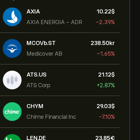
AXIA
10.22‎$‎
AXIA ENERGIA - ADR
-2.39%
MCOVb.ST
238.50‎kr‎
Medicover AB
-1.65%
ATS.US
21.12‎$‎
ATS Corp
+2.87%
CHYM
29.03‎$‎
Chime Financial Inc
-7.10%
LEN.DE
23.85‎€‎