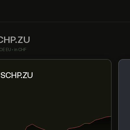
CHP.ZU
OE EU
•
in CHF
ni SCHP.ZU