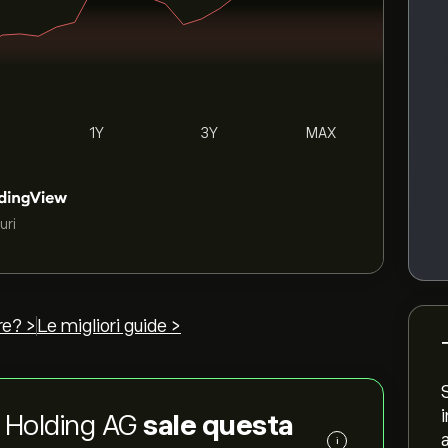
1Y
3Y
MAX
uri
re? >
Le migliori guide >
er Holding AG
sale questa
i