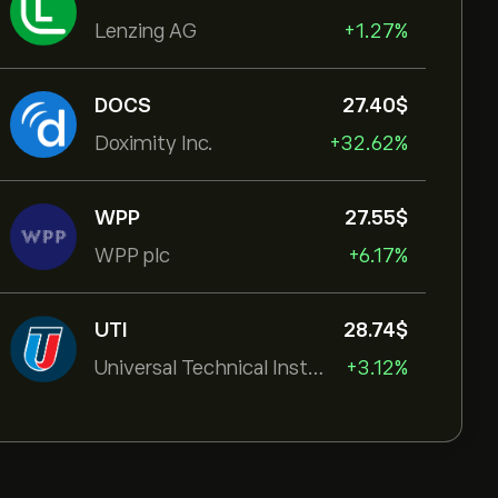
Lenzing AG
+1.27%
DOCS
27.40‎$‎
Doximity Inc.
+32.62%
WPP
27.55‎$‎
WPP plc
+6.17%
UTI
28.74‎$‎
Universal Technical Institut
+3.12%