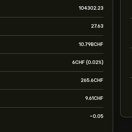
104302.23
27.63
10.79B‎CHF‎
6‎CHF‎ (0.02%)
265.6‎CHF‎
9.61‎CHF‎
-0.05