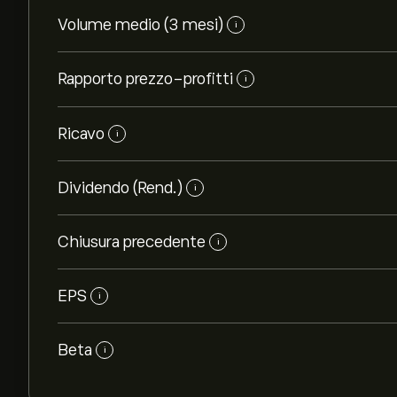
Volume medio (3 mesi)
i
Rapporto prezzo-profitti
i
Ricavo
i
Dividendo (Rend.)
i
Chiusura precedente
i
EPS
i
Beta
i