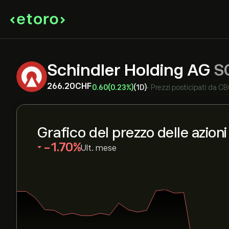
Schindler Holding AG
S
266.20‎CHF‎
0.60
(0.23%)
(1D)
•
Prezzi posticipati da
CB
Grafico del prezzo delle azio
‎-1.70‎
Ult. mese