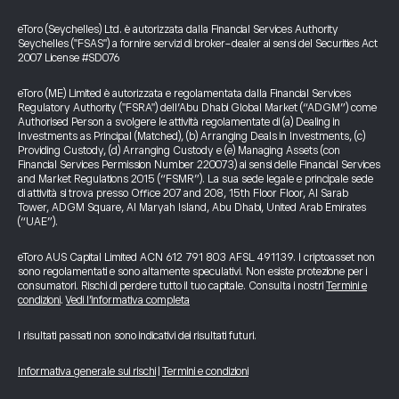
eToro (Seychelles) Ltd. è autorizzata dalla Financial Services Authority
Seychelles ("FSAS") a fornire servizi di broker-dealer ai sensi del Securities Act
2007 License #SD076
eToro (ME) Limited è autorizzata e regolamentata dalla Financial Services
Regulatory Authority ("FSRA") dell’Abu Dhabi Global Market (“ADGM”) come
Authorised Person a svolgere le attività regolamentate di (a) Dealing in
Investments as Principal (Matched), (b) Arranging Deals in Investments, (c)
Providing Custody, (d) Arranging Custody e (e) Managing Assets (con
Financial Services Permission Number 220073) ai sensi delle Financial Services
and Market Regulations 2015 (“FSMR”). La sua sede legale e principale sede
di attività si trova presso Office 207 and 208, 15th Floor Floor, Al Sarab
Tower, ADGM Square, Al Maryah Island, Abu Dhabi, United Arab Emirates
(“UAE”).
eToro AUS Capital Limited ACN 612 791 803 AFSL 491139. I criptoasset non
sono regolamentati e sono altamente speculativi. Non esiste protezione per i
consumatori. Rischi di perdere tutto il tuo capitale. Consulta i nostri
Termini e
condizioni
.
Vedi l’informativa completa
I risultati passati non sono indicativi dei risultati futuri.
Informativa generale sui rischi
|
Termini e condizioni