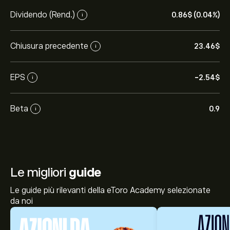
Dividendo (Rend.)
0.86‎$‎ (0.04%)
i
Chiusura precedente
23.46‎$‎
i
EPS
-2.54‎$‎
i
Beta
0.9
i
Le migliori
guide
Le guide più rilevanti della eToro Academy selezionate
da noi