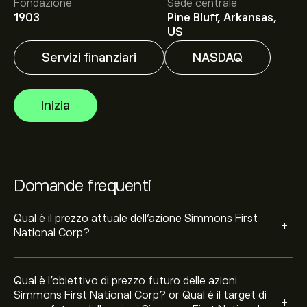
Fondazione
Sede centrale
1903
Pine Bluff, Arkansas,
Il target di prezzo medio per le azioni Simmons First
US
National Corp è di 23.46‎$‎.
Iscriviti
su eToro per
Servizi finanziari
NASDAQ
previsioni dettagliate degli analisti e obiettivi di prezzo.
Gli analisti offrono previsioni per le azioni Simmons First
Inizia
National Corp basate su tendenze di mercato, rapporti
finanziari e crescita prevista. Consulta le previsioni
recenti per i futuri movimenti dei prezzi.
La capitalizzazione di mercato di Simmons First
National Corp è 3.39B‎$‎
Domande frequenti
Sulla base delle raccomandazioni di 4 analisti per SFNC
Qual è il prezzo attuale dell'azione Simmons First
+
negli ultimi 3 mesi, il consenso generale è Attendi.
National Corp?
Qual è l'obiettivo di prezzo futuro delle azioni
Simmons First National Corp? or Qual è il target di
+