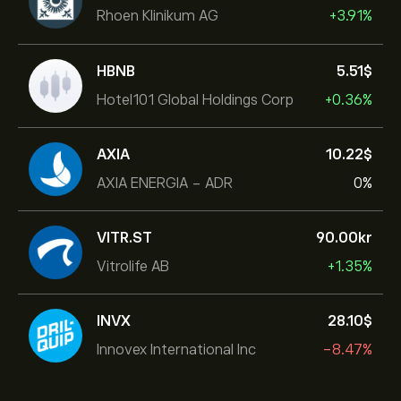
Rhoen Klinikum AG
+3.91%
HBNB
5.51‎$‎
Hotel101 Global Holdings Corp
+0.36%
AXIA
10.22‎$‎
AXIA ENERGIA - ADR
0%
VITR.ST
90.00‎kr‎
Vitrolife AB
+1.35%
INVX
28.10‎$‎
Innovex International Inc
-8.47%