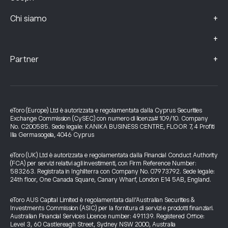
+
Chi siamo
+
+
Partner
eToro (Europe) Ltd è autorizzata e regolamentata dalla Cyprus Securities
Exchange Commission (CySEC) con numero di licenza# 109/10. Company
No. C200585. Sede legale: KANIKA BUSINESS CENTRE, FLOOR 7, 4 Profiti
Ilia Germasogeia, 4046 Cyprus
eToro (UK) Ltd è autorizzata e regolamentata dalla Financial Conduct Authority
(FCA) per servizi relativi agli investimenti, con Firm Reference Number:
583263. Registrata in Inghilterra con Company No. 07973792. Sede legale:
24th floor, One Canada Square, Canary Wharf, London E14 5AB, England.
eToro AUS Capital Limited è regolamentata dall’Australian Securities &
Investments Commission (ASIC) per la fornitura di servizi e prodotti finanziari.
Australian Financial Services Licence number: 491139. Registered Office:
Level 3, 60 Castlereagh Street, Sydney NSW 2000, Australia