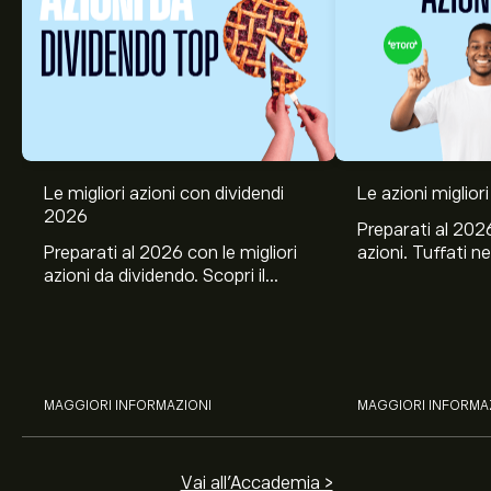
Le migliori azioni con dividendi
Le azioni migliori
2026
Preparati al 2026
Preparati al 2026 con le migliori
azioni. Tuffati ne
azioni da dividendo. Scopri il
Banco BPM, Ama
potenziale di J&J, Chevron,
TSMC, Costco e El
Coca-Cola, Verizon, Eni, A2A
all’analisi espert
con l’analisi esperta di eToro.
MAGGIORI INFORMAZIONI
MAGGIORI INFORMA
Vai all'Accademia >