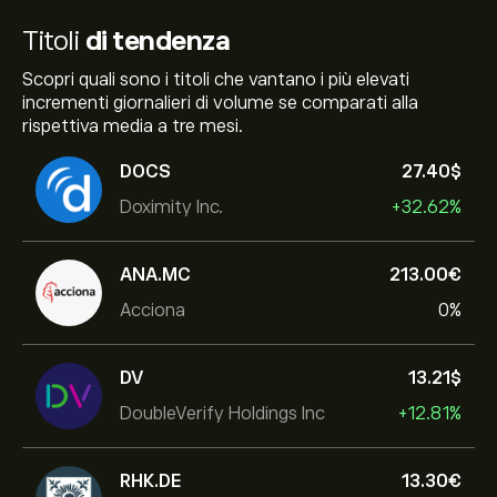
Titoli
di tendenza
Scopri quali sono i titoli che vantano i più elevati
incrementi giornalieri di volume se comparati alla
rispettiva media a tre mesi.
DOCS
27.40‎$‎
Doximity Inc.
+32.62%
ANA.MC
213.00‎€‎
Acciona
0%
DV
13.21‎$‎
DoubleVerify Holdings Inc
+12.81%
RHK.DE
13.30‎€‎