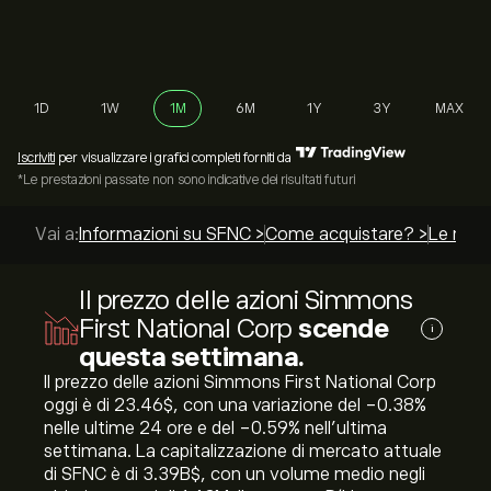
1D
1W
1M
6M
1Y
3Y
MAX
Iscriviti
per visualizzare i grafici completi forniti da
*Le prestazioni passate non sono indicative dei risultati futuri
Vai a:
Informazioni su SFNC >
Come acquistare? >
Le migli
Il prezzo delle azioni Simmons
First National Corp
scende
i
questa settimana.
Il prezzo delle azioni Simmons First National Corp
oggi è di 23.46‎$‎, con una variazione del ‎-0.38‎%
nelle ultime 24 ore e del ‎-0.59‎% nell'ultima
settimana. La capitalizzazione di mercato attuale
di SFNC è di 3.39B‎$‎, con un volume medio negli