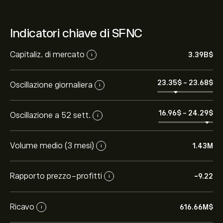
Indicatori chiave di SFNC
Capitaliz. di mercato
3.39B‎$‎
i
23.35‎$‎
-
23.68‎$‎
Oscillazione giornaliera
i
16.96‎$‎
-
24.29‎$‎
Oscillazione a 52 sett.
i
Volume medio (3 mesi)
1.43M
i
Rapporto prezzo-profitti
-9.22
i
Ricavo
616.66M‎$‎
i