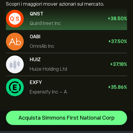
Scopri i maggiori mover azionari sul mercato.
QNST
+
38.50
%
QuinStreet Inc
OABI
+
37.50
%
OmniAb Inc
HUIZ
+
37.18
%
Huize Holding Ltd
EXFY
+
35.86
%
Expensify Inc - A
NVIDIA Corporation
Acquista Simmons First National Corp
Amazon.com Inc
Centro assistenza