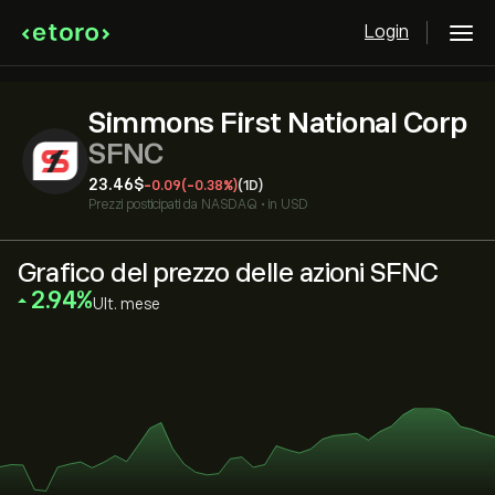
Login
Simmons First National Corp
SFNC
23.46‎$‎
-0.09
(-0.38%)
(1D)
Prezzi posticipati da
NASDAQ
•
in USD
Grafico del prezzo delle azioni SFNC
‎2.94‎
Ult. mese