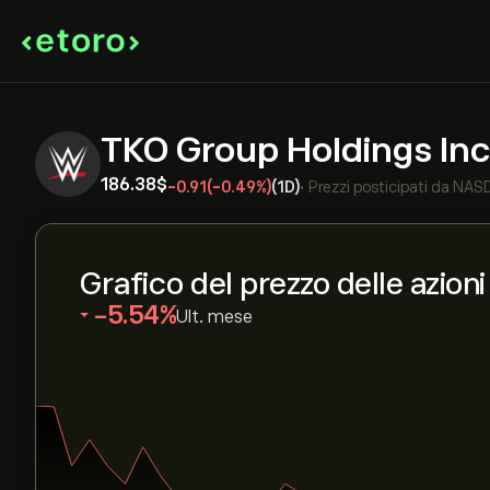
TKO Group Holdings In
186.38‎$‎
-0.91
(-0.49%)
(1D)
•
Prezzi posticipati da
NAS
Grafico del prezzo delle azion
‎-5.54‎
Ult. mese