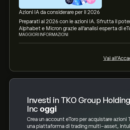
Il target di prezzo medio per le azioni TKO Group
Azioni IA da considerare per il 2026
per previsioni dettagliate degli analisti e obiettiv
Preparati al 2026 con le azioni IA. Sfrutta il p
Gli analisti offrono previsioni per le azioni TKO
Alphabet e Micron grazie all’analisi esperta di eT
mercato, rapporti finanziari e crescita prevista. C
MAGGIORI INFORMAZIONI
movimenti dei prezzi.
La capitalizzazione di mercato di TKO Group Hold
Vai all'Acc
Sulla base delle raccomandazioni di 9 analisti pe
generale è Acquisto forte.
Investi in TKO Group Holdin
Inc
oggi
Crea un account eToro per acquistare azioni
una piattaforma di trading multi-asset, intui