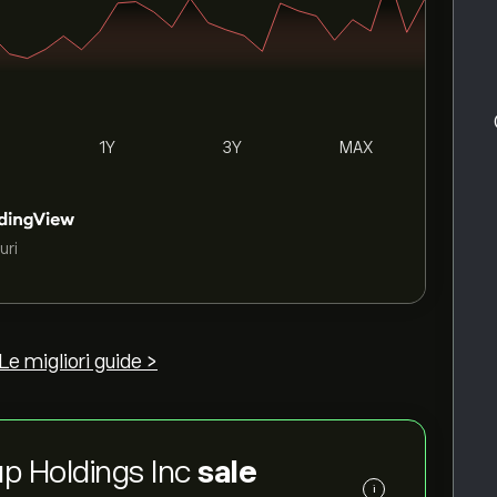
1Y
3Y
MAX
uri
Le migliori guide >
oup Holdings Inc
sale
i