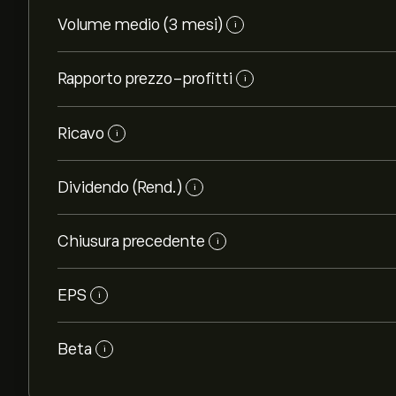
Volume medio (3 mesi)
i
Rapporto prezzo-profitti
i
Ricavo
i
Dividendo (Rend.)
i
Chiusura precedente
i
EPS
i
Beta
i