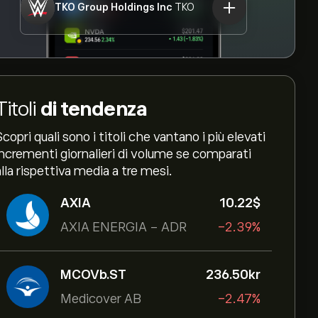
TKO Group Holdings Inc
TKO
Titoli
di tendenza
Scopri quali sono i titoli che vantano i più elevati
incrementi giornalieri di volume se comparati
alla rispettiva media a tre mesi.
AXIA
10.22‎$‎
AXIA ENERGIA - ADR
-2.39%
MCOVb.ST
236.50‎kr‎
Medicover AB
-2.47%