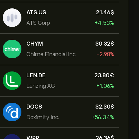
ATS.US
21.46‎$‎
ATS Corp
+4.53%
CHYM
30.32‎$‎
Chime Financial Inc
-2.98%
LEN.DE
23.80‎€‎
Lenzing AG
+1.06%
DOCS
32.30‎$‎
Doximity Inc.
+56.34%
WPP
26.36‎$‎