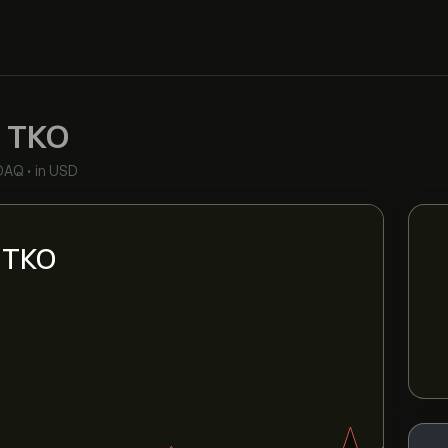
c
TKO
DAQ
•
in USD
i TKO