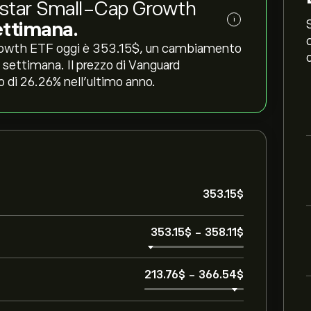
ngstar Small-Cap Growth
i
ettimana.
rowth ETF oggi è 353.15‎$‎, un cambiamento
ma settimana. Il prezzo di Vanguard
 ‎26.26‎% nell'ultimo anno.
353.15‎$‎
353.15‎$‎
-
358.11‎$‎
213.76‎$‎
-
366.54‎$‎