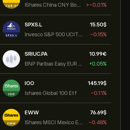
iShares China CNY Bond UCITS ETF
‎>-‎0.01%
SPXS.L
15.50‎$‎
Invesco S&P 500 UCITS ETF
-0.15%
SRIUC.PA
10.99‎€‎
BNP Paribas Easy EUR Corp Bond SRI Fossil Free Ult
+0.05%
IOO
145.19‎$‎
Ishares Global 100 Etf
-0.11%
EWW
76.69‎$‎
iShares MSCI Mexico ETF
-0.48%