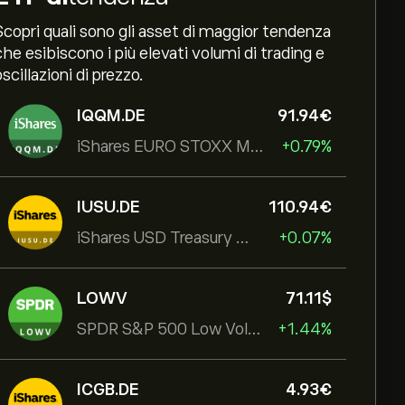
Scopri quali sono gli asset di maggior tendenza
che esibiscono i più elevati volumi di trading e
oscillazioni di prezzo.
IQQM.DE
91.94‎€‎
iShares EURO STOXX Mid UCITS ETF
+0.79%
IUSU.DE
110.94‎€‎
iShares USD Treasury Bond 1-3yr UCITS ETF
+0.07%
LOWV
71.11‎$‎
SPDR S&P 500 Low Volatility UCITS ETF
+1.44%
ICGB.DE
4.93‎€‎