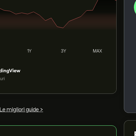
1Y
3Y
MAX
uri
Le migliori guide >