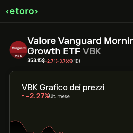
Valore Vanguard Morni
Growth ETF
VBK
353.15‎$‎
-2.71
(-0.76%)
(1D)
VBK Grafico dei prezzi
‎-2.27‎
Ult. mese