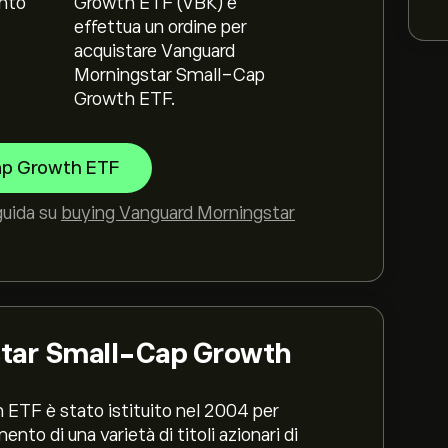
nto
Growth ETF (VBK) e
effettua un ordine per
acquistare Vanguard
Morningstar Small-Cap
Growth ETF.
ap Growth ETF
guida su
buying Vanguard Morningstar
tar Small-Cap Growth
 ETF è stato istituito nel 2004 per
to di una varietà di titoli azionari di