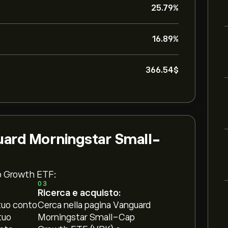
25.79%
16.89%
366.54‎$‎
uard Morningstar Small-
p Growth ETF:
03
Ricerca e acquisto:
tuo conto
Cerca nella pagina Vanguard
tuo
Morningstar Small-Cap