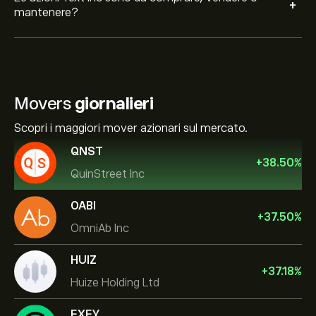
+
mantenere?
Movers
giornalieri
Scopri i maggiori mover azionari sul mercato.
QNST
+
38.50
%
QuinStreet Inc
OABI
+
37.50
%
OmniAb Inc
HUIZ
+
37.18
%
Huize Holding Ltd
EXFY