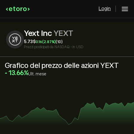
Login
Yext Inc
YEXT
5.73‎$‎
0.16
(2.87%)
(1D)
Prezzi posticipati da
NASDAQ
•
in USD
Grafico del prezzo delle azioni YEXT
‎13.66‎
Ult. mese