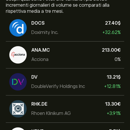
incrementi giornalieri di volume se comparati alla
rispettiva media a tre mesi.
DOCS
27.40‎$‎
Doximity Inc.
+32.62%
ANA.MC
213.00‎€‎
Acciona
0%
DV
13.21‎$‎
DoubleVerify Holdings Inc
+12.81%
RHK.DE
13.30‎€‎
Rhoen Klinikum AG
+3.91%