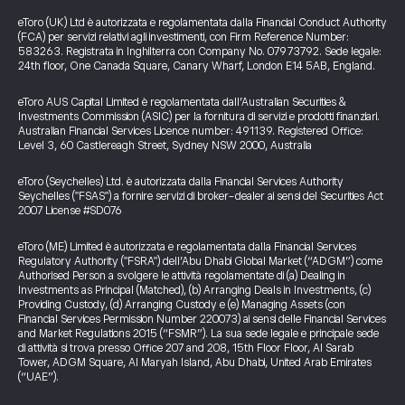
eToro (UK) Ltd è autorizzata e regolamentata dalla Financial Conduct Authority
(FCA) per servizi relativi agli investimenti, con Firm Reference Number:
583263. Registrata in Inghilterra con Company No. 07973792. Sede legale:
24th floor, One Canada Square, Canary Wharf, London E14 5AB, England.
eToro AUS Capital Limited è regolamentata dall’Australian Securities &
Investments Commission (ASIC) per la fornitura di servizi e prodotti finanziari.
Australian Financial Services Licence number: 491139. Registered Office:
Level 3, 60 Castlereagh Street, Sydney NSW 2000, Australia
eToro (Seychelles) Ltd. è autorizzata dalla Financial Services Authority
Seychelles ("FSAS") a fornire servizi di broker-dealer ai sensi del Securities Act
2007 License #SD076
eToro (ME) Limited è autorizzata e regolamentata dalla Financial Services
Regulatory Authority ("FSRA") dell’Abu Dhabi Global Market (“ADGM”) come
Authorised Person a svolgere le attività regolamentate di (a) Dealing in
Investments as Principal (Matched), (b) Arranging Deals in Investments, (c)
Providing Custody, (d) Arranging Custody e (e) Managing Assets (con
Financial Services Permission Number 220073) ai sensi delle Financial Services
and Market Regulations 2015 (“FSMR”). La sua sede legale e principale sede
di attività si trova presso Office 207 and 208, 15th Floor Floor, Al Sarab
Tower, ADGM Square, Al Maryah Island, Abu Dhabi, United Arab Emirates
(“UAE”).