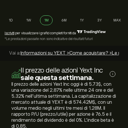
1D
1W
1M
6M
1Y
3Y
MAX
Iscriviti
per visualizzare i grafici completi forniti da
*Le prestazioni passate non sono indicative dei risultati futuri
Vai a:
Informazioni su YEXT >
Come acquistare? >
Le migli
Il prezzo delle azioni Yext Inc
i
sale questa settimana.
Il prezzo delle azioni Yext Inc oggi è di 5.73‎$‎, con
una variazione del ‎2.87‎% nelle ultime 24 ore e del
‎5.32‎% nell'ultima settimana. La capitalizzazione di
mercato attuale di YEXT è di 574.42M‎$‎, con un
volume medio negli ultimi tre mesi di 1.28M. Il
rapporto P/U (prezzo/utile) per azione è 76.5 e il
rendimento del dividendo è del 0%. L'indice beta è
di 0.85.