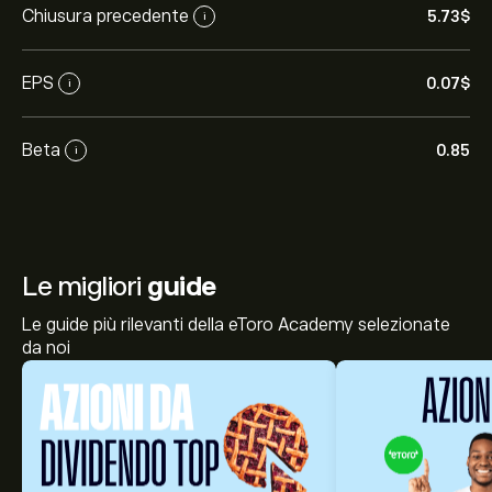
Chiusura precedente
5.73‎$‎
i
EPS
0.07‎$‎
i
Beta
0.85
i
Le migliori
guide
Le guide più rilevanti della eToro Academy selezionate
da noi