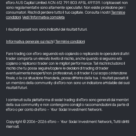
eToro AUS Capital Limited ACN 612 791 803 AFSL 491139. I criptoasset non
sono regolamentati e sono altamente speculativi. Non esiste protezione per i
consumatori. Rischi di perdere tutto il tuo capitale. Consulta i nostri
Termini e
condizioni
.
Vedi l’informativa completa
I risultati passati non sono indicativi dei risultati futuri.
Informativa generale sui rischi
|
Termini e condizioni
Fare trading con eToro seguendo e/o copiando o replicando le operazioni di altri
trader comporta un elevato livello di rischio, anche quando si seguono e/o
copiano o replicano i trader con le migliori performance. Tali rischi includono il
rischio che tu possa seguire/copiare le decisioni di trading di trader
eventualmente inesperti/non professionali, o di trader il cui scopo o intenzione
finale, o la cui situazione finanziaria, possa differire dalla tua. I risultati passati di
un membro della community di eToro non sono un indicatore affidabile dei suoi
risultati futuri.
I contenuti sulla piattaforma di social trading di eToro sono generati dai membri
della sua community e non contengono consigli o raccomandazioni da parte di
eToro o per conto di eToro - Your Social Investment Network.
Copyright © 2006-2026 eToro - Your Social Investment Network, Tutti i diritti
riservati.