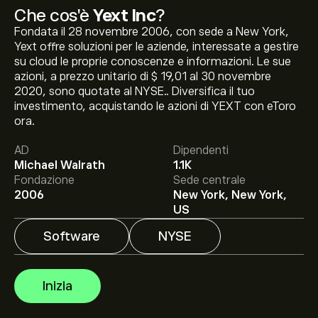
Che cos'è
Yext Inc
?
Fondata il 28 novembre 2006, con sede a New York,
Yext offre soluzioni per le aziende, interessate a gestire
su cloud le proprie conoscenze e informazioni. Le sue
azioni, a prezzo unitario di $ 19,01 al 30 novembre
2020, sono quotate al NYSE.. Diversifica il tuo
Il prezzo attuale delle azioni YEXT è di 5.73‎$‎.
investimento, acquistando le azioni di YEXT con eToro
ora.
AD
Dipendenti
Michael Walrath
1.1K
Il target di prezzo medio per le azioni Yext Inc è di 5.73‎$‎.
Fondazione
Sede centrale
Iscriviti
su eToro per previsioni dettagliate degli analisti e
2006
New York, New York,
obiettivi di prezzo.
US
Gli analisti offrono previsioni per le azioni Yext Inc
Software
NYSE
basate su tendenze di mercato, rapporti finanziari e
crescita prevista. Consulta le previsioni recenti per i
futuri movimenti dei prezzi.
La capitalizzazione di mercato di Yext Inc è 574.42M‎$‎
Inizia