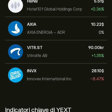
HBNB
5.51‎$‎
Hotel101 Global Holdings Corp
+0.36%
AXIA
10.22‎$‎
AXIA ENERGIA - ADR
0%
VITR.ST
90.00‎kr‎
Vitrolife AB
+1.35%
INVX
28.10‎$‎
Innovex International Inc
-8.47%
Indicatori chiave di YEXT