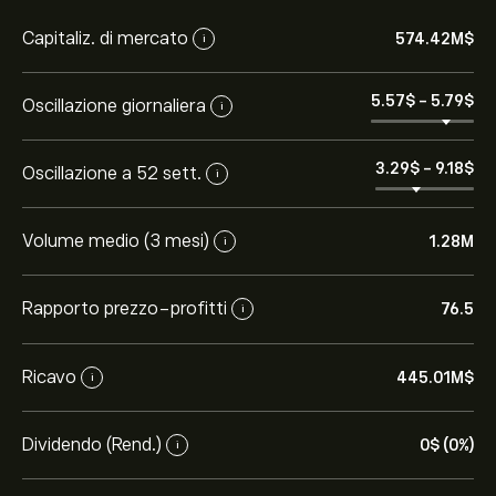
Capitaliz. di mercato
574.42M‎$‎
i
5.57‎$‎
-
5.79‎$‎
Oscillazione giornaliera
i
3.29‎$‎
-
9.18‎$‎
Oscillazione a 52 sett.
i
Volume medio (3 mesi)
1.28M
i
Rapporto prezzo-profitti
76.5
i
Ricavo
445.01M‎$‎
i
Dividendo (Rend.)
0‎$‎ (0%)
i