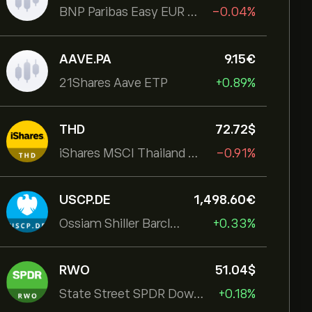
BNP Paribas Easy EUR Corp Bond SRI Fossil Free Ult
-0.04%
AAVE.PA
9.15‎€‎
21Shares Aave ETP
+0.89%
THD
72.72‎$‎
iShares MSCI Thailand ETF
-0.91%
USCP.DE
1,498.60‎€‎
Ossiam Shiller Barclays Cape US Sector Value TR
+0.33%
RWO
51.04‎$‎
State Street SPDR Dow Jones Global
+0.18%