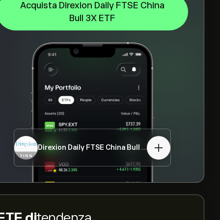
Acquista Direxion Daily FTSE China
Bull 3X ETF
Direxion Daily FTSE China Bull 3X ETF
YINN
ETF di
tendenza