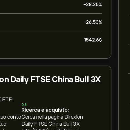
-28.25%
-26.53%
1542.6‎$‎
on Daily FTSE China Bull 3X
X ETF:
03
Ricerca e acquisto:
tuo conto
Cerca nella pagina Direxion
tuo
Daily FTSE China Bull 3X