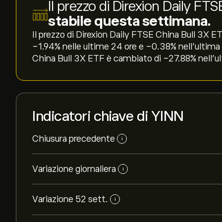
Il prezzo di Direxion Daily FT
stabile questa settimana.
Il prezzo di Direxion Daily FTSE China Bull 3X E
‎-1.94‎% nelle ultime 24 ore e ‎-0.38‎% nell'ultim
China Bull 3X ETF è cambiato di ‎-27.88‎% nell'u
Indicatori chiave di YINN
Chiusura precedente
i
Variazione giornaliera
i
Variazione 52 sett.
i