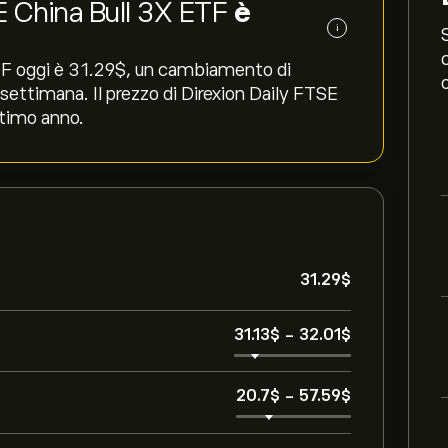
SE China Bull 3X ETF
è
i
TF oggi è 31.29‎$‎, un cambiamento di
a settimana. Il prezzo di Direxion Daily FTSE
ltimo anno.
31.29‎$‎
31.13‎$‎
-
32.01‎$‎
20.7‎$‎
-
57.59‎$‎