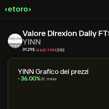
Valore Direxion Daily F
YINN
31.29‎$‎
-0.62
(-1.94%)
(1D)
YINN Grafico dei prezzi
‎36.00‎
Ult. mese