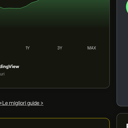
1Y
3Y
MAX
uri
>
Le migliori guide >