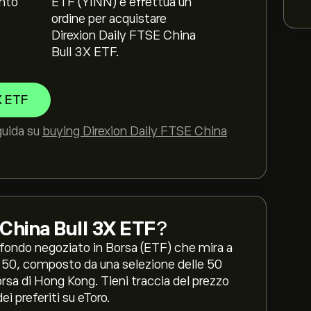
nto
ETF (YINN) e effettua un
ordine per acquistare
Direxion Daily FTSE China
Bull 3X ETF.
X ETF
guida su
buying Direxion Daily FTSE China
 China Bull 3X ETF
?
 fondo negoziato in Borsa (ETF) che mira a
a 50, composto da una selezione delle 50
Borsa di Hong Kong. Tieni traccia del prezzo
ei preferiti su eToro.