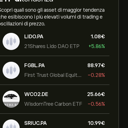
Scopri quali sono gli asset di maggior tendenza
che esibiscono i più elevati volumi di trading e
oscillazioni di prezzo.
LIDO.PA
1.08‎€‎
21Shares Lido DAO ETP
+5.86%
FGBL.PA
88.97‎€‎
First Trust Global Equity Income UCITS ETF
-0.28%
WCO2.DE
25.66‎€‎
WisdomTree Carbon ETF
-0.56%
SRIUC.PA
10.99‎€‎