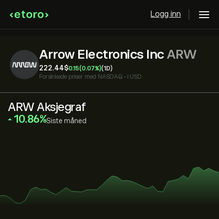
Logg inn
Arrow Electronics Inc
ARW
222.44‎$‎
0.15
(0.07%)
(1D)
Forsinkede priser med
NASDAQ
•
i USD
ARW Aksjegraf
‎10.86‎
Siste måned