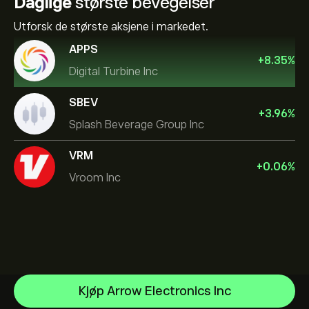
Daglige
største bevegelser
Utforsk de største aksjene i markedet.
APPS
+
8.35
%
Digital Turbine Inc
SBEV
+
3.96
%
Splash Beverage Group Inc
VRM
+
0.06
%
Vroom Inc
NVIDIA Corporation
Kjøp Arrow Electronics Inc
Amazon.com Inc