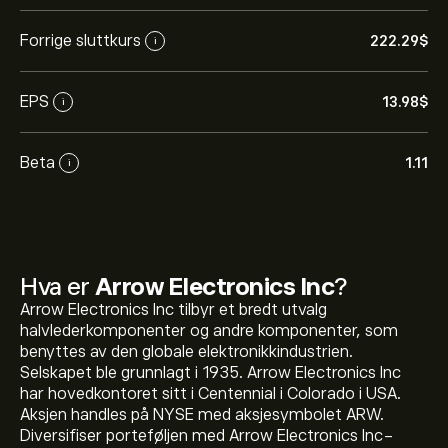
Forrige sluttkurs
222.29‎$‎
i
EPS
13.98‎$‎
i
Beta
1.11
i
Hva er
Arrow Electronics Inc
?
Arrow Electronics Inc tilbyr et bredt utvalg
halvlederkomponenter og andre komponenter, som
benyttes av den globale elektronikkindustrien.
Selskapet ble grunnlagt i 1935. Arrow Electronics Inc
har hovedkontoret sitt i Centennial i Colorado i USA.
Aksjen handles på NYSE med aksjesymbolet ARW.
Diversifiser porteføljen med Arrow Electronics Inc-
Den nåværende prisen på ARW er 222.44‎$‎.