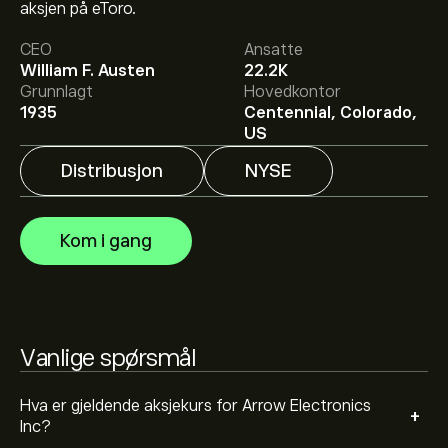
aksjen på eToro.
CEO
Ansatte
William F. Austen
22.2K
Det gjennomsnittlige kursmålet for Arrow Electronics
Grunnlagt
Hovedkontor
Inc er 222.44‎$‎.
Registrer deg
på eToro for detaljerte
1935
Centennial, Colorado,
forventninger og kursmål fra analytikere.
US
Distribusjon
NYSE
Analytikere gir forventninger for Arrow Electronics Inc
basert på markedstrender, finansielle rapporter og
forventet vekst. Sjekk de nyeste forventningene for
Kom i gang
fremtidige prisbevegelser.
Markedsverdien til Arrow Electronics Inc er 11.6B‎$‎
Basert på anbefalinger fra 4 analytikere for ARW de
Vanlige spørsmål
siste 3 månedene, er den generelle konsensusen Holde.
Hva er gjeldende aksjekurs for Arrow Electronics
+
Inc?