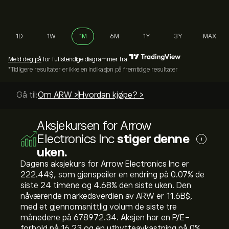
1D
1W
1M
6M
1Y
3Y
MAX
Meld deg på
for fullstendige diagrammer fra
*Tidligere resultater er ikke en indikasjon på fremtidige resultater
Gå til:
Om ARW >
Hvordan kjøpe? >
Aksjekursen for Arrow
Electronics Inc
stiger denne
i
uken.
Dagens aksjekurs for Arrow Electronics Inc er
222.44‎$‎, som gjenspeiler en endring på ‎0.07‎% de
siste 24 timene og ‎4.68‎% den siste uken. Den
nåværende markedsverdien av ARW er 11.6B‎$‎,
med et gjennomsnittlig volum de siste tre
månedene på 678972.34. Aksjen har en P/E-
forhold på 16.23 og en utbytteavkastning på 0%.