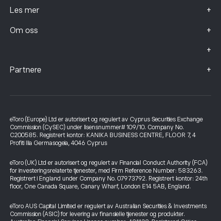
+
Les mer
+
Om oss
+
+
Partnere
eToro (Europe) Ltd er autorisert og regulert av Cyprus Securities Exchange
Commission (CySEC) under lisensnummer# 109/10. Company No.
C200585. Registrert kontor: KANIKA BUSINESS CENTRE, FLOOR 7, 4
Profiti Ilia Germasogeia, 4046 Cyprus
eToro (UK) Ltd er autorisert og regulert av Financial Conduct Authority (FCA)
for investeringsrelaterte tjenester, med Firm Reference Number: 583263.
Registrert i England under Company No. 07973792. Registrert kontor: 24th
floor, One Canada Square, Canary Wharf, London E14 5AB, England.
eToro AUS Capital Limited er regulert av Australian Securities & Investments
Commission (ASIC) for levering av finansielle tjenester og produkter.