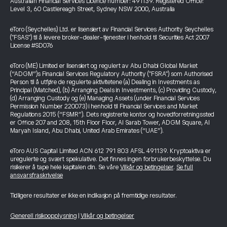
Australian Financial Services Licence number: 491139. Registered Office:
Level 3, 60 Castlereagh Street, Sydney NSW 2000, Australia
eToro (Seychelles) Ltd. er lisensiert av Financial Services Authority Seychelles
("FSAS") til å levere broker-dealer-tjenester i henhold til Securities Act 2007
License #SD076
eToro (ME) Limited er lisensiert og regulert av Abu Dhabi Global Market
(“ADGM”)s Financial Services Regulatory Authority ("FSRA") som Authorised
Person til å utføre de regulerte aktivitetene (a) Dealing in Investments as
Principal (Matched), (b) Arranging Deals in Investments, (c) Providing Custody,
(d) Arranging Custody og (e) Managing Assets (under Financial Services
Permission Number 220073) i henhold til Financial Services and Market
Regulations 2015 (“FSMR”). Dets registrerte kontor og hovedforretningssted
er Office 207 and 208, 15th Floor Floor, Al Sarab Tower, ADGM Square, Al
Maryah Island, Abu Dhabi, United Arab Emirates (“UAE”).
eToro AUS Capital Limited ACN 612 791 803 AFSL 491139. Kryptoaktiva er
uregulerte og svært spekulative. Det finnes ingen forbrukerbeskyttelse. Du
risikerer å tape hele kapitalen din. Se våre
Vilkår og betingelser
.
Se full
ansvarsfraskrivelse
Tidligere resultater er ikke en indikasjon på fremtidige resultater.
Generell risikoopplysning
|
Vilkår og betingelser