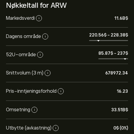
Nøkkeltall for ARW
Markedsverdi
11.6B‎$‎
i
220.56‎$‎
-
228.38‎$‎
Dagens område
i
85.87‎$‎
-
237‎$‎
52U-område
i
Snittvolum (3 m)
678972.34
i
Pris-inntjeningsforhold
16.23
i
Omsetning
33.51B‎$‎
i
Utbytte (avkastning)
0‎$‎ (0%)
i