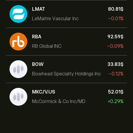
LMAT
80.81‎$‎
LeMaitre Vascular Inc
-0.01%
RBA
92.59‎$‎
RB Global INC
-0.09%
BOW
33.83‎$‎
Bowhead Specialty Holdings Inc
-0.12%
MKC/V.US
52.01‎$‎
McCormick & Co Inc/MD
+0.29%