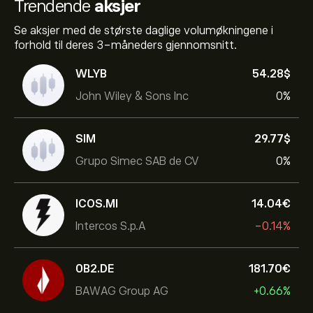
Trendende
aksjer
Se aksjer med de største daglige volumøkningene i
forhold til deres 3-måneders gjennomsnitt.
WLYB
54.28‎$‎
John Wiley & Sons Inc
0%
SIM
29.77‎$‎
Grupo Simec SAB de CV
0%
ICOS.MI
14.04‎€‎
Intercos S.p.A
-0.14%
0B2.DE
181.70‎€‎
BAWAG Group AG
+0.66%