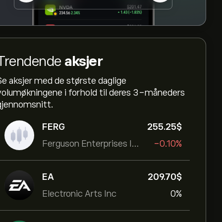
Trendende
aksjer
Se aksjer med de største daglige
volumøkningene i forhold til deres 3-måneders
gjennomsnitt.
FERG
255.25‎$‎
Ferguson Enterprises Inc
-0.10%
EA
209.70‎$‎
Electronic Arts Inc
0%