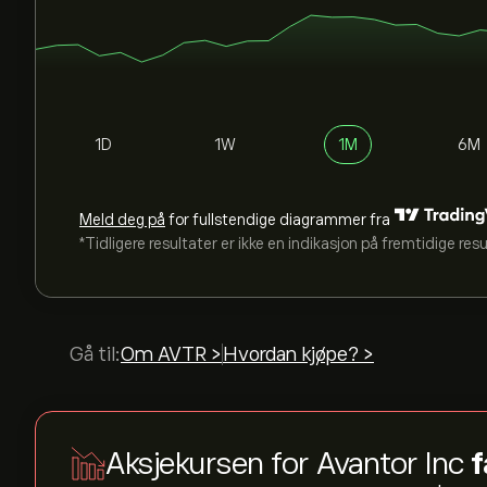
1D
1W
1M
6M
Meld deg på
for fullstendige diagrammer fra
*Tidligere resultater er ikke en indikasjon på fremtidige res
Gå til:
Om AVTR >
Hvordan kjøpe? >
Aksjekursen for Avantor Inc
f