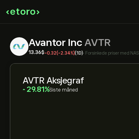
Avantor Inc
AVTR
13.36‎$‎
-0.32
(-2.34%)
(1D)
•
Forsinkede priser med
NA
AVTR Aksjegraf
‎29.81‎
Siste måned