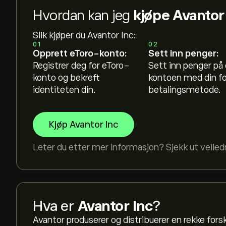
Hvordan kan jeg
kjøpe Avantor 
Slik kjøper du Avantor Inc:
01
02
Opprett eToro-konto:
Sett inn penger:
Registrer deg for eToro-
Sett inn penger på
konto og bekreft
kontoen med din f
identiteten din.
betalingsmetode.
Kjøp Avantor Inc
Leter du etter mer informasjon? Sjekk ut veile
Hva er
Avantor Inc
?
Avantor produserer og distribuerer en rekke forsk
Den nåværende prisen på AVTR er 13.36‎$‎.