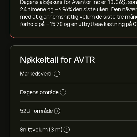
Dagens aksjekurs for Avantor Inc er 13.36‎$‎, so
24 timene og ‎-6.96‎% den siste uken. Den nåvæ
med et gjennomsnittlig volum de siste tre mån
forhold på -15.78 og en utbytteavkastning på 0%
Nøkkeltall for AVTR
Markedsverdi
i
Dagens område
i
52U-område
i
Snittvolum (3 m)
i