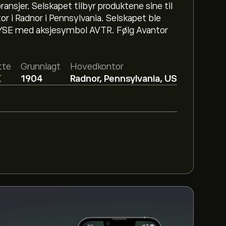
ransjer. Selskapet tilbyr produktene sine til
r i Radnor i Pennsylvania. Selskapet ble
 NYSE med aksjesymbol AVTR. Følg Avantor
er 13.36‎$‎.
Registrer deg
på eToro for
ere.
tte
Grunnlagt
Hovedkontor
sert på markedstrender, finansielle rapporter
K
1904
Radnor, Pennsylvania, US
gene for fremtidige prisbevegelser.
VTR de siste 3 månedene, er den generelle