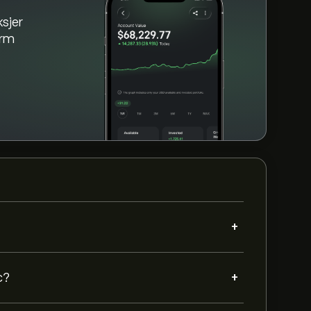
sjer
orm
+
+
c?