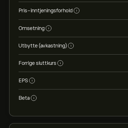
Pris-inntjeningsforhold
i
Omsetning
i
Utbytte (avkastning)
i
Forrige sluttkurs
i
EPS
i
Beta
i