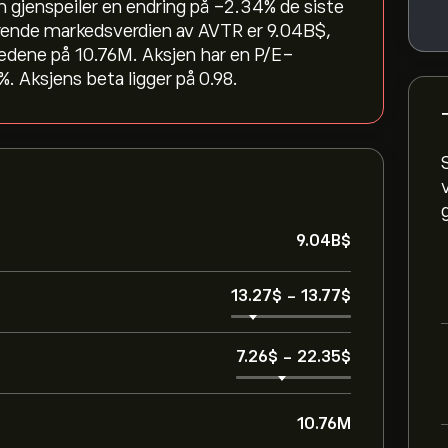
m gjenspeiler en endring på ‎-2.34‎% de siste
rende markedsverdien av AVTR er 9.04B‎$‎,
edene på 10.76M. Aksjen har en P/E-
. Aksjens beta ligger på 0.98.
9.04B‎$‎
13.27‎$‎
-
13.77‎$‎
7.26‎$‎
-
22.35‎$‎
10.76M