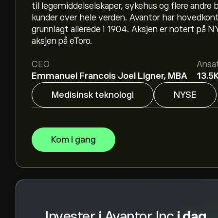
til legemiddelselskaper, sykehus og flere andre b
kunder over hele verden. Avantor har hovedkonto
grunnlagt allerede i 1904. Aksjen er notert på
Det gjennomsnittlige kursmålet for Avantor Inc 
aksjen på eToro.
detaljerte forventninger og kursmål fra analytik
CEO
Ansa
Analytikere gir forventninger for Avantor Inc ba
Emmanuel Francois Joel Ligner, MBA
13.5
og forventet vekst. Sjekk de nyeste forventnin
Medisinsk teknologi
NYSE
Markedsverdien til Avantor Inc er 9.04B‎$‎
Basert på anbefalinger fra 13 analytikere for A
Kom i gang
konsensusen Holde.
Invester i Avantor Inc
i dag