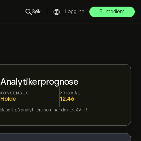
Søk
Logg inn
Bli medlem
Analytikerprognose
KONSENSUS
PRISMÅL
Holde
12.46
Basert på
analytikere som har dekket
AVTR