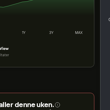
1Y
3Y
MAX
ultater
aller denne uken.
i