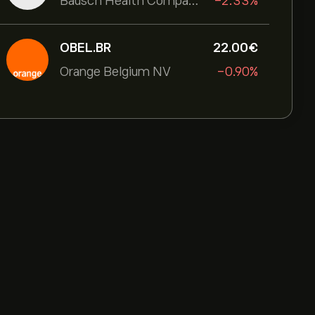
Bausch Health Companies Inc
-2.33%
OBEL.BR
22.00‎€‎
Orange Belgium NV
-0.90%