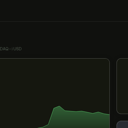
SDAQ
•
i USD