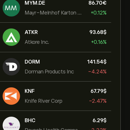
MYM.DE
86.70‎€‎
Mayr-Melnhof Karton AG
+0.12%
ATKR
93.68‎$‎
Atkore Inc.
+0.16%
DORM
141.54‎$‎
Dorman Products Inc
-4.24%
KNF
67.79‎$‎
Knife River Corp
-2.47%
BHC
6.29‎$‎