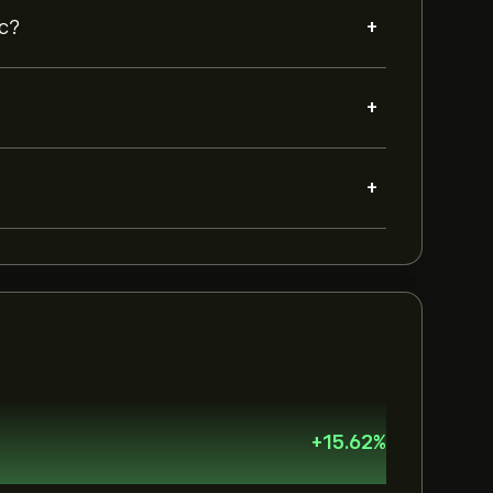
+
nc?
+
+
+
15.62
%