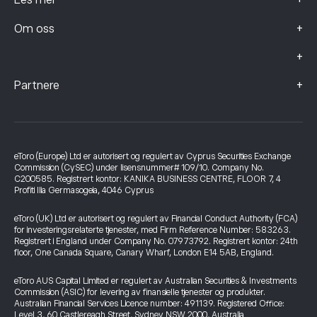
+
Les mer
+
Om oss
+
+
Partnere
eToro (Europe) Ltd er autorisert og regulert av Cyprus Securities Exchange
Commission (CySEC) under lisensnummer# 109/10. Company No.
C200585. Registrert kontor: KANIKA BUSINESS CENTRE, FLOOR 7, 4
Profiti Ilia Germasogeia, 4046 Cyprus
eToro (UK) Ltd er autorisert og regulert av Financial Conduct Authority (FCA)
for investeringsrelaterte tjenester, med Firm Reference Number: 583263.
Registrert i England under Company No. 07973792. Registrert kontor: 24th
floor, One Canada Square, Canary Wharf, London E14 5AB, England.
eToro AUS Capital Limited er regulert av Australian Securities & Investments
Commission (ASIC) for levering av finansielle tjenester og produkter.
Australian Financial Services Licence number: 491139. Registered Office:
Level 3, 60 Castlereagh Street, Sydney NSW 2000, Australia