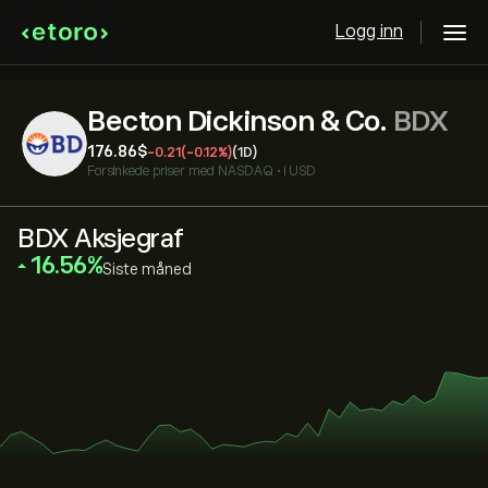
Logg inn
Becton Dickinson & Co.
BDX
176.86‎$‎
-0.21
(-0.12%)
(1D)
Forsinkede priser med
NASDAQ
•
i USD
BDX Aksjegraf
‎16.56‎
Siste måned