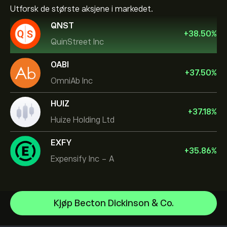
Utforsk de største aksjene i markedet.
QNST
+
38.50
%
QuinStreet Inc
OABI
+
37.50
%
OmniAb Inc
HUIZ
+
37.18
%
Huize Holding Ltd
EXFY
+
35.86
%
Expensify Inc - A
NVIDIA Corporation
Kjøp Becton Dickinson & Co.
Amazon.com Inc
Hjelpesenter