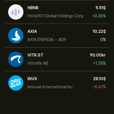
HBNB
5.51‎$‎
Hotel101 Global Holdings Corp
+0.36%
AXIA
10.22‎$‎
AXIA ENERGIA - ADR
0%
VITR.ST
90.00‎kr‎
Vitrolife AB
+1.35%
INVX
28.10‎$‎
Innovex International Inc
-8.47%