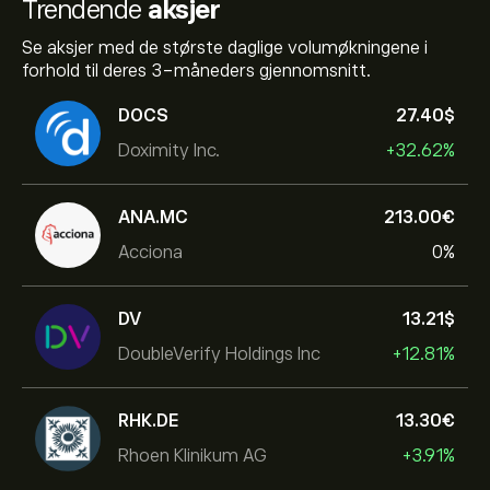
Trendende
aksjer
Se aksjer med de største daglige volumøkningene i
forhold til deres 3-måneders gjennomsnitt.
DOCS
27.40‎$‎
Doximity Inc.
+32.62%
ANA.MC
213.00‎€‎
Acciona
0%
DV
13.21‎$‎
DoubleVerify Holdings Inc
+12.81%
RHK.DE
13.30‎€‎
Rhoen Klinikum AG
+3.91%