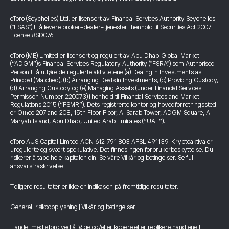
eToro (Seychelles) Ltd. er lisensiert av Financial Services Authority Seychelles
("FSAS") til å levere broker-dealer-tjenester i henhold til Securities Act 2007
License #SD076
eToro (ME) Limited er lisensiert og regulert av Abu Dhabi Global Market
(“ADGM”)s Financial Services Regulatory Authority ("FSRA") som Authorised
Person til å utføre de regulerte aktivitetene (a) Dealing in Investments as
Principal (Matched), (b) Arranging Deals in Investments, (c) Providing Custody,
(d) Arranging Custody og (e) Managing Assets (under Financial Services
Permission Number 220073) i henhold til Financial Services and Market
Regulations 2015 (“FSMR”). Dets registrerte kontor og hovedforretningssted
er Office 207 and 208, 15th Floor Floor, Al Sarab Tower, ADGM Square, Al
Maryah Island, Abu Dhabi, United Arab Emirates (“UAE”).
eToro AUS Capital Limited ACN 612 791 803 AFSL 491139. Kryptoaktiva er
uregulerte og svært spekulative. Det finnes ingen forbrukerbeskyttelse. Du
risikerer å tape hele kapitalen din. Se våre
Vilkår og betingelser
.
Se full
ansvarsfraskrivelse
Tidligere resultater er ikke en indikasjon på fremtidige resultater.
Generell risikoopplysning
|
Vilkår og betingelser
Handel med eToro ved å følge og/eller kopiere eller replikere handlene til