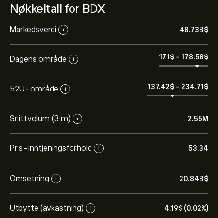
Nøkkeltall for BDX
Markedsverdi
48.73B‎$‎
i
171‎$‎
-
178.58‎$‎
Dagens område
i
137.42‎$‎
-
234.71‎$‎
52U-område
i
Snittvolum (3 m)
2.55M
i
Pris-inntjeningsforhold
53.34
i
Omsetning
20.84B‎$‎
i
Utbytte (avkastning)
4.19‎$‎ (0.02%)
i