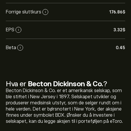
Forrige sluttkurs
176.86‎$‎
i
EPS
3.32‎$‎
i
Beta
0.45
i
Hva er
Becton Dickinson & Co.
?
Becton Dickinson & Co. er et amerikansk selskap, som
ble stiftet i New Jersey i 1897. Selskapet utvikler og
produserer medisinsk utstyr, som de selger rundt om i
hele verden. Det er børsnotert i New York, der aksjene
finnes under symbolet BDX. Ønsker du å investere i
selskapet, kan du legge aksjen til i porteføljen på eToro.
Den nåværende prisen på BDX er 176.86‎$‎.