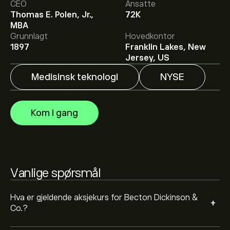
CEO
Ansatte
Thomas E. Polen, Jr.,
72K
MBA
Det gjennomsnittlige kursmålet for Becton Dickinson &
Grunnlagt
Hovedkontor
Co. er 176.86‎$‎.
Registrer deg
på eToro for detaljerte
1897
Franklin Lakes, New
forventninger og kursmål fra analytikere.
Jersey, US
Medisinsk teknologi
NYSE
Analytikere gir forventninger for Becton Dickinson & Co.
basert på markedstrender, finansielle rapporter og
forventet vekst. Sjekk de nyeste forventningene for
Kom i gang
fremtidige prisbevegelser.
Markedsverdien til Becton Dickinson & Co. er 48.73B‎$‎
Basert på anbefalinger fra 4 analytikere for BDX de
Vanlige spørsmål
siste 3 månedene, er den generelle konsensusen Sterkt
kjøp.
Hva er gjeldende aksjekurs for Becton Dickinson &
+
Co.?