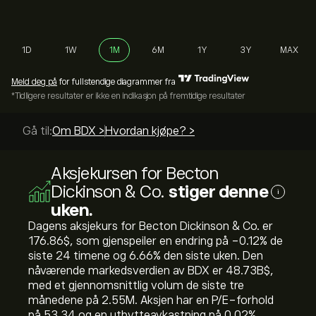
1D
1W
1M
6M
1Y
3Y
MAX
Meld deg på
for fullstendige diagrammer fra
*Tidligere resultater er ikke en indikasjon på fremtidige resultater
Gå til:
Om BDX >
Hvordan kjøpe? >
Aksjekursen for Becton
Dickinson & Co.
stiger denne
i
uken.
Dagens aksjekurs for Becton Dickinson & Co. er
176.86‎$‎, som gjenspeiler en endring på ‎-0.12‎% de
siste 24 timene og ‎6.66‎% den siste uken. Den
nåværende markedsverdien av BDX er 48.73B‎$‎,
med et gjennomsnittlig volum de siste tre
månedene på 2.55M. Aksjen har en P/E-forhold
på 53.34 og en utbytteavkastning på 0.02%.