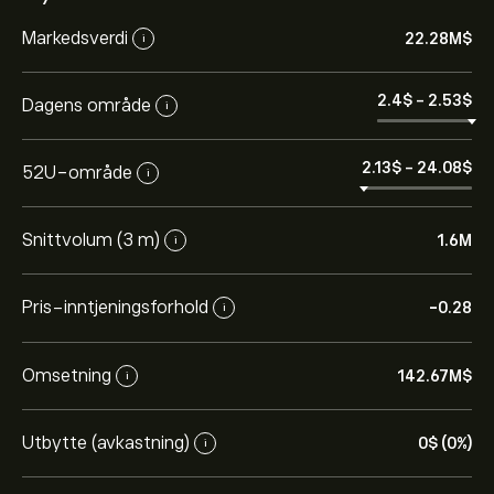
Markedsverdi
22.28M‎$‎
i
2.4‎$‎
-
2.53‎$‎
Dagens område
i
2.13‎$‎
-
24.08‎$‎
52U-område
i
Snittvolum (3 m)
1.6M
i
Pris-inntjeningsforhold
-0.28
i
Omsetning
142.67M‎$‎
i
Utbytte (avkastning)
0‎$‎ (0%)
i