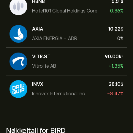
HBNB
5.51‎$‎
Hotel101 Global Holdings Corp
+0.36%
AXIA
10.22‎$‎
AXIA ENERGIA - ADR
0%
VITR.ST
90.00‎kr‎
Vitrolife AB
+1.35%
INVX
28.10‎$‎
Innovex International Inc
-8.47%
Nøkkeltall for BIRD