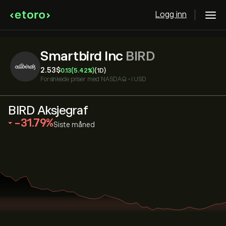
Logg inn
Smartbird Inc
BIRD
2.53‎$‎
0.13
(5.42%)
(1D)
Forsinkede priser med
NASDAQ
•
i USD
BIRD Aksjegraf
‎-31.79‎
Siste måned