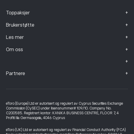
+
Toppaksjer
+
Brukerstøtte
+
Les mer
+
Om oss
+
+
Partnere
eToro (Europe) Ltd er autorisert og regulert av Cyprus Securities Exchange
Commission (CySEC) under lisensnummer# 109/10. Company No.
C200585. Registrert kontor: KANIKA BUSINESS CENTRE, FLOOR 7, 4
Profiti Ilia Germasogeia, 4046 Cyprus
eToro (UK) Ltd er autorisert og regulert av Financial Conduct Authority (FCA)