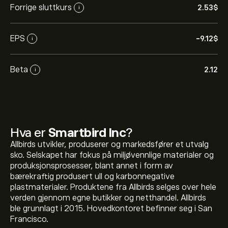
Forrige sluttkurs
2.53‎$‎
i
EPS
-9.12‎$‎
i
Beta
2.12
i
Hva er
Smartbird Inc
?
Allbirds utvikler, produserer og markedsfører et utvalg
sko. Selskapet har fokus på miljøvennlige materialer og
produksjonsprosesser, blant annet i form av
bærekraftig produsert ull og karbonnegative
plastmaterialer. Produktene fra Allbirds selges over hele
verden gjennom egne butikker og netthandel. Allbirds
ble grunnlagt i 2015. Hovedkontoret befinner seg i San
Francisco.