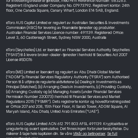
for investeringsrelaterte tjenester, med Firm Reference Number: 583263.
Registrert i England under Company No. 07973792. Registrert kontor: 24th
floor, One Canada Square, Canary Wharf, London E14 5AB, England.
eToro AUS Capital Limited er regulert av Australian Securities & Investments
Commission (ASIC) for levering av finansielle tjenester og produkter.
Australian Financial Services Licence number: 491139. Registered Office:
Level 3, 60 Castlereagh Street, Sydney NSW 2000, Australia
eToro (Seychelles) Ltd. er lisensiert av Financial Services Authority Seychelles
("FSAS") til å levere broker-dealer-tjenester i henhold til Securities Act 2007
License #SD076
eToro (ME) Limited er lisensiert og regulert av Abu Dhabi Global Market
(“ADGM”)s Financial Services Regulatory Authority ("FSRA") som Authorised
Person til å utføre de regulerte aktivitetene (a) Dealing in Investments as
Principal (Matched), (b) Arranging Deals in Investments, (c) Providing Custody,
(d) Arranging Custody og (e) Managing Assets (under Financial Services
Permission Number 220073) i henhold til Financial Services and Market
Regulations 2015 (“FSMR”). Dets registrerte kontor og hovedforretningssted
er Office 207 and 208, 15th Floor Floor, Al Sarab Tower, ADGM Square, Al
Maryah Island, Abu Dhabi, United Arab Emirates (“UAE”).
eToro AUS Capital Limited ACN 612 791 803 AFSL 491139. Kryptoaktiva er
uregulerte og svært spekulative. Det finnes ingen forbrukerbeskyttelse. Du
risikerer å tape hele kapitalen din. Se våre
Vilkår og betingelser
.
Se full