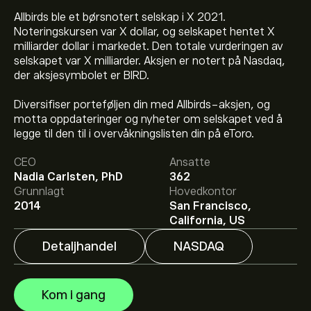
Allbirds ble et børsnotert selskap i X 2021.
Noteringskursen var X dollar, og selskapet hentet X
milliarder dollar i markedet. Den totale vurderingen av
selskapet var X milliarder. Aksjen er notert på Nasdaq,
der aksjesymbolet er BIRD.
Diversifiser porteføljen din med Allbirds-aksjen, og
Den nåværende prisen på BIRD er 2.53‎$‎.
motta oppdateringer og nyheter om selskapet ved å
legge til den til i overvåkningslisten din på eToro.
CEO
Ansatte
Det gjennomsnittlige kursmålet for Smartbird Inc er
Nadia Carlsten, PhD
362
2.53‎$‎.
Registrer deg
på eToro for detaljerte
Grunnlagt
Hovedkontor
forventninger og kursmål fra analytikere.
2014
San Francisco,
Analytikere gir forventninger for Smartbird Inc basert
California, US
på markedstrender, finansielle rapporter og forventet
vekst. Sjekk de nyeste forventningene for fremtidige
Detaljhandel
NASDAQ
prisbevegelser.
Markedsverdien til Smartbird Inc er 22.28M‎$‎
Kom i gang
Basert på anbefalinger fra 0 analytikere for BIRD de