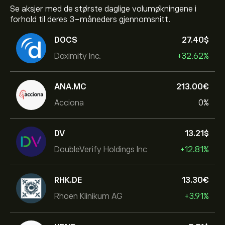
Se aksjer med de største daglige volumøkningene i
forhold til deres 3-måneders gjennomsnitt.
DOCS
27.40‎$‎
Doximity Inc.
+32.62%
ANA.MC
213.00‎€‎
Acciona
0%
DV
13.21‎$‎
DoubleVerify Holdings Inc
+12.81%
RHK.DE
13.30‎€‎
Rhoen Klinikum AG
+3.91%