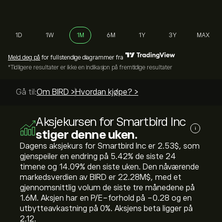
1D
1W
1M
6M
1Y
3Y
MAX
Meld deg på
for fullstendige diagrammer fra
*Tidligere resultater er ikke en indikasjon på fremtidige resultater
Gå til:
Om BIRD >
Hvordan kjøpe? >
Aksjekursen for Smartbird Inc
i
stiger denne uken.
Dagens aksjekurs for Smartbird Inc er 2.53‎$‎, som
gjenspeiler en endring på ‎5.42‎% de siste 24
timene og ‎14.09‎% den siste uken. Den nåværende
markedsverdien av BIRD er 22.28M‎$‎, med et
gjennomsnittlig volum de siste tre månedene på
1.6M. Aksjen har en P/E-forhold på -0.28 og en
utbytteavkastning på 0%. Aksjens beta ligger på
2.12.