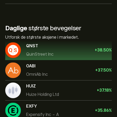
Daglige
største bevegelser
Utforsk de største aksjene i markedet.
QNST
+
38.50
%
QuinStreet Inc
OABI
+
37.50
%
OmniAb Inc
HUIZ
+
37.18
%
Huize Holding Ltd
EXFY
+
35.86
%
Expensify Inc - A