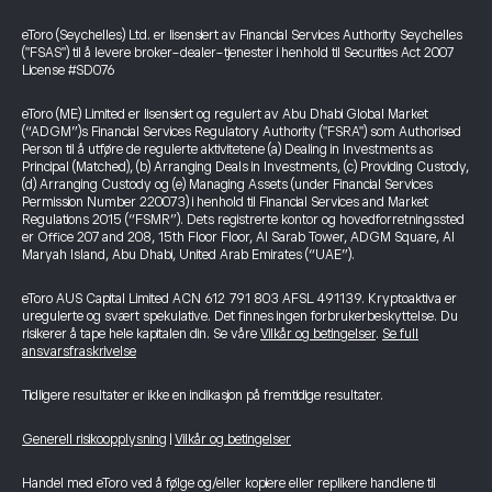
eToro (Seychelles) Ltd. er lisensiert av Financial Services Authority Seychelles
("FSAS") til å levere broker-dealer-tjenester i henhold til Securities Act 2007
License #SD076
eToro (ME) Limited er lisensiert og regulert av Abu Dhabi Global Market
(“ADGM”)s Financial Services Regulatory Authority ("FSRA") som Authorised
Person til å utføre de regulerte aktivitetene (a) Dealing in Investments as
Principal (Matched), (b) Arranging Deals in Investments, (c) Providing Custody,
(d) Arranging Custody og (e) Managing Assets (under Financial Services
Permission Number 220073) i henhold til Financial Services and Market
Regulations 2015 (“FSMR”). Dets registrerte kontor og hovedforretningssted
er Office 207 and 208, 15th Floor Floor, Al Sarab Tower, ADGM Square, Al
Maryah Island, Abu Dhabi, United Arab Emirates (“UAE”).
eToro AUS Capital Limited ACN 612 791 803 AFSL 491139. Kryptoaktiva er
uregulerte og svært spekulative. Det finnes ingen forbrukerbeskyttelse. Du
risikerer å tape hele kapitalen din. Se våre
Vilkår og betingelser
.
Se full
ansvarsfraskrivelse
Tidligere resultater er ikke en indikasjon på fremtidige resultater.
Generell risikoopplysning
|
Vilkår og betingelser
Handel med eToro ved å følge og/eller kopiere eller replikere handlene til