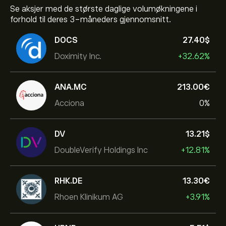
Se aksjer med de største daglige volumøkningene i
forhold til deres 3-måneders gjennomsnitt.
DOCS
27.40‎$‎
Doximity Inc.
+32.62%
ANA.MC
213.00‎€‎
Acciona
0%
DV
13.21‎$‎
DoubleVerify Holdings Inc
+12.81%
RHK.DE
13.30‎€‎
Rhoen Klinikum AG
+3.91%