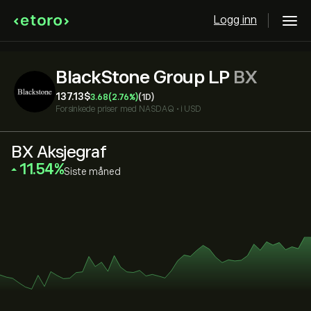
Logg inn
BlackStone Group LP
BX
137.13‎$‎
3.68
(2.76%)
(1D)
Forsinkede priser med
NASDAQ
•
i USD
BX Aksjegraf
‎11.54‎
Siste måned