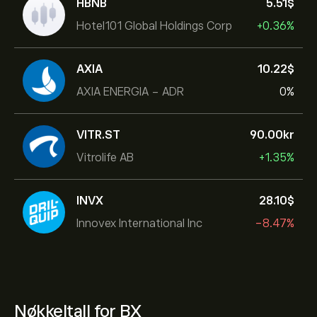
HBNB
5.51‎$‎
Hotel101 Global Holdings Corp
+0.36%
AXIA
10.22‎$‎
AXIA ENERGIA - ADR
0%
VITR.ST
90.00‎kr‎
Vitrolife AB
+1.35%
INVX
28.10‎$‎
Innovex International Inc
-8.47%
Nøkkeltall for BX