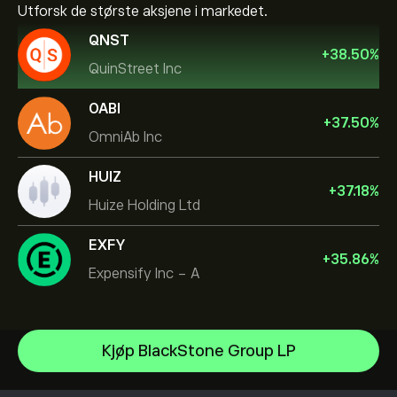
Utforsk de største aksjene i markedet.
QNST
+
38.50
%
QuinStreet Inc
OABI
+
37.50
%
OmniAb Inc
HUIZ
+
37.18
%
Huize Holding Ltd
EXFY
+
35.86
%
Expensify Inc - A
NVIDIA Corporation
Kjøp BlackStone Group LP
Amazon.com Inc
Hjelpesenter
Microsoft