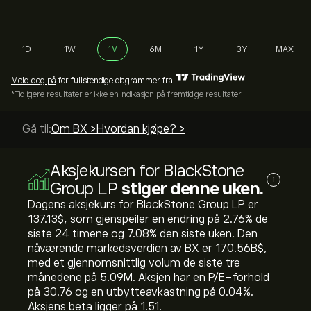
1D
1W
1M
6M
1Y
3Y
MAX
Meld deg på
for fullstendige diagrammer fra
*Tidligere resultater er ikke en indikasjon på fremtidige resultater
Gå til:
Om BX >
Hvordan kjøpe? >
Aksjekursen for BlackStone
i
Group LP
stiger denne uken.
Dagens aksjekurs for BlackStone Group LP er
137.13‎$‎, som gjenspeiler en endring på ‎2.76‎% de
siste 24 timene og ‎7.08‎% den siste uken. Den
nåværende markedsverdien av BX er 170.56B‎$‎,
med et gjennomsnittlig volum de siste tre
månedene på 5.09M. Aksjen har en P/E-forhold
på 30.76 og en utbytteavkastning på 0.04%.
Aksjens beta ligger på 1.51.