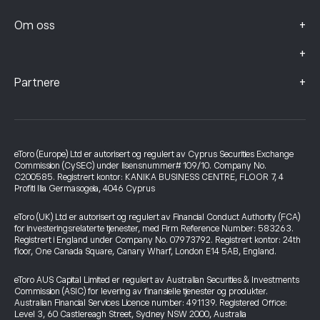
+
Om oss
+
+
Partnere
eToro (Europe) Ltd er autorisert og regulert av Cyprus Securities Exchange
Commission (CySEC) under lisensnummer# 109/10. Company No.
C200585. Registrert kontor: KANIKA BUSINESS CENTRE, FLOOR 7, 4
Profiti Ilia Germasogeia, 4046 Cyprus
eToro (UK) Ltd er autorisert og regulert av Financial Conduct Authority (FCA)
for investeringsrelaterte tjenester, med Firm Reference Number: 583263.
Registrert i England under Company No. 07973792. Registrert kontor: 24th
floor, One Canada Square, Canary Wharf, London E14 5AB, England.
eToro AUS Capital Limited er regulert av Australian Securities & Investments
Commission (ASIC) for levering av finansielle tjenester og produkter.
Australian Financial Services Licence number: 491139. Registered Office:
Level 3, 60 Castlereagh Street, Sydney NSW 2000, Australia