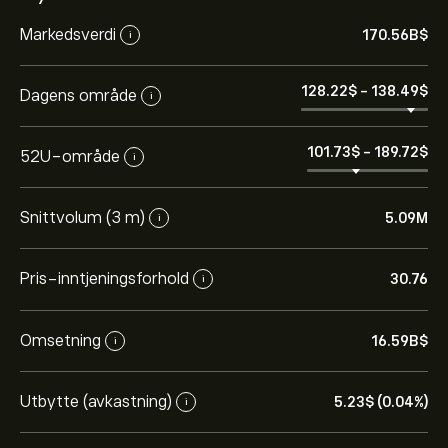
Markedsverdi
170.56B‎$‎
i
128.22‎$‎
-
138.49‎$‎
Dagens område
i
101.73‎$‎
-
189.72‎$‎
52U-område
i
Snittvolum (3 m)
5.09M
i
Pris-inntjeningsforhold
30.76
i
Omsetning
16.59B‎$‎
i
Utbytte (avkastning)
5.23‎$‎ (0.04%)
i