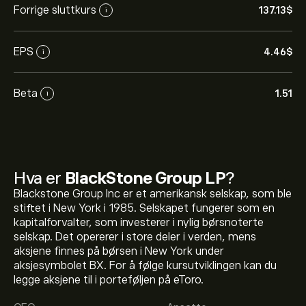
Forrige sluttkurs
137.13‎$‎
i
EPS
4.46‎$‎
i
Beta
1.51
i
Hva er
BlackStone Group LP
?
Blackstone Group Inc er et amerikansk selskap, som ble
stiftet i New York i 1985. Selskapet fungerer som en
kapitalforvalter, som investerer i nylig børsnoterte
selskap. Det opererer i store deler i verden, mens
aksjene finnes på børsen i New York under
aksjesymbolet BX. For å følge kursutviklingen kan du
legge aksjene til i porteføljen på eToro.
Den nåværende prisen på BX er 137.13‎$‎.