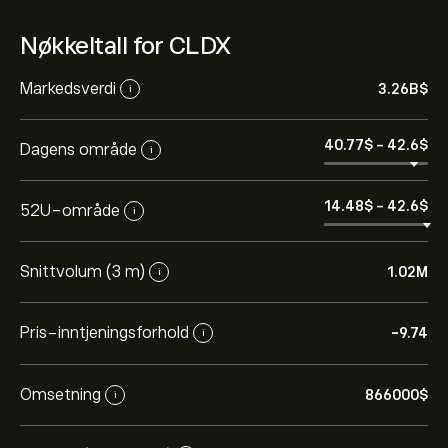
Nøkkeltall for CLDX
Markedsverdi
3.26B‎$‎
i
40.77‎$‎
-
42.6‎$‎
Dagens område
i
14.48‎$‎
-
42.6‎$‎
52U-område
i
Snittvolum (3 m)
1.02M
i
Pris-inntjeningsforhold
-9.74
i
Omsetning
866000‎$‎
i