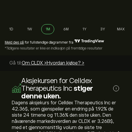
1D
1W
1M
6M
1Y
3Y
MAX
Meld deg på
for fullstendige diagrammer fra
*Tidligere resultater er ikke en indikasjon på fremtidige resultater
Gå til:
Om CLDX >
Hvordan kjøpe? >
Aksjekursen for Celldex
Therapeutics Inc
stiger
i
denne uken.
Dagens aksjekurs for Celldex Therapeutics Inc er
42.36‎$‎, som gjenspeiler en endring på ‎1.92‎% de
siste 24 timene og ‎11.36‎% den siste uken. Den
nåværende markedsverdien av CLDX er 3.26B‎$‎,
med et gjennomsnittlig volum de siste tre