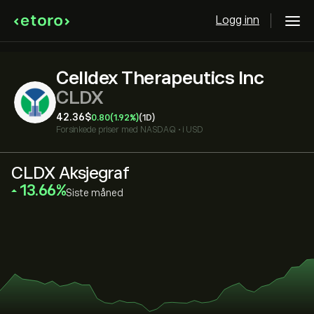
Logg inn
Celldex Therapeutics Inc
CLDX
42.36‎$‎
0.80
(1.92%)
(1D)
Forsinkede priser med
NASDAQ
•
i USD
CLDX Aksjegraf
‎13.66‎
Siste måned