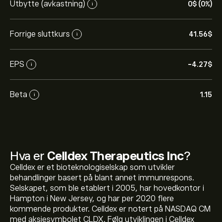
Utbytte (avkastning)
0‎$‎ (0%)
i
Forrige sluttkurs
41.56‎$‎
i
EPS
-4.27‎$‎
i
Beta
1.15
i
Hva er
Celldex Therapeutics Inc
?
Celldex er et bioteknologiselskap som utvikler
behandlinger basert på blant annet immunrespons.
Selskapet, som ble etablert i 2005, har hovedkontor i
Hampton i New Jersey, og har per 2020 flere
kommende produkter. Celldex er notert på NASDAQ CM
med aksjesymbolet CLDX. Følg utviklingen i Celldex