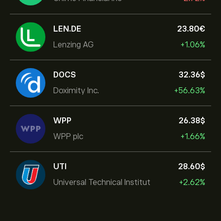
LEN.DE
23.80‎€‎
Lenzing AG
+1.06%
DOCS
32.36‎$‎
Doximity Inc.
+56.63%
WPP
26.38‎$‎
WPP plc
+1.66%
UTI
28.60‎$‎
Universal Technical Institut
+2.62%