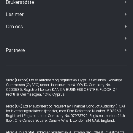
+
Brukerstøtte
+
Les mer
+
Om oss
+
+
Partnere
eToro (Europe) Ltd er autorisert og regulert av Cyprus Securities Exchange
Commission (CySEC) under lisensnummer# 109/10. Company No.
C200585. Registrert kontor: KANIKA BUSINESS CENTRE, FLOOR 7, 4
Profiti Ilia Germasogeia, 4046 Cyprus
eToro (UK) Ltd er autorisert og regulert av Financial Conduct Authority (FCA)
for investeringsrelaterte tjenester, med Firm Reference Number: 583263.
Registrert i England under Company No. 07973792. Registrert kontor: 24th
floor, One Canada Square, Canary Wharf, London E14 5AB, England.
eToro AUS Capital Limited er regulert av Australian Securities & Investments