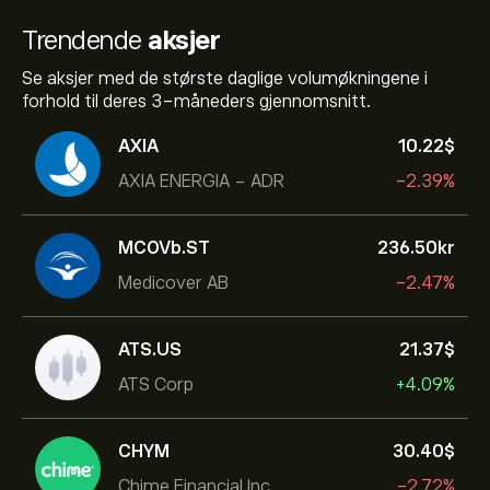
Trendende
aksjer
Se aksjer med de største daglige volumøkningene i
forhold til deres 3-måneders gjennomsnitt.
AXIA
10.22‎$‎
AXIA ENERGIA - ADR
-2.39%
MCOVb.ST
236.50‎kr‎
Medicover AB
-2.47%
ATS.US
21.37‎$‎
ATS Corp
+4.09%
CHYM
30.40‎$‎
Chime Financial Inc
-2.72%