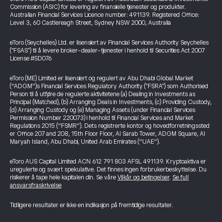
Commission (ASIC) for levering av finansielle tjenester og produkter.
Australian Financial Services Licence number: 491139. Registered Office:
Level 3, 60 Castlereagh Street, Sydney NSW 2000, Australia
eToro (Seychelles) Ltd. er lisensiert av Financial Services Authority Seychelles
("FSAS") til å levere broker-dealer-tjenester i henhold til Securities Act 2007
License #SD076
eToro (ME) Limited er lisensiert og regulert av Abu Dhabi Global Market
(“ADGM”)s Financial Services Regulatory Authority ("FSRA") som Authorised
Person til å utføre de regulerte aktivitetene (a) Dealing in Investments as
Principal (Matched), (b) Arranging Deals in Investments, (c) Providing Custody,
(d) Arranging Custody og (e) Managing Assets (under Financial Services
Permission Number 220073) i henhold til Financial Services and Market
Regulations 2015 (“FSMR”). Dets registrerte kontor og hovedforretningssted
er Office 207 and 208, 15th Floor Floor, Al Sarab Tower, ADGM Square, Al
Maryah Island, Abu Dhabi, United Arab Emirates (“UAE”).
eToro AUS Capital Limited ACN 612 791 803 AFSL 491139. Kryptoaktiva er
uregulerte og svært spekulative. Det finnes ingen forbrukerbeskyttelse. Du
risikerer å tape hele kapitalen din. Se våre
Vilkår og betingelser
.
Se full
ansvarsfraskrivelse
Tidligere resultater er ikke en indikasjon på fremtidige resultater.