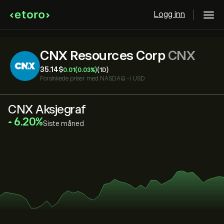
Logg inn
CNX Resources Corp
CNX
35.14‎$‎
0.01
(0.03%)
(1D)
Forsinkede priser med
NASDAQ
•
i USD
CNX Aksjegraf
‎6.20‎
Siste måned