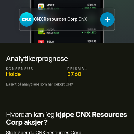
CNX Resources Corp
CNX
Analytikerprognose
KONSENSUS
PRISMÅL
Holde
37.60
Basert på
analytikere som har dekket
CNX
Hvordan kan jeg
kjøpe CNX Resources
Corp aksjer?
Slik kjøper du CNX Resources Corp: