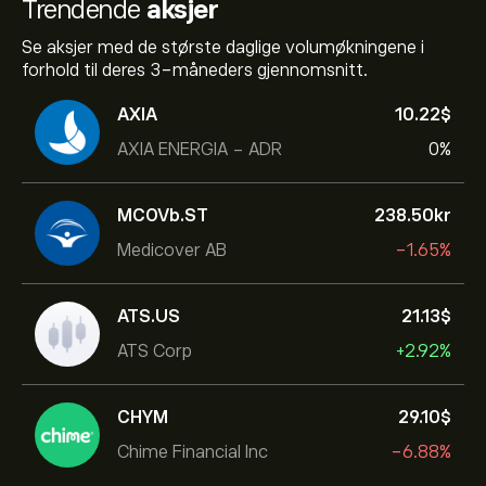
Trendende
aksjer
Se aksjer med de største daglige volumøkningene i
forhold til deres 3-måneders gjennomsnitt.
AXIA
10.22‎$‎
AXIA ENERGIA - ADR
0%
MCOVb.ST
238.50‎kr‎
Medicover AB
-1.65%
ATS.US
21.13‎$‎
ATS Corp
+2.92%
CHYM
29.10‎$‎
Chime Financial Inc
-6.88%