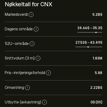
Nøkkeltall for CNX
Markedsverdi
5.2B‎$‎
i
34.66‎$‎
-
35.3‎$‎
Dagens område
i
27.53‎$‎
-
43.49‎$‎
52U-område
i
Snittvolum (3 m)
1.83M
i
Pris-inntjeningsforhold
5.88
i
Omsetning
2.22B‎$‎
i
Utbytte (avkastning)
0‎$‎ (0%)
i