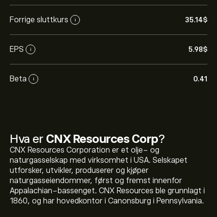
Forrige sluttkurs
35.14‎$‎
i
EPS
5.98‎$‎
i
Beta
0.41
i
Hva er
CNX Resources Corp
?
CNX Resources Corporation er et olje- og
naturgasselskap med virksomhet i USA. Selskapet
utforsker, utvikler, produserer og kjøper
naturgasseiendommer, først og fremst innenfor
Appalachian-bassenget. CNX Resources ble grunnlagt i
1860, og har hovedkontor i Canonsburg i Pennsylvania.