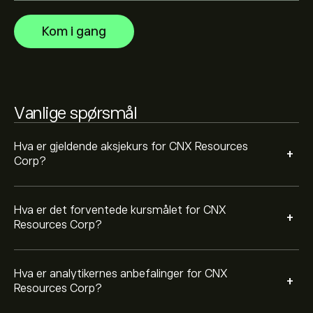
basert på markedstrender, finansielle rapporter og
forventet vekst. Sjekk de nyeste forventningene for
Kom i gang
fremtidige prisbevegelser.
Markedsverdien til CNX Resources Corp er 5.2B‎$‎
Basert på anbefalinger fra 5 analytikere for CNX de
Vanlige spørsmål
siste 3 månedene, er den generelle konsensusen Holde.
Hva er gjeldende aksjekurs for CNX Resources
+
Corp?
Hva er det forventede kursmålet for CNX
+
Resources Corp?
Hva er analytikernes anbefalinger for CNX
+
Resources Corp?