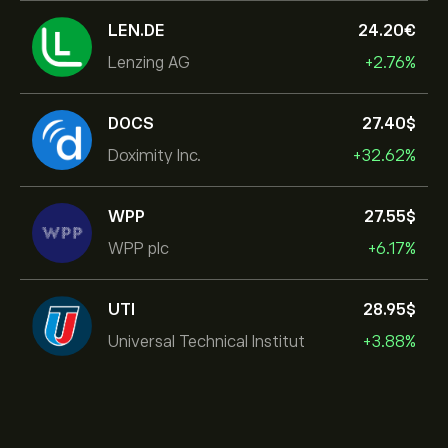
LEN.DE
24.20‎€‎
Lenzing AG
+2.76%
DOCS
27.40‎$‎
Doximity Inc.
+32.62%
WPP
27.55‎$‎
WPP plc
+6.17%
UTI
28.95‎$‎
Universal Technical Institut
+3.88%