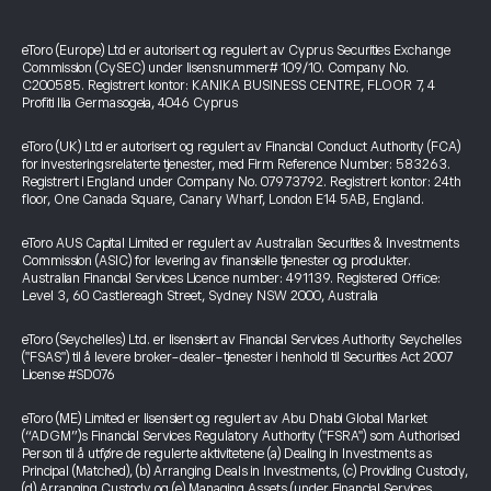
eToro (Europe) Ltd er autorisert og regulert av Cyprus Securities Exchange
Commission (CySEC) under lisensnummer# 109/10. Company No.
C200585. Registrert kontor: KANIKA BUSINESS CENTRE, FLOOR 7, 4
Profiti Ilia Germasogeia, 4046 Cyprus
eToro (UK) Ltd er autorisert og regulert av Financial Conduct Authority (FCA)
for investeringsrelaterte tjenester, med Firm Reference Number: 583263.
Registrert i England under Company No. 07973792. Registrert kontor: 24th
floor, One Canada Square, Canary Wharf, London E14 5AB, England.
eToro AUS Capital Limited er regulert av Australian Securities & Investments
Commission (ASIC) for levering av finansielle tjenester og produkter.
Australian Financial Services Licence number: 491139. Registered Office:
Level 3, 60 Castlereagh Street, Sydney NSW 2000, Australia
eToro (Seychelles) Ltd. er lisensiert av Financial Services Authority Seychelles
("FSAS") til å levere broker-dealer-tjenester i henhold til Securities Act 2007
License #SD076
eToro (ME) Limited er lisensiert og regulert av Abu Dhabi Global Market
(“ADGM”)s Financial Services Regulatory Authority ("FSRA") som Authorised
Person til å utføre de regulerte aktivitetene (a) Dealing in Investments as
Principal (Matched), (b) Arranging Deals in Investments, (c) Providing Custody,
(d) Arranging Custody og (e) Managing Assets (under Financial Services