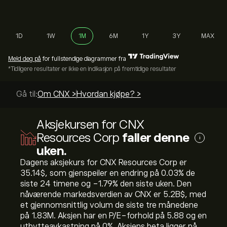
1D
1W
1M
6M
1Y
3Y
MAX
Meld deg på
for fullstendige diagrammer fra
*Tidligere resultater er ikke en indikasjon på fremtidige resultater
Gå til:
Om CNX >
Hvordan kjøpe? >
Aksjekursen for CNX
Resources Corp
faller denne
i
uken.
Dagens aksjekurs for CNX Resources Corp er
35.14‎$‎, som gjenspeiler en endring på ‎0.03‎% de
siste 24 timene og ‎-1.79‎% den siste uken. Den
nåværende markedsverdien av CNX er 5.2B‎$‎, med
et gjennomsnittlig volum de siste tre månedene
på 1.83M. Aksjen har en P/E-forhold på 5.88 og en
utbytteavkastning på 0%. Aksjens beta ligger på