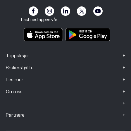
Affiliate-program
Tilgjengelighet
Risikoopplysning
eToro Club
Avtrykk
Betingelser og vilkår
Investeringsforsikring
Last ned appen vår
Nøkkelinformasjonsdokumenter
Smart Portfolios
Klagedata (FCA-klienter)
+
Toppaksjer
+
Brukerstøtte
+
Les mer
+
Om oss
+
+
Partnere