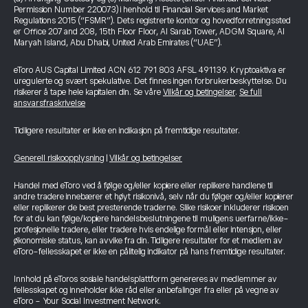
Permission Number 220073) i henhold til Financial Services and Market
Regulations 2015 (“FSMR”). Dets registrerte kontor og hovedforretningssted
er Office 207 and 208, 15th Floor Floor, Al Sarab Tower, ADGM Square, Al
Maryah Island, Abu Dhabi, United Arab Emirates (“UAE”).
eToro AUS Capital Limited ACN 612 791 803 AFSL 491139. Kryptoaktiva er
uregulerte og svært spekulative. Det finnes ingen forbrukerbeskyttelse. Du
risikerer å tape hele kapitalen din. Se våre
Vilkår og betingelser
.
Se full
ansvarsfraskrivelse
Tidligere resultater er ikke en indikasjon på fremtidige resultater.
Generell risikoopplysning
|
Vilkår og betingelser
Handel med eToro ved å følge og/eller kopiere eller replikere handlene til
andre tradere innebærer et høyt risikonivå, selv når du følger og/eller kopierer
eller replikerer de best presterende traderne. Slike risikoer inkluderer risikoen
for at du kan følge/kopiere handelsbeslutningene til muligens uerfarne/ikke-
profesjonelle tradere, eller tradere hvis endelige formål eller intensjon, eller
økonomiske status, kan avvike fra din. Tidligere resultater for et medlem av
eToro-fellesskapet er ikke en pålitelig indikator på hans fremtidige resultater.
Innhold på eToros sosiale handelsplattform genereres av medlemmer av
fellesskapet og inneholder ikke råd eller anbefalinger fra eller på vegne av
eToro - Your Social Investment Network.