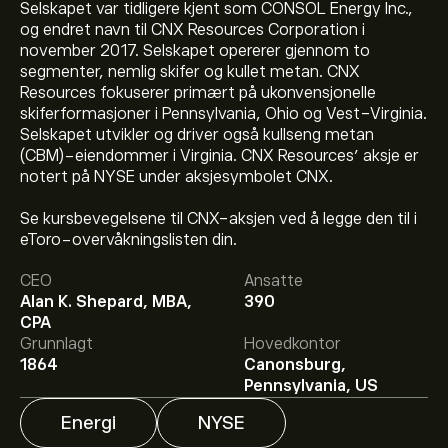
Selskapet var tidligere kjent som CONSOL Energy Inc.,
og endret navn til CNX Resources Corporation i
november 2017. Selskapet opererer gjennom to
segmenter, nemlig skifer og kullet metan. CNX
Resources fokuserer primært på ukonvensjonelle
skiferformasjoner i Pennsylvania, Ohio og Vest-Virginia.
Selskapet utvikler og driver også kullseng metan
(CBM)-eiendommer i Virginia. CNX Resources’ aksje er
notert på NYSE under aksjesymbolet CNX.
Se kursbevegelsene til CNX-aksjen ved å legge den til i
eToro-overvåkningslisten din.
Den nåværende prisen på CNX er 35.14‎$‎.
CEO
Ansatte
Alan K. Shepard, MBA,
390
CPA
Det gjennomsnittlige kursmålet for CNX Resources
Grunnlagt
Hovedkontor
Corp er 35.14‎$‎.
Registrer deg
på eToro for detaljerte
1864
Canonsburg,
forventninger og kursmål fra analytikere.
Pennsylvania, US
Energi
NYSE
Analytikere gir forventninger for CNX Resources Corp