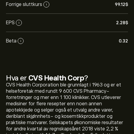
Forrige sluttkurs
99.12‎$‎
i
EPS
2.28‎$‎
i
Beta
0.32
i
Hva er
CVS Health Corp
?
CVS Health Corporation ble grunnlagt i 1963 og er et
helseforetak med rundt 9 600 CVS Pharmacy-
forretninger og mer enn 1 100 klinikker. CVS utleverer
medisiner for flere resepter enn noen annen
apotekkjede og selger også et utvalg andre varer,
deriblant skjønnhets- og kosemtikkprodukter og
praktiske matvarer. Selskapets økonomiske resultater
for andre kvartal av regnskapsåret 2018 viste 2,2 %