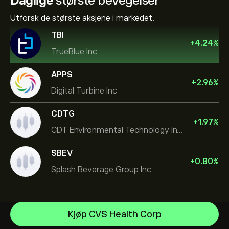
Daglige
største bevegelser
Utforsk de største aksjene i markedet.
TBI
+
4.24
%
TrueBlue Inc
APPS
+
2.96
%
Digital Turbine Inc
CDTG
+
1.97
%
CDT Environmental Technology Investment Holdings L
SBEV
+
0.80
%
Splash Beverage Group Inc
NVIDIA Corporation
Kjøp CVS Health Corp
Amazon.com Inc