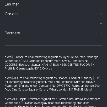
+
Les mer
+
Om oss
+
+
Partnere
eToro (Europe) Ltd er autorisert og regulert av Cyprus Securities Exchange
Commission (CySEC) under lisensnummer# 109/10. Company No.
C200585. Registrert kontor: KANIKA BUSINESS CENTRE, FLOOR 7, 4
Profiti Ilia Germasogeia, 4046 Cyprus
eToro (UK) Ltd er autorisert og regulert av Financial Conduct Authority (FCA)
for investeringsrelaterte tjenester, med Firm Reference Number: 583263.
Registrert i England under Company No. 07973792. Registrert kontor: 24th
floor, One Canada Square, Canary Wharf, London E14 5AB, England.
eToro AUS Capital Limited er regulert av Australian Securities & Investments
Commission (ASIC) for levering av finansielle tjenester og produkter.
Australian Financial Services Licence number: 491139. Registered Office: