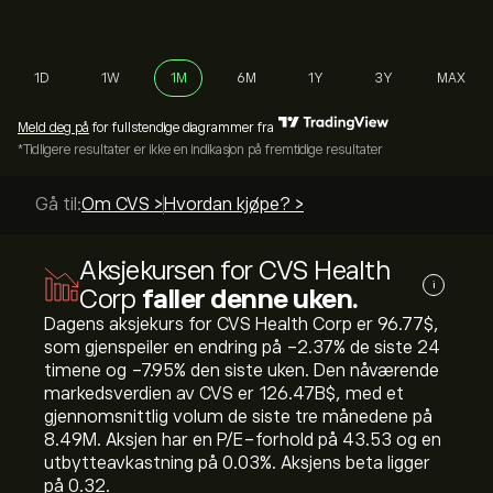
1D
1W
1M
6M
1Y
3Y
MAX
Meld deg på
for fullstendige diagrammer fra
*Tidligere resultater er ikke en indikasjon på fremtidige resultater
Gå til:
Om CVS >
Hvordan kjøpe? >
Aksjekursen for CVS Health
i
Corp
faller denne uken.
Dagens aksjekurs for CVS Health Corp er 96.77‎$‎,
som gjenspeiler en endring på ‎-2.37‎% de siste 24
timene og ‎-7.95‎% den siste uken. Den nåværende
markedsverdien av CVS er 126.47B‎$‎, med et
gjennomsnittlig volum de siste tre månedene på
8.49M. Aksjen har en P/E-forhold på 43.53 og en
utbytteavkastning på 0.03%. Aksjens beta ligger
på 0.32.