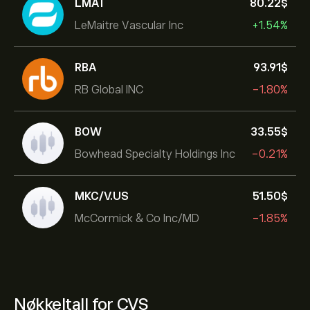
LMAT
80.22‎$‎
LeMaitre Vascular Inc
+1.54%
RBA
93.91‎$‎
RB Global INC
-1.80%
BOW
33.55‎$‎
Bowhead Specialty Holdings Inc
-0.21%
MKC/V.US
51.50‎$‎
McCormick & Co Inc/MD
-1.85%
Nøkkeltall for CVS