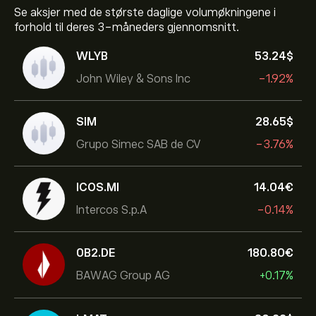
Se aksjer med de største daglige volumøkningene i
forhold til deres 3-måneders gjennomsnitt.
WLYB
53.24‎$‎
John Wiley & Sons Inc
-1.92%
SIM
28.65‎$‎
Grupo Simec SAB de CV
-3.76%
ICOS.MI
14.04‎€‎
Intercos S.p.A
-0.14%
0B2.DE
180.80‎€‎
BAWAG Group AG
+0.17%