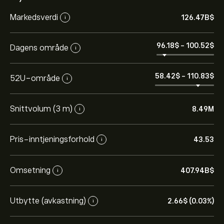
Markedsverdi
126.47B‎$‎
i
96.18‎$‎
-
100.52‎$‎
Dagens område
i
58.42‎$‎
-
110.83‎$‎
52U-område
i
Snittvolum (3 m)
8.49M
i
Pris-inntjeningsforhold
43.53
i
Omsetning
407.94B‎$‎
i
Utbytte (avkastning)
2.66‎$‎ (0.03%)
i