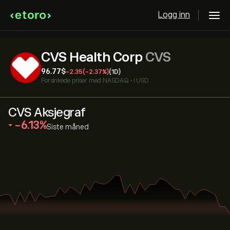
Logg inn
CVS Health Corp
CVS
96.77‎$‎
-2.35
(-2.37%)
(1D)
Forsinkede priser med
NASDAQ
•
i USD
CVS Aksjegraf
‎-6.13‎
Siste måned