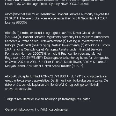
Level 3, 60 Castlereagh Street, Sydney NSW 2000, Australia
eToro (Seychelles) Ltd. er lisensiert av Financial Services Authority Seychelles
("FSAS") til å levere broker-dealer-tjenester i henhold til Securities Act 2007
License #SD076
eToro (ME) Limited er lisensiert og regulert av Abu Dhabi Global Market
(“ADGM”)s Financial Services Regulatory Authority ("FSRA") som Authorised
Person til å utføre de regulerte aktivitetene (a) Dealing in Investments as
Principal (Matched), (b) Arranging Deals in Investments, (c) Providing Custody,
(d) Arranging Custody og (e) Managing Assets (under Financial Services
Permission Number 220073) i henhold til Financial Services and Market
Regulations 2015 (“FSMR”). Dets registrerte kontor og hovedforretningssted
er Office 207 and 208, 15th Floor Floor, Al Sarab Tower, ADGM Square, Al
Maryah Island, Abu Dhabi, United Arab Emirates (“UAE”).
eToro AUS Capital Limited ACN 612 791 803 AFSL 491139. Kryptoaktiva er
uregulerte og svært spekulative. Det finnes ingen forbrukerbeskyttelse. Du
risikerer å tape hele kapitalen din. Se våre
Vilkår og betingelser
.
Se full
ansvarsfraskrivelse
Tidligere resultater er ikke en indikasjon på fremtidige resultater.
Generell risikoopplysning
|
Vilkår og betingelser