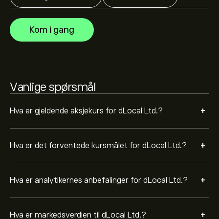
prisbevegelser.
Markedsverdien til dLocal Ltd. er 4.25B‎$‎
Kom i gang
Basert på anbefalinger fra 1 analytikere for DLO de siste
3 månedene, er den generelle konsensusen Moderat
kjøp.
Vanlige spørsmål
+
Hva er gjeldende aksjekurs for dLocal Ltd.?
+
Hva er det forventede kursmålet for dLocal Ltd.?
+
Hva er analytikernes anbefalinger for dLocal Ltd.?
+
Hva er markedsverdien til dLocal Ltd.?