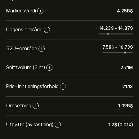
Markedsverdi
4.25B‎$‎
i
14.23‎$‎
-
14.87‎$‎
Dagens område
i
7.58‎$‎
-
16.73‎$‎
52U-område
i
Snittvolum (3 m)
2.71M
i
Pris-inntjeningsforhold
21.13
i
Omsetning
1.09B‎$‎
i
Utbytte (avkastning)
0.2‎$‎ (0.01%)
i