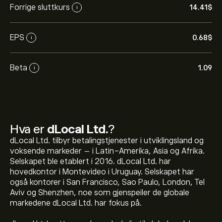
Forrige sluttkurs
14.41‎$‎
i
EPS
0.68‎$‎
i
Beta
1.09
i
Hva er
dLocal Ltd.
?
dLocal Ltd. tilbyr betalingstjenester i utviklingsland og
voksende markeder – i Latin-Amerika, Asia og Afrika.
Selskapet ble etablert i 2016. dLocal Ltd. har
hovedkontor i Montevideo i Uruguay. Selskapet har
også kontorer i San Francisco, Sao Paulo, London, Tel
Aviv og Shenzhen, noe som gjenspeiler de globale
markedene dLocal Ltd. har fokus på.