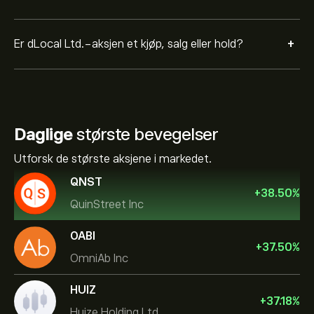
+
Er dLocal Ltd.-aksjen et kjøp, salg eller hold?
Daglige
største bevegelser
Utforsk de største aksjene i markedet.
QNST
+
38.50
%
QuinStreet Inc
OABI
+
37.50
%
OmniAb Inc
HUIZ
+
37.18
%
Huize Holding Ltd