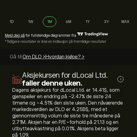
1D
1W
1M
6M
1Y
3Y
MAX
Meld deg på
for fullstendige diagrammer fra
*Tidligere resultater er ikke en indikasjon på fremtidige resultater
Gå til:
Om DLO >
Hvordan kjøpe? >
Aksjekursen for dLocal Ltd.
i
faller denne uken.
Dagens aksjekurs for dLocal Ltd. er 14.41‎$‎, som
gjenspeiler en endring på ‎-2.47‎% de siste 24
timene og ‎-4.51‎% den siste uken. Den nåværende
markedsverdien av DLO er 4.25B‎$‎, med et
gjennomsnittlig volum de siste tre månedene på
2.71M. Aksjen har en P/E-forhold på 21.13 og en
utbytteavkastning på 0.01%. Aksjens beta ligger
på 1.09.