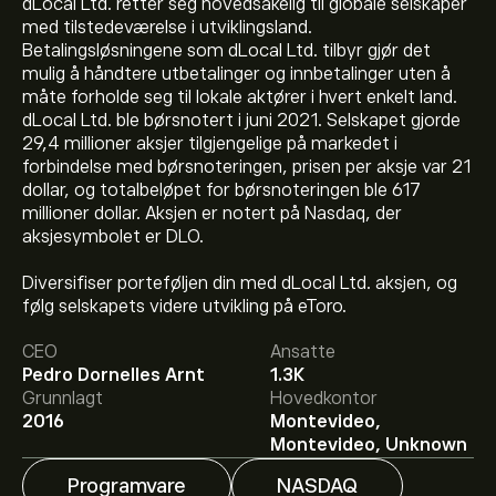
dLocal Ltd. retter seg hovedsakelig til globale selskaper
med tilstedeværelse i utviklingsland.
Betalingsløsningene som dLocal Ltd. tilbyr gjør det
mulig å håndtere utbetalinger og innbetalinger uten å
måte forholde seg til lokale aktører i hvert enkelt land.
dLocal Ltd. ble børsnotert i juni 2021. Selskapet gjorde
29,4 millioner aksjer tilgjengelige på markedet i
forbindelse med børsnoteringen, prisen per aksje var 21
dollar, og totalbeløpet for børsnoteringen ble 617
millioner dollar. Aksjen er notert på Nasdaq, der
aksjesymbolet er DLO.
Den nåværende prisen på DLO er 14.41‎$‎.
Diversifiser porteføljen din med dLocal Ltd. aksjen, og
følg selskapets videre utvikling på eToro.
CEO
Ansatte
Det gjennomsnittlige kursmålet for dLocal Ltd. er
Pedro Dornelles Arnt
1.3K
14.41‎$‎.
Registrer deg
på eToro for detaljerte
Grunnlagt
Hovedkontor
forventninger og kursmål fra analytikere.
2016
Montevideo,
Analytikere gir forventninger for dLocal Ltd. basert på
Montevideo, Unknown
markedstrender, finansielle rapporter og forventet
vekst. Sjekk de nyeste forventningene for fremtidige
Programvare
NASDAQ