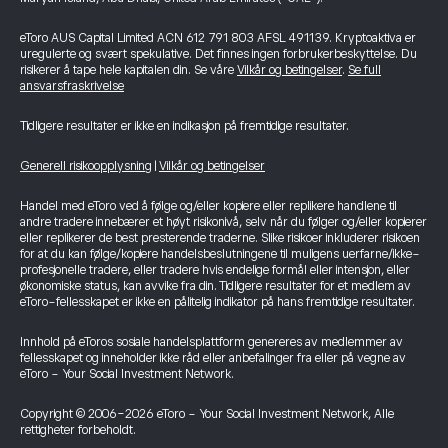
eToro AUS Capital Limited ACN 612 791 803 AFSL 491139. Kryptoaktiva er
uregulerte og svært spekulative. Det finnes ingen forbrukerbeskyttelse. Du
risikerer å tape hele kapitalen din. Se våre
Vilkår og betingelser
.
Se full
ansvarsfraskrivelse
Tidligere resultater er ikke en indikasjon på fremtidige resultater.
Generell risikoopplysning
|
Vilkår og betingelser
Handel med eToro ved å følge og/eller kopiere eller replikere handlene til
andre tradere innebærer et høyt risikonivå, selv når du følger og/eller kopierer
eller replikerer de best presterende traderne. Slike risikoer inkluderer risikoen
for at du kan følge/kopiere handelsbeslutningene til muligens uerfarne/ikke-
profesjonelle tradere, eller tradere hvis endelige formål eller intensjon, eller
økonomiske status, kan avvike fra din. Tidligere resultater for et medlem av
eToro-fellesskapet er ikke en pålitelig indikator på hans fremtidige resultater.
Innhold på eToros sosiale handelsplattform genereres av medlemmer av
fellesskapet og inneholder ikke råd eller anbefalinger fra eller på vegne av
eToro - Your Social Investment Network.
Copyright © 2006-2026 eToro - Your Social Investment Network, Alle
rettigheter forbeholdt.