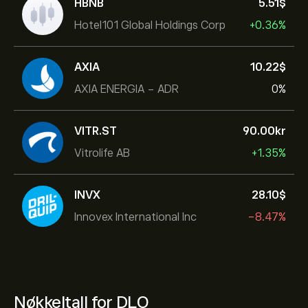
HBNB
5.51‎$‎
Hotel101 Global Holdings Corp
+0.36%
AXIA
10.22‎$‎
AXIA ENERGIA - ADR
0%
VITR.ST
90.00‎kr‎
Vitrolife AB
+1.35%
INVX
28.10‎$‎
Innovex International Inc
-8.47%
Nøkkeltall for DLO