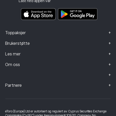
Last ned appen vår
Nøkkelinformasjonsdokumenter
Smart Portfolios
Klagedata (FCA-klienter)
+
Toppaksjer
+
Brukerstøtte
+
Les mer
+
Om oss
+
+
Partnere
eToro (Europe) Ltd er autorisert og regulert av Cyprus Securities Exchange
Commission (CySEC) under lisensnummer# 109/10. Company No.