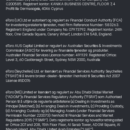
C200585. Registrert kontor: KANIKA BUSINESS CENTRE, FLOOR 7, 4
Profiti Ilia Germasogeia, 4046 Cyprus
eToro (UK) Ltd er autorisert og regulert av Financial Conduct Authority (FCA)
for investeringsrelaterte tjenester, med Firm Reference Number: 583263.
Registrert i England under Company No. 07973792. Registrert kontor: 24th
floor, One Canada Square, Canary Wharf, London E14 5AB, England.
eToro AUS Capital Limited er regulert av Australian Securities & Investments
Commission (ASIC) for levering av finansielle tjenester og produkter.
Australian Financial Services Licence number: 491139. Registered Office:
Level 3, 60 Castlereagh Street, Sydney NSW 2000, Australia
eToro (Seychelles) Ltd. er lisensiert av Financial Services Authority Seychelles
("FSAS") til å levere broker-dealer-tjenester i henhold til Securities Act 2007
License #SD076
eToro (ME) Limited er lisensiert og regulert av Abu Dhabi Global Market
(“ADGM”)s Financial Services Regulatory Authority ("FSRA") som Authorised
Person til å utføre de regulerte aktivitetene (a) Dealing in Investments as
Principal (Matched), (b) Arranging Deals in Investments, (c) Providing Custody,
(d) Arranging Custody og (e) Managing Assets (under Financial Services
Permission Number 220073) i henhold til Financial Services and Market
Regulations 2015 (“FSMR”). Dets registrerte kontor og hovedforretningssted
er Office 207 and 208, 15th Floor Floor, Al Sarab Tower, ADGM Square, Al
Maryah Island, Abu Dhabi, United Arab Emirates (“UAE”).