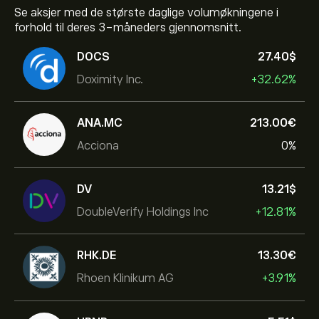
Se aksjer med de største daglige volumøkningene i
forhold til deres 3-måneders gjennomsnitt.
DOCS
27.40‎$‎
Doximity Inc.
+32.62%
ANA.MC
213.00‎€‎
Acciona
0%
DV
13.21‎$‎
DoubleVerify Holdings Inc
+12.81%
RHK.DE
13.30‎€‎
Rhoen Klinikum AG
+3.91%