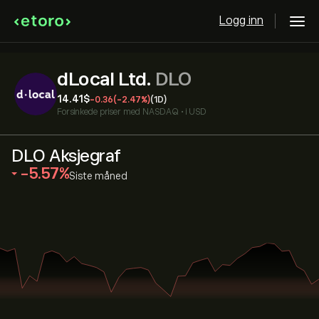
Logg inn
dLocal Ltd.
DLO
14.41‎$‎
-0.36
(-2.47%)
(1D)
Forsinkede priser med
NASDAQ
•
i USD
DLO Aksjegraf
‎-5.57‎
Siste måned