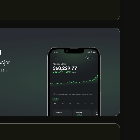
IN de siste 3 månedene, er den generelle
g
sjer
orm