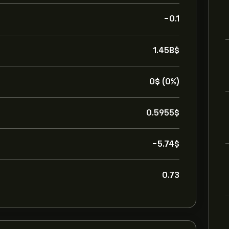
-0.1
1.45B‎$‎
0‎$‎ (0%)
0.5955‎$‎
-5.74‎$‎
0.73