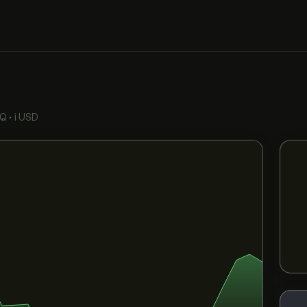
AQ
•
i USD