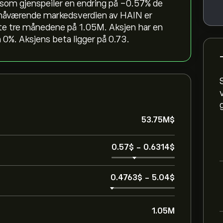
 som gjenspeiler en endring på ‎-0.57‎% de
n nåværende markedsverdien av HAIN er
ste tre månedene på 1.05M. Aksjen har en
0%. Aksjens beta ligger på 0.73.
53.75M‎$‎
0.57‎$‎
-
0.6314‎$‎
0.4763‎$‎
-
5.04‎$‎
1.05M