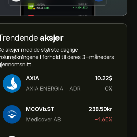
Trendende
aksjer
Se aksjer med de største daglige
volumøkningene i forhold til deres 3-måneders
gjennomsnitt.
AXIA
10.22‎$‎
AXIA ENERGIA - ADR
0%
MCOVb.ST
238.50‎kr‎
Medicover AB
-1.65%