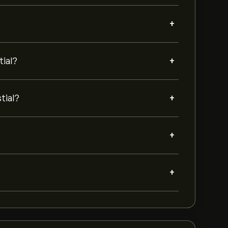
+
+
tial?
+
tial?
+
+