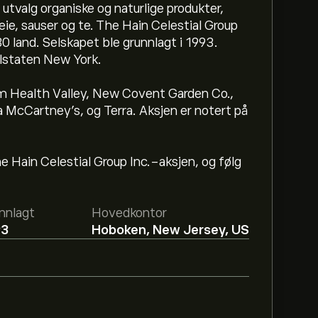
utvalg organiske og naturlige produkter,
eie, sauser og te. The Hain Celestial Group
80 land. Selskapet ble grunnlagt i 1993.
elstaten New York.
m Health Valley, New Covent Garden Co.,
 McCartney’s, og Terra. Aksjen er notert på
he Hain Celestial Group Inc.-aksjen, og følg
l er 0.5921‎$‎.
Registrer deg
på eToro for
ere.
nnlagt
Hovedkontor
basert på markedstrender, finansielle
93
Hoboken, New Jersey, US
forventningene for fremtidige