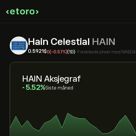
Hain Celestial
HAIN
0.5921‎$‎
0
(-0.57%)
(1D)
•
Forsinkede priser med
NASD
HAIN Aksjegraf
‎5.52‎
Siste måned