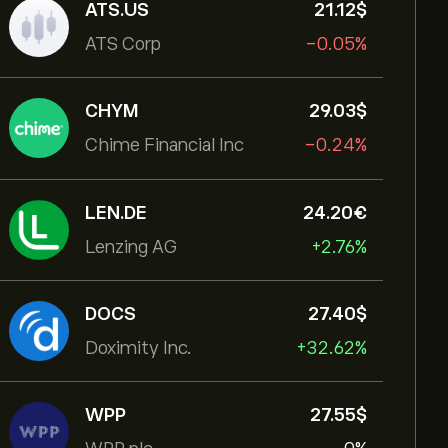
ATS.US
21.12‎$‎
ATS Corp
-0.05%
CHYM
29.03‎$‎
Chime Financial Inc
-0.24%
LEN.DE
24.20‎€‎
Lenzing AG
+2.76%
DOCS
27.40‎$‎
Doximity Inc.
+32.62%
WPP
27.55‎$‎