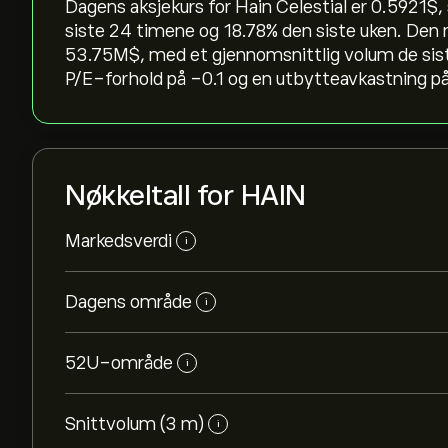
Dagens aksjekurs for Hain Celestial er 0.5921‎$‎,
siste 24 timene og ‎18.78‎% den siste uken. De
53.75M‎$‎, med et gjennomsnittlig volum de si
P/E-forhold på -0.1 og en utbytteavkastning på 
Nøkkeltall for HAIN
Markedsverdi
i
Dagens område
i
52U-område
i
Snittvolum (3 m)
i